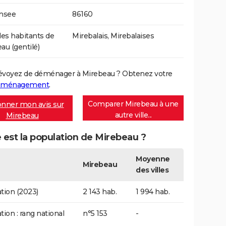
Insee
86160
s habitants de
Mirebalais, Mirebalaises
au (gentilé)
évoyez de déménager à Mirebeau ? Obtenez votre
déménagement
.
Comparer Mirebeau à une
nner mon avis sur
autre ville...
Mirebeau
 est la population de Mirebeau ?
Moyenne
Mirebeau
des villes
tion (2023)
2 143 hab.
1 994 hab.
tion : rang national
n°5 153
-