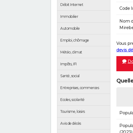
Débit Internet
Code 
Immobilier
Nom de
Mirebe
Automobile
Emploi, chômage
Vous pr
devis 
Météo, climat
Do
Impôts, IFI
Santé, social
Quelle
Entreprises, commerces
Ecoles, scolarité
Tourisme, loisirs
Popula
Avis de décès
Popula
(2023)