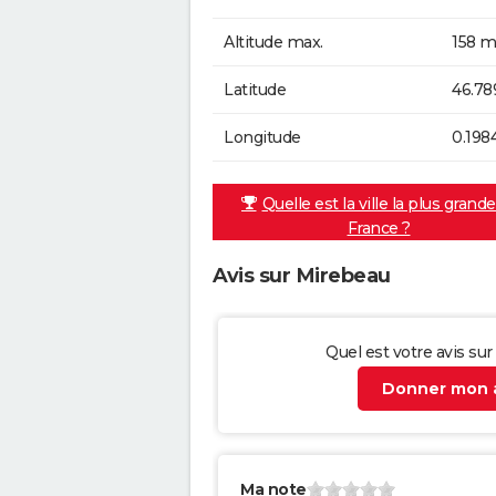
Altitude max.
158 m
Latitude
46.78
Longitude
0.198
Quelle est la ville la plus grand
France ?
Avis sur Mirebeau
Quel est votre avis su
Donner mon a
Ma note