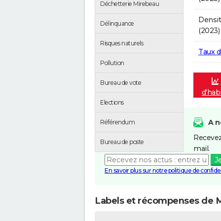
Déchetterie Mirebeau
Densit
Délinquance
(2023)
Risques naturels
Taux 
Pollution
Bureau de vote
d'hab
Elections
A n
Référendum
Recevez
Bureau de poste
mail.
J
En savoir plus sur notre politique de confiden
Labels et récompenses de 