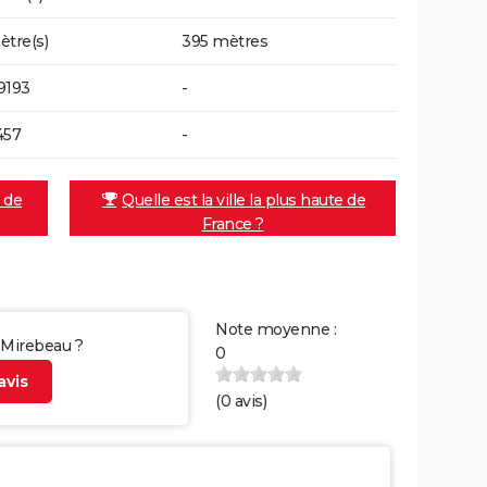
ètre(s)
395 mètres
9193
-
457
-
e de
Quelle est la ville la plus haute de
France ?
Note moyenne :
r Mirebeau ?
0
vis
(
0
avis)