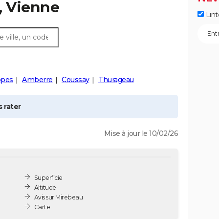
, Vienne
Lint
pes
Amberre
Coussay
Thurageau
 rater
Mise à jour le 10/02/26
Superficie
Altitude
Avis sur Mirebeau
Carte