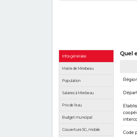
Quel e
Infos générales
Mairie de Mirebeau
Régio
Population
Dépar
Salaires à Mirebeau
Prix de l'eau
Etabli
coopér
Budget municipal
inter
Couverture 5G, mobile
Code p