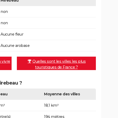
Mirebeau
non
non
Aucune fleur
Aucune arobase
n vivre
Quelles sont les villes les plus
touristiques de France ?
Mirebeau ?
beau
Moyenne des villes
km²
18,1 km²
tre(s)
194 mètres