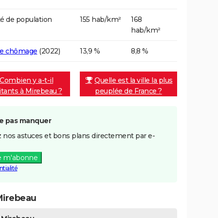
é de population
155 hab/km²
168
hab/km²
de chômage
(2022)
13,9 %
8,8 %
Combien y a-t-il
Quelle est la ville la plus
itants à Mirebeau ?
peuplée de France ?
e pas manquer
 nos astuces et bons plans directement par e-
e m'abonne
tialité
Mirebeau