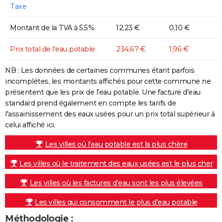
Taxe
Montant de la TVA à 5,5%
12,23 €
0,10 €
Prix total de l'eau potable
234,67 €
1,96 €
NB : Les données de certaines communes étant parfois
incomplètes, les montants affichés pour cette commune ne
présentent que les prix de l'eau potable. Une facture d'eau
standard prend également en compte les tarifs de
l'assainissement des eaux usées pour un prix total supérieur à
celui affiché ici.
Les villes où l'eau potable est la plus chère
Les villes où le traitement des eaux usées est le plus cher
Les villes où les factures d'eau sont les plus élevées
Les villes qui consomment le plus d'eau potable
Méthodologie :