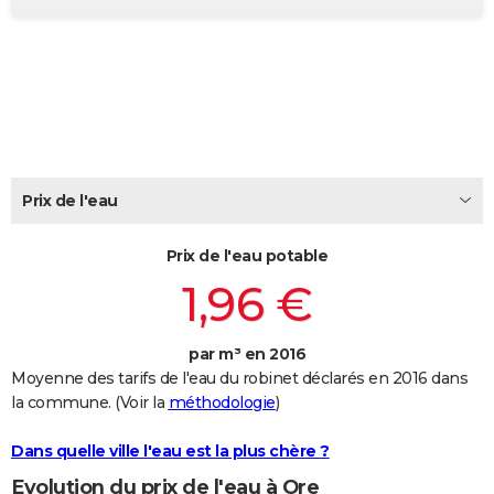
City break
Voyage de noces
Climat
Destinations
Voyage nature
Forum
+
PHOTO
GUIDES D'ACHAT
BONS PLANS
CARTE DE VOEUX
Prix de l'eau
Carte Bonne année
Carte Pâques
Carte de Noël
Carte Saint-Valentin
Carte d'anniversaire
DICTIONNAIRE
Biographies
Expressions
Dictionnaire
Citations
Proverbes
PROGRAMME TV
Prix de l'eau potable
1,96 €
COPAINS D'AVANT
Se connecter
Collèges
Universités
Service militaire
S'inscrire
Lycées
Primaires
Entreprises
Avis de recherche
AVIS DE DÉCÈS
par m³ en 2016
Moyenne des tarifs de l'eau du robinet déclarés en 2016 dans
FORUM
la commune. (Voir la
méthodologie
)
Lifestyle
Sport
Television
Cinema
Bricolage
Culture
Auto
Voyage
Dans quelle ville l'eau est la plus chère ?
Evolution du prix de l'eau à Ore