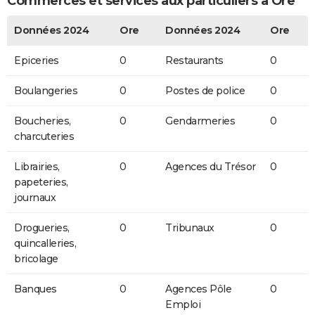
Commerces et services aux particuliers à Ore
Données 2024
Ore
Données 2024
Ore
Epiceries
0
Restaurants
0
Boulangeries
0
Postes de police
0
Boucheries,
0
Gendarmeries
0
charcuteries
Librairies,
0
Agences du Trésor
0
papeteries,
journaux
Drogueries,
0
Tribunaux
0
quincalleries,
bricolage
Banques
0
Agences Pôle
0
Emploi