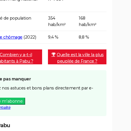
é de population
354
168
hab/km²
hab/km²
de chômage
(2022)
9,4 %
8,8 %
Combien y a-t-il
Quelle est la ville la plus
abitants à Pabu ?
peuplée de France ?
e pas manquer
 nos astuces et bons plans directement par e-
e m'abonne
tialité
Pabu