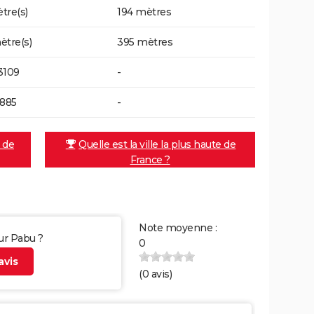
tre(s)
194 mètres
ètre(s)
395 mètres
3109
-
2885
-
e de
Quelle est la ville la plus haute de
France ?
Note moyenne :
sur Pabu ?
0
vis
(
0
avis)