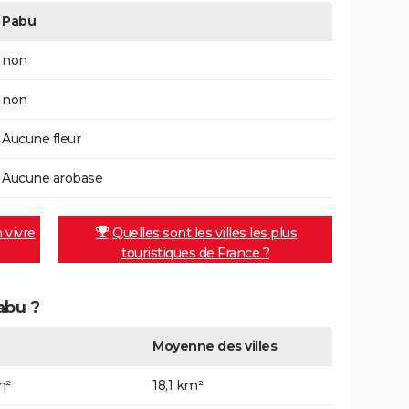
Pabu
non
non
Aucune fleur
Aucune arobase
n vivre
Quelles sont les villes les plus
touristiques de France ?
abu ?
Moyenne des villes
m²
18,1 km²