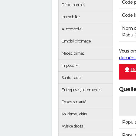
Code p
Débit Internet
Code 
Immobilier
Nom de
Automobile
Pabu (
Emploi, chômage
Vous pr
Météo, climat
démén
Impôts, IFI
Do
Santé, social
Quelle
Entreprises, commerces
Ecoles, scolarité
Tourisme, loisirs
Popula
Avis de décès
Popula