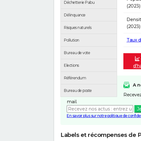
Déchetterie Pabu
(2023)
Délinquance
Densit
(2023)
Risques naturels
Taux 
Pollution
Bureau de vote
d'h
Elections
Référendum
A n
Bureau de poste
Recevez
mail.
J
En savoir plus sur notre politique de confiden
Labels et récompenses de 