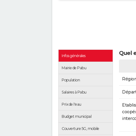
Quel e
Infos générales
Mairie de Pabu
Régio
Population
Dépar
Salaires à Pabu
Prix de l'eau
Etabli
coopér
Budget municipal
inter
Couverture 5G, mobile