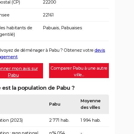
ostal (CP)
22200
Insee
22161
s habitants de
Pabuais, Pabuaises
gentilé)
évoyez de déménager à Pabu ? Obtenez votre
devis
agement
.
Comparer Pabu à une autre
nner mon avis sur
ville...
Pabu
 est la population de Pabu ?
Moyenne
Pabu
des villes
tion (2023)
2 771 hab.
1 994 hab.
tion : rang national
n°4 054
-