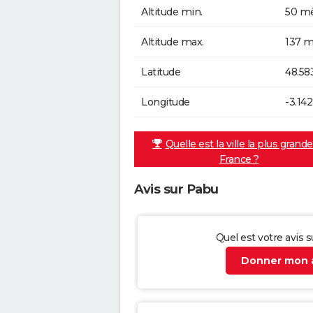
Altitude min.
50 mè
Altitude max.
137 m
Latitude
48.58
Longitude
-3.14
Quelle est la ville la plus grand
France ?
Avis sur Pabu
Quel est votre avis 
Donner mon a