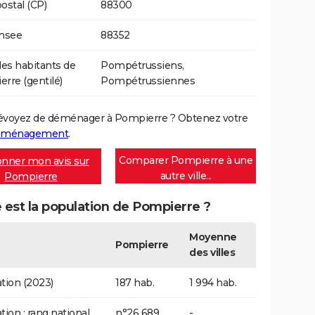
ostal (CP)
88300
Insee
88352
s habitants de
Pompétrussiens,
rre (gentilé)
Pompétrussiennes
évoyez de déménager à Pompierre ? Obtenez votre
déménagement
.
Comparer Pompierre à une
nner mon avis sur
autre ville...
Pompierre
 est la population de Pompierre ?
Moyenne
Pompierre
des villes
tion (2023)
187 hab.
1 994 hab.
tion : rang national
n°26 689
-