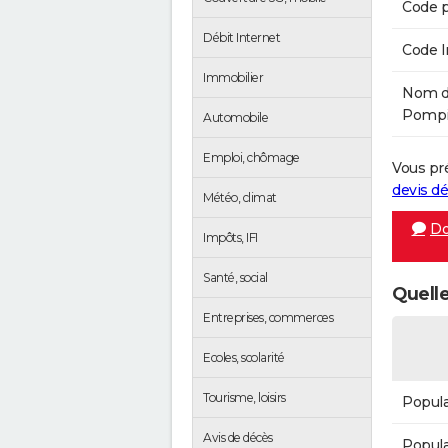
Code p
Débit Internet
Code 
Immobilier
Nom de
Pompie
Automobile
Emploi, chômage
Vous pr
devis 
Météo, climat
Do
Impôts, IFI
Santé, social
Quelle
Entreprises, commerces
Ecoles, scolarité
Tourisme, loisirs
Popula
Avis de décès
Popula