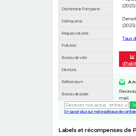
(2023)
Déchetterie Pompierre
Densit
Délinquance
(2023)
Risques naturels
Taux 
Pollution
Bureau de vote
d'habi
Elections
A n
Référendum
Recevez
Bureau de poste
mail.
J
En savoir plus sur notre politique de confiden
Labels et récompenses de 