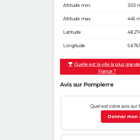
Altitude min.
303 m
Altitude max.
445 m
Latitude
48.27
Longitude
5.676
Quelle est la ville la plus grand
France ?
Avis sur Pompierre
Quel est votre avis sur
Donner mon a