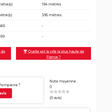
ètre(s)
194 mètres
ètre(s)
395 mètres
465
-
199
-
e de
Quelle est la ville la plus haute de
France ?
Note moyenne :
 Pompierre ?
0
vis
(
0
avis)