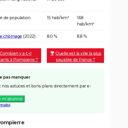
é de population
15 hab/km²
168
hab/km²
de chômage
(2022)
8,0 %
8,8 %
Combien y a-t-il
Quelle est la ville la plus
tants à Pompierre ?
peuplée de France ?
e pas manquer
 nos astuces et bons plans directement par e-
e m'abonne
tialité
Pompierre