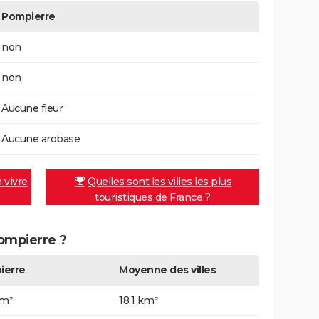
Pompierre
non
non
Aucune fleur
Aucune arobase
n vivre
Quelles sont les villes les plus
touristiques de France ?
Pompierre ?
ierre
Moyenne des villes
km²
18,1 km²