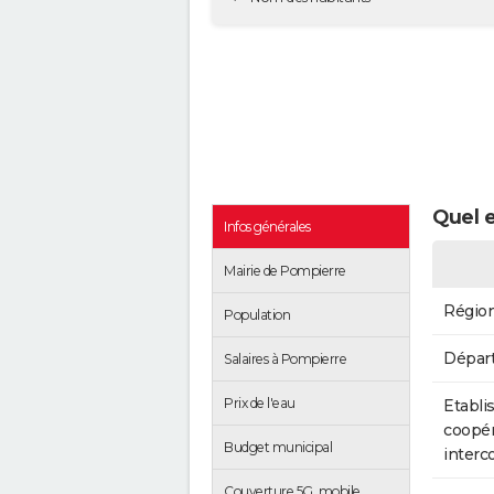
Quel e
Infos générales
Mairie de Pompierre
Régio
Population
Dépar
Salaires à Pompierre
Prix de l'eau
Etabli
coopér
Budget municipal
inter
Couverture 5G, mobile