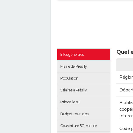
Quel e
Infos générales
Mairie de Présilly
Régio
Population
Dépar
Salaires à Présilly
Prix de l'eau
Etabli
coopér
Budget municipal
inter
Couverture 5G, mobile
Code p