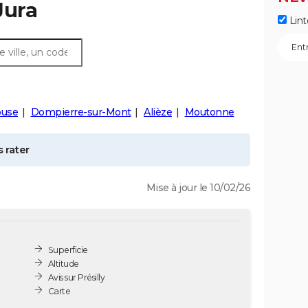
Jura
Lint
ouse
Dompierre-sur-Mont
Alièze
Moutonne
 rater
Mise à jour le 10/02/26
Superficie
Altitude
Avis sur Présilly
Carte