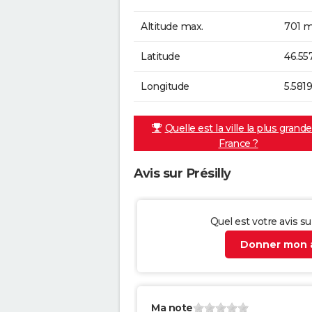
Altitude max.
701 m
Latitude
46.55
Longitude
5.581
Quelle est la ville la plus grand
France ?
Avis sur Présilly
Quel est votre avis sur
Donner mon a
Ma note