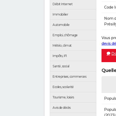
Débit Internet
Code 
Immobilier
Nom de
Présill
Automobile
Emploi, chômage
Vous pr
devis 
Météo, climat
Do
Impôts, IFI
Santé, social
Quelle
Entreprises, commerces
Ecoles, scolarité
Tourisme, loisirs
Popula
Avis de décès
Popula
(2023)