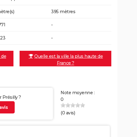
ètre(s)
395 mètres
771
-
923
-
e de
Quelle est la ville la plus haute de
France ?
Note moyenne :
 Présilly ?
0
vis
(
0
avis)