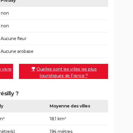
Présilly
non
non
Aucune fleur
Aucune arobase
n vivre
Quelles sont les villes les plus
touristiques de France ?
ésilly ?
ly
Moyenne des villes
km²
18,1 km²
ètre(s)
194 mètres