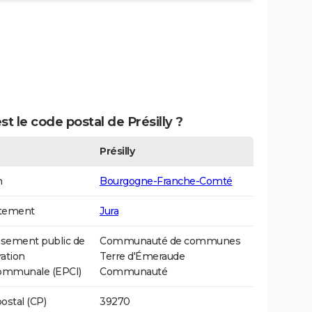
st le code postal de Présilly ?
Présilly
n
Bourgogne-Franche-Comté
tement
Jura
ssement public de
Communauté de communes
ation
Terre d'Émeraude
communale (EPCI)
Communauté
ostal (CP)
39270