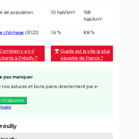
é de population
10 hab/km²
168
hab/km²
de chômage
(2022)
1,6 %
8,8 %
Combien y a-t-il
Quelle est la ville la plus
itants à Présilly ?
peuplée de France ?
e pas manquer
 nos astuces et bons plans directement par e-
e m'abonne
tialité
ésilly