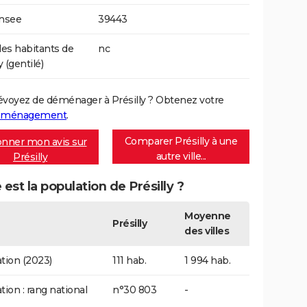
Insee
39443
s habitants de
nc
y (gentilé)
évoyez de déménager à Présilly ? Obtenez votre
déménagement
.
Comparer Présilly à une
nner mon avis sur
autre ville...
Présilly
 est la population de Présilly ?
Moyenne
Présilly
des villes
tion (2023)
111 hab.
1 994 hab.
tion : rang national
n°30 803
-