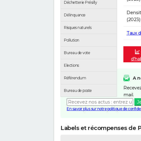
Déchetterie Présilly
Densit
Délinquance
(2023)
Risques naturels
Taux 
Pollution
Bureau de vote
d'hab
Elections
A n
Référendum
Recevez
Bureau de poste
mail.
J
En savoir plus sur notre politique de confiden
Labels et récompenses de Pr