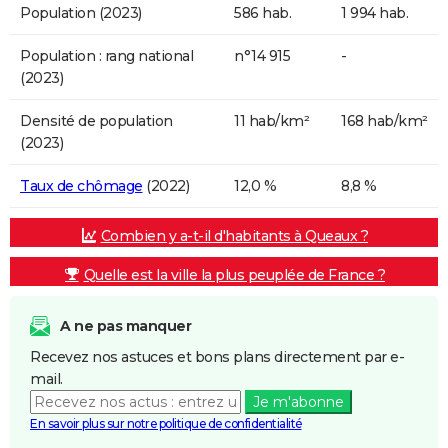
Population (2023)
586 hab.
1 994 hab.
Population : rang national
n°14 915
-
(2023)
Densité de population
11 hab/km²
168 hab/km²
(2023)
Taux de chômage
(2022)
12,0 %
8,8 %
Combien y a-t-il d'habitants à Queaux ?
Quelle est la ville la plus peuplée de France ?
A ne pas manquer
Recevez nos astuces et bons plans directement par e-
mail.
Je m'abonne
En savoir plus sur notre politique de confidentialité