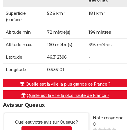
des villes
Superficie
52,6 km²
18,1 km²
(surface)
Altitude min.
72 mètre(s)
194 mètres
Altitude max.
160 mètre(s)
395 mètres
Latitude
46.312396
-
Longitude
0.636101
-
Quelle est la ville la plus grande de France ?
Quelle est la ville la plus haute de France ?
Avis sur Queaux
Note moyenne :
Quel est votre avis sur Queaux ?
0