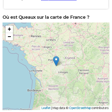
Où est Queaux sur la carte de France ?
+
−
Leaflet
|
Map data ©
OpenStreetMap
contributors