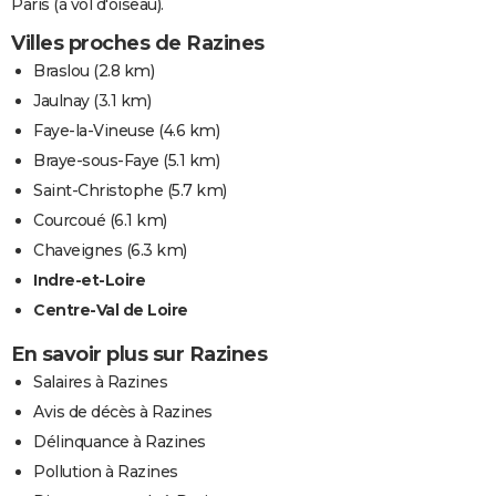
Paris (à vol d'oiseau).
Villes proches de Razines
Braslou
(2.8 km)
Jaulnay
(3.1 km)
Faye-la-Vineuse
(4.6 km)
Braye-sous-Faye
(5.1 km)
Saint-Christophe
(5.7 km)
Courcoué
(6.1 km)
Chaveignes
(6.3 km)
Indre-et-Loire
Centre-Val de Loire
En savoir plus sur Razines
Salaires à Razines
Avis de décès à Razines
Délinquance à Razines
Pollution à Razines