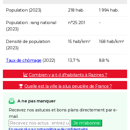
Population (2023)
218 hab.
1 994 hab.
Population : rang national
n°25 201
-
(2023)
Densité de population
15 hab/km²
168 hab/km²
(2023)
Taux de chômage
(2022)
13,7 %
8,8 %
Combien y a-t-il d'habitants à Razines ?
Quelle est la ville la plus peuplée de France ?
A ne pas manquer
Recevez nos astuces et bons plans directement par e-
mail.
Je m'abonne
En savoir plus sur notre politique de confidentialité