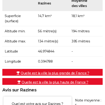
Moyenne
Razines
des villes
Superficie
14,7 km²
18,1 km²
(surface)
Altitude min.
56 mètre(s)
194 mètres
Altitude max.
134 mètre(s)
395 mètres
Latitude
46.974844
-
Longitude
0.394788
-
Quelle est la ville la plus grande de France ?
Quelle est la ville la plus haute de France ?
Avis sur Razines
Note moyenne :
Quel est votre avis sur Razines ?