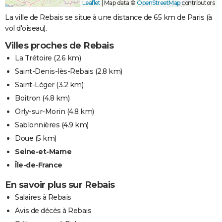
Leaflet
|
Map data ©
OpenStreetMap
contributors
La ville de Rebais se situe à une distance de 65 km de Paris (à
vol d'oiseau).
Villes proches de Rebais
La Trétoire
(2.6 km)
Saint-Denis-lès-Rebais
(2.8 km)
Saint-Léger
(3.2 km)
Boitron
(4.8 km)
Orly-sur-Morin
(4.8 km)
Sablonnières
(4.9 km)
Doue
(5 km)
Seine-et-Marne
Île-de-France
En savoir plus sur Rebais
Salaires à Rebais
Avis de décès à Rebais