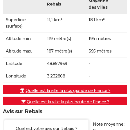
Moyenne
Rebais
des villes
Superficie
11,1 km²
18,1 km²
(surface)
Altitude min.
119 mètre(s)
194 mètres
Altitude max.
187 mètre(s)
395 mètres
Latitude
48.857969
-
Longitude
3.232868
-
Quelle est la ville la plus grande de France ?
Quelle est la ville la plus haute de France ?
Avis sur Rebais
Note moyenne :
Quel est votre avis sur Rebais ?