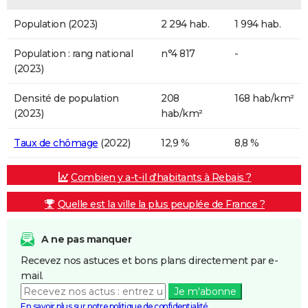
Population (2023)
2 294 hab.
1 994 hab.
Population : rang national
n°4 817
-
(2023)
Densité de population
208
168 hab/km²
(2023)
hab/km²
Taux de chômage
(2022)
12,9 %
8,8 %
Combien y a-t-il d'habitants à Rebais ?
Quelle est la ville la plus peuplée de France ?
A ne pas manquer
Recevez nos astuces et bons plans directement par e-
mail.
Je m'abonne
En savoir plus sur notre politique de confidentialité