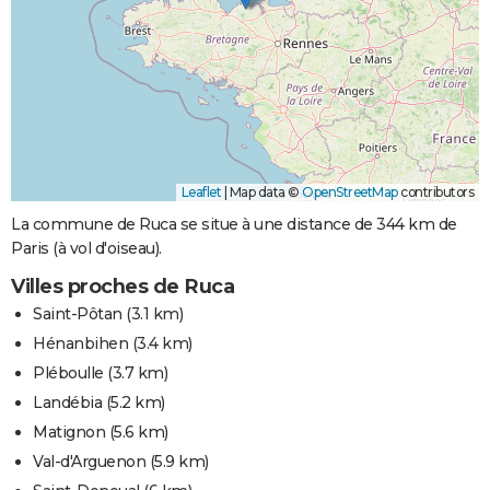
Leaflet
|
Map data ©
OpenStreetMap
contributors
La commune de Ruca se situe à une distance de 344 km de
Paris (à vol d'oiseau).
Villes proches de Ruca
Saint-Pôtan
(3.1 km)
Hénanbihen
(3.4 km)
Pléboulle
(3.7 km)
Landébia
(5.2 km)
Matignon
(5.6 km)
Val-d'Arguenon
(5.9 km)