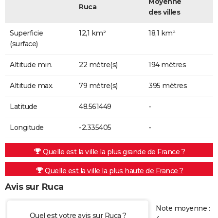
Moyenne
Ruca
des villes
Superficie
12,1 km²
18,1 km²
(surface)
Altitude min.
22 mètre(s)
194 mètres
Altitude max.
79 mètre(s)
395 mètres
Latitude
48.561449
-
Longitude
-2.335405
-
Quelle est la ville la plus grande de France ?
Quelle est la ville la plus haute de France ?
Avis sur Ruca
Note moyenne :
Quel est votre avis sur Ruca ?