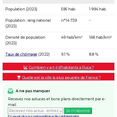
Population (2023)
595 hab.
1 994 hab.
Population : rang national
n°14 739
-
(2023)
Densité de population
49 hab/km²
168 hab/km²
(2023)
Taux de chômage
(2022)
9,1 %
8,8 %
Combien y a-t-il d'habitants à Ruca ?
Quelle est la ville la plus peuplée de France ?
A ne pas manquer
Recevez nos astuces et bons plans directement par e-
mail.
Je m'abonne
En savoir plus sur notre politique de confidentialité