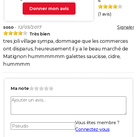
4
Donner mon avis
(
1
avis)
soso
- 12/03/2017
Signaler
Très bien
tres joli village sympa, dommage que les commerces
ont disparus, heureusement il y a le beau marché de
Matignon hummmmmm galettes saucisse, cidre,
hummmm
Ma note
Vous êtes membre ?
Connectez-vous