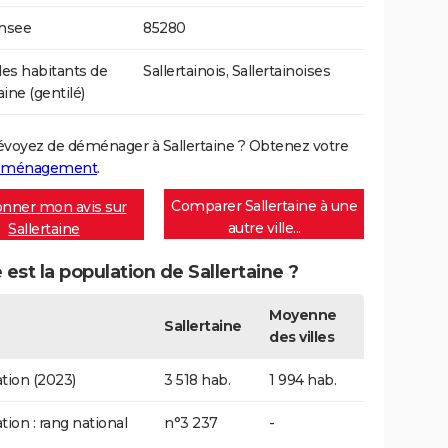
Insee
85280
s habitants de
Sallertainois, Sallertainoises
aine (gentilé)
évoyez de déménager à Sallertaine ? Obtenez votre
déménagement
.
Comparer Sallertaine à une
nner mon avis sur
autre ville...
Sallertaine
 est la population de Sallertaine ?
Moyenne
Sallertaine
des villes
tion (2023)
3 518 hab.
1 994 hab.
tion : rang national
n°3 237
-