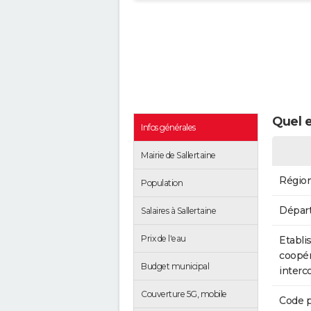
Quel e
Infos générales
Mairie de Sallertaine
Régio
Population
Dépar
Salaires à Sallertaine
Prix de l'eau
Etabli
coopér
Budget municipal
inter
Couverture 5G, mobile
Code p