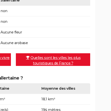
Sallertaine
non
non
Aucune fleur
Aucune arobase
n vivre
Quelles sont les villes les plus
touristiques de France ?
llertaine ?
rtaine
Moyenne des villes
km²
18,1 km²
re(s)
194 mètres