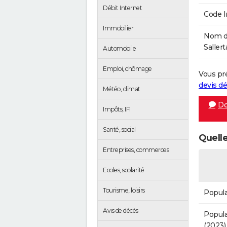
Débit Internet
Code 
Immobilier
Nom de
Sallert
Automobile
Emploi, chômage
Vous pr
devis 
Météo, climat
Do
Impôts, IFI
Santé, social
Quelle
Entreprises, commerces
Ecoles, scolarité
Tourisme, loisirs
Popula
Avis de décès
Popula
(2023)