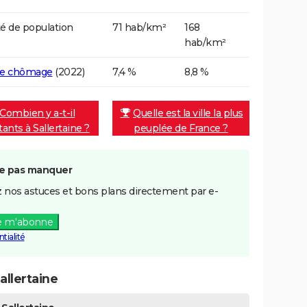
é de population
71 hab/km²
168
hab/km²
de chômage
(2022)
7,4 %
8,8 %
Combien y a-t-il
Quelle est la ville la plus
tants à Sallertaine ?
peuplée de France ?
e pas manquer
 nos astuces et bons plans directement par e-
e m'abonne
tialité
llertaine