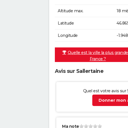
Altitude max.
18 mè
Latitude
46.86
Longitude
-1.94
Quelle est la ville la plus grand
France ?
Avis sur Sallertaine
Quel est votre avis sur 
Donner mon a
Ma note