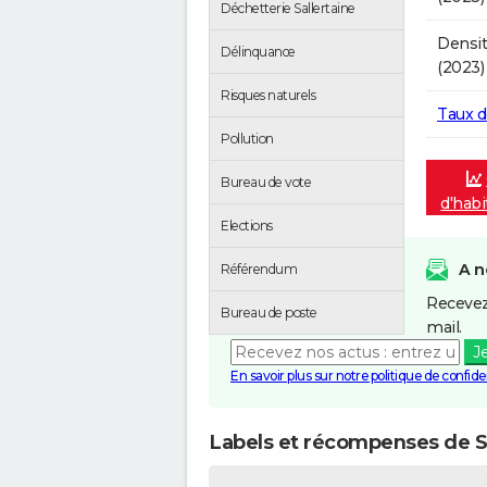
Déchetterie Sallertaine
Densit
Délinquance
(2023)
Risques naturels
Taux 
Pollution
Bureau de vote
d'habi
Elections
A n
Référendum
Recevez
Bureau de poste
mail.
J
En savoir plus sur notre politique de confiden
Labels et récompenses de Sa