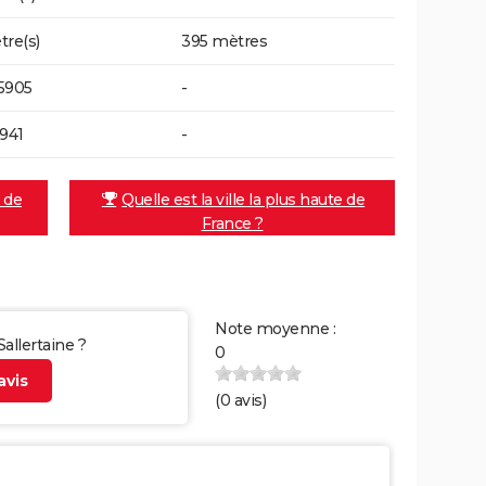
tre(s)
395 mètres
5905
-
8941
-
e de
Quelle est la ville la plus haute de
France ?
Note moyenne :
Sallertaine ?
0
vis
(
0
avis)