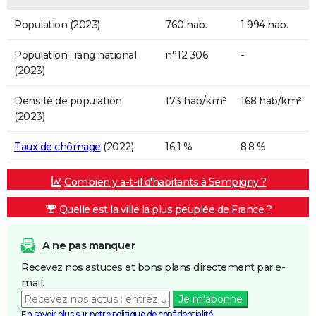
Population (2023)
760 hab.
1 994 hab.
Population : rang national
n°12 306
-
(2023)
Densité de population
173 hab/km²
168 hab/km²
(2023)
Taux de chômage
(2022)
16,1 %
8,8 %
Combien y a-t-il d'habitants à Sempigny ?
Quelle est la ville la plus peuplée de France ?
A ne pas manquer
Recevez nos astuces et bons plans directement par e-
mail.
Je m'abonne
En savoir plus sur notre politique de confidentialité