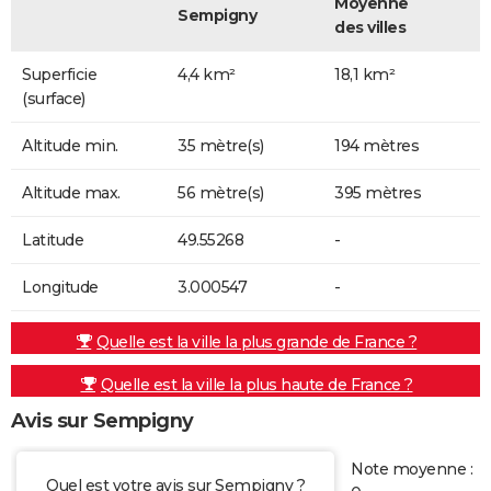
Moyenne
Sempigny
des villes
Superficie
4,4 km²
18,1 km²
(surface)
Altitude min.
35 mètre(s)
194 mètres
Altitude max.
56 mètre(s)
395 mètres
Latitude
49.55268
-
Longitude
3.000547
-
Quelle est la ville la plus grande de France ?
Quelle est la ville la plus haute de France ?
Avis sur Sempigny
Note moyenne :
Quel est votre avis sur Sempigny ?