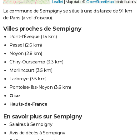
Leaflet
|
Map data ©
OpenStreetMap
contributors
La commune de Sempigny se situe à une distance de 91 km
de Paris (à vol d'oiseau).
Villes proches de Sempigny
Pont-l'Évêque
(1.5 km)
Passel
(2.6 km)
Noyon
(2.8 km)
Chiry-Ourscamp
(3.3 km)
Morlincourt
(3.5 km)
Larbroye
(3.5 km)
Pontoise-lès-Noyon
(3.6 km)
Oise
Hauts-de-France
En savoir plus sur Sempigny
Salaires à Sempigny
Avis de décès à Sempigny