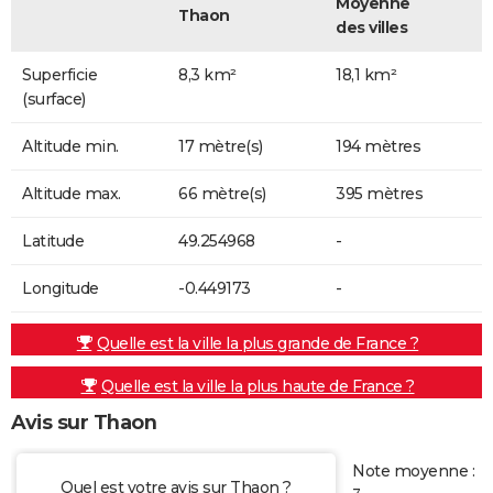
Moyenne
Thaon
des villes
Superficie
8,3 km²
18,1 km²
(surface)
Altitude min.
17 mètre(s)
194 mètres
Altitude max.
66 mètre(s)
395 mètres
Latitude
49.254968
-
Longitude
-0.449173
-
Quelle est la ville la plus grande de France ?
Quelle est la ville la plus haute de France ?
Avis sur Thaon
Note moyenne :
Quel est votre avis sur Thaon ?