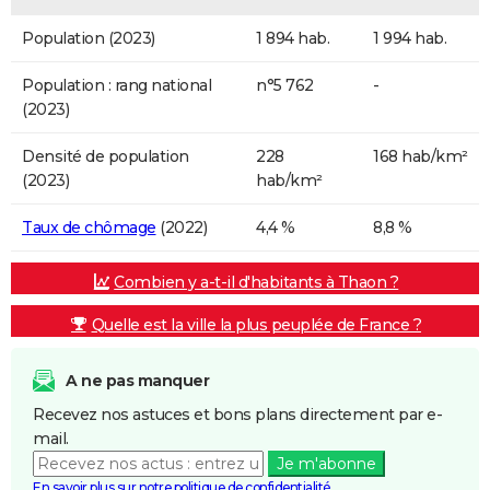
Population (2023)
1 894 hab.
1 994 hab.
Population : rang national
n°5 762
-
(2023)
Densité de population
228
168 hab/km²
(2023)
hab/km²
Taux de chômage
(2022)
4,4 %
8,8 %
Combien y a-t-il d'habitants à Thaon ?
Quelle est la ville la plus peuplée de France ?
A ne pas manquer
Recevez nos astuces et bons plans directement par e-
mail.
Je m'abonne
En savoir plus sur notre politique de confidentialité