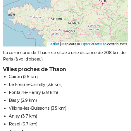
Leaflet
|
Map data ©
OpenStreetMap
contributors
La commune de Thaon se situe à une distance de 208 km de
Paris (à vol d'oiseau).
Villes proches de Thaon
Cairon
(2.5 km)
Le Fresne-Camilly
(2.8 km)
Fontaine-Henry
(2.8 km)
Basly
(2.9 km)
Villons-les-Buissons
(3.5 km)
Anisy
(3.7 km)
Rosel
(3.7 km)