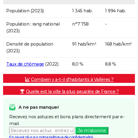
Population (2023)
1 345 hab.
1 994 hab.
Population : rang national
n°7 758
-
(2023)
Densité de population
91 hab/km²
168 hab/km²
(2023)
Taux de chômage
(2022)
8,0 %
8,8 %
Combien y a-t-il d'habitants à Vallères ?
Quelle est la ville la plus peuplée de France ?
A ne pas manquer
Recevez nos astuces et bons plans directement par e-
mail.
Je m'abonne
En savoir plus sur notre politique de confidentialité