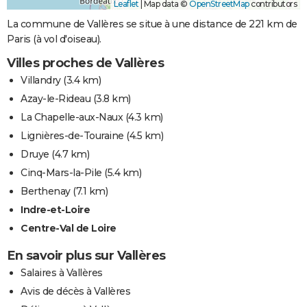
Leaflet
|
Map data ©
OpenStreetMap
contributors
La commune de Vallères se situe à une distance de 221 km de
Paris (à vol d'oiseau).
Villes proches de Vallères
Villandry
(3.4 km)
Azay-le-Rideau
(3.8 km)
La Chapelle-aux-Naux
(4.3 km)
Lignières-de-Touraine
(4.5 km)
Druye
(4.7 km)
Cinq-Mars-la-Pile
(5.4 km)
Berthenay
(7.1 km)
Indre-et-Loire
Centre-Val de Loire
En savoir plus sur Vallères
Salaires à Vallères
Avis de décès à Vallères