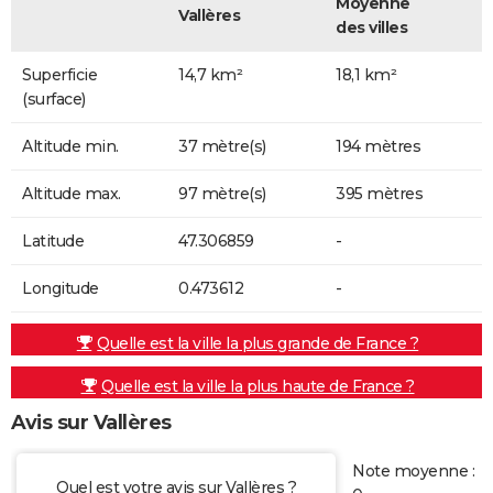
Moyenne
Vallères
des villes
Superficie
14,7 km²
18,1 km²
(surface)
Altitude min.
37 mètre(s)
194 mètres
Altitude max.
97 mètre(s)
395 mètres
Latitude
47.306859
-
Longitude
0.473612
-
Quelle est la ville la plus grande de France ?
Quelle est la ville la plus haute de France ?
Avis sur Vallères
Note moyenne :
Quel est votre avis sur Vallères ?