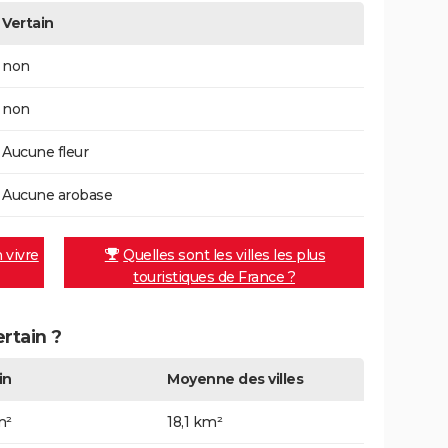
Vertain
non
non
Aucune fleur
Aucune arobase
n vivre
Quelles sont les villes les plus
touristiques de France ?
ertain ?
in
Moyenne des villes
m²
18,1 km²