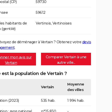
ostal (CP)
59730
Insee
59612
s habitants de
Vertinois, Vertinoises
 (gentilé)
évoyez de déménager à Vertain ? Obtenez votre
devis
agement
.
Comparer Vertain à une
nner mon avis sur
autre ville...
Vertain
 est la population de Vertain ?
Moyenne
Vertain
des villes
tion (2023)
535 hab.
1 994 hab.
tion : rang national
n°15 830
-