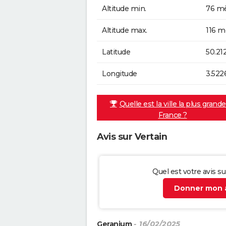
Altitude min.
76 mè
Altitude max.
116 m
Latitude
50.21
Longitude
3.522
Quelle est la ville la plus grand
France ?
Avis sur Vertain
Quel est votre avis su
Donner mon a
Geranium
- 16/02/2025