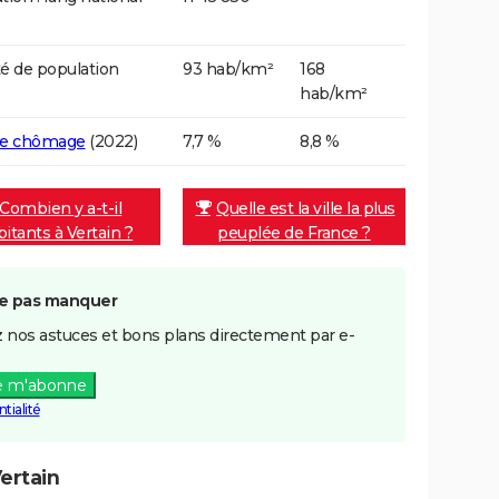
é de population
93 hab/km²
168
hab/km²
de chômage
(2022)
7,7 %
8,8 %
Combien y a-t-il
Quelle est la ville la plus
bitants à Vertain ?
peuplée de France ?
e pas manquer
 nos astuces et bons plans directement par e-
e m'abonne
tialité
ertain