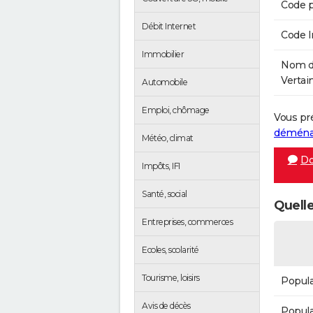
Code p
Débit Internet
Code 
Immobilier
Nom de
Vertain
Automobile
Emploi, chômage
Vous pr
démén
Météo, climat
Do
Impôts, IFI
Santé, social
Quelle
Entreprises, commerces
Ecoles, scolarité
Tourisme, loisirs
Popula
Avis de décès
Popula