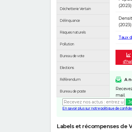
(2023)
Déchetterie Vertain
Densit
Délinquance
(2023)
Risques naturels
Taux 
Pollution
Bureau de vote
d'ha
Elections
A n
Référendum
Recevez
Bureau de poste
mail.
J
En savoir plus sur notre politique de confiden
Labels et récompenses de V