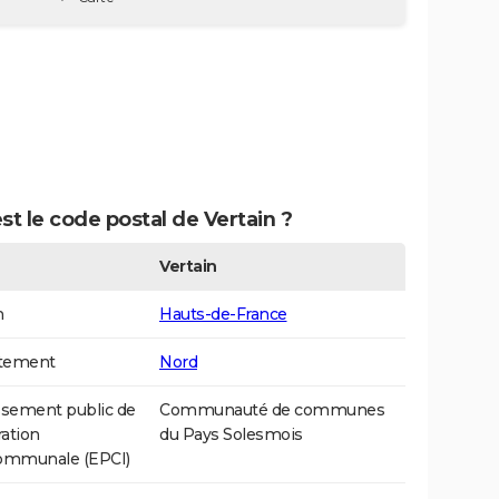
st le code postal de Vertain ?
Vertain
n
Hauts-de-France
tement
Nord
ssement public de
Communauté de communes
ation
du Pays Solesmois
communale (EPCI)