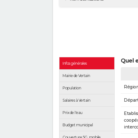
Quel e
Infos générales
Mairie de Vertain
Régio
Population
Dépar
Salaires à Vertain
Prix de l'eau
Etabli
coopér
Budget municipal
inter
Couverture 5G, mobile