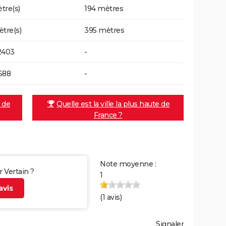
tre(s)
194 mètres
ètre(s)
395 mètres
2403
-
688
-
e de
Quelle est la ville la plus haute de
France ?
Note moyenne :
r Vertain ?
1
vis
(
1
avis)
Signaler