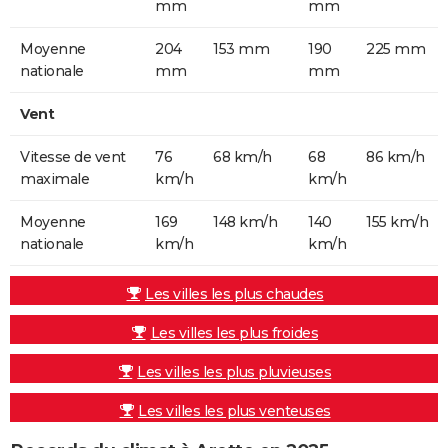
mm
mm
Moyenne
204
153 mm
190
225 mm
nationale
mm
mm
Vent
Vitesse de vent
76
68 km/h
68
86 km/h
maximale
km/h
km/h
Moyenne
169
148 km/h
140
155 km/h
nationale
km/h
km/h
Les villes les plus chaudes
Les villes les plus froides
Les villes les plus pluvieuses
Les villes les plus venteuses