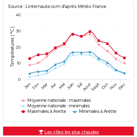
Source : Linternaute.com d'après Météo France
40
Températures ( °C )
30
20
10
0
Fev
Nov
Jan
Mar
Avr
Mai
Juin
Juil
Aout
Sept
Oct
Dec
Moyenne nationale : maximales
Moyenne nationale : minimales
Maximales à Arette
Minimales à Arette
Les villes les plus chaudes