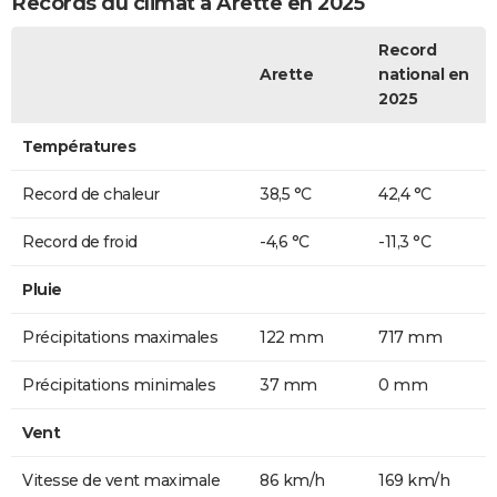
Records du climat à Arette en 2025
Record
Arette
national en
2025
Températures
Record de chaleur
38,5 °C
42,4 °C
Record de froid
-4,6 °C
-11,3 °C
Pluie
Précipitations maximales
122 mm
717 mm
Précipitations minimales
37 mm
0 mm
Vent
Vitesse de vent maximale
86 km/h
169 km/h