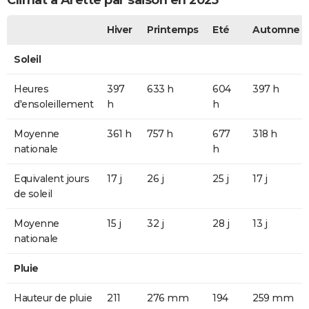
Climat à Arette par saison en 2025
Hiver
Printemps
Eté
Automne
Soleil
Heures
397
633 h
604
397 h
d'ensoleillement
h
h
Moyenne
361 h
757 h
677
318 h
nationale
h
Equivalent jours
17 j
26 j
25 j
17 j
de soleil
Moyenne
15 j
32 j
28 j
13 j
nationale
Pluie
Hauteur de pluie
211
276 mm
194
259 mm