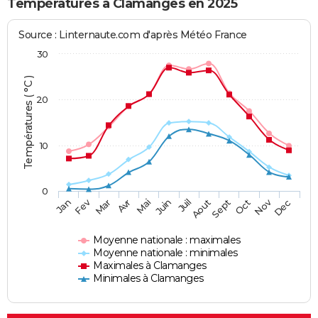
Températures à Clamanges en 2025
Source : Linternaute.com d'après Météo France
30
Températures ( °C )
20
10
0
Fev
Nov
Jan
Mar
Avr
Mai
Juin
Juil
Aout
Sept
Oct
Dec
Moyenne nationale : maximales
Moyenne nationale : minimales
Maximales à Clamanges
Minimales à Clamanges