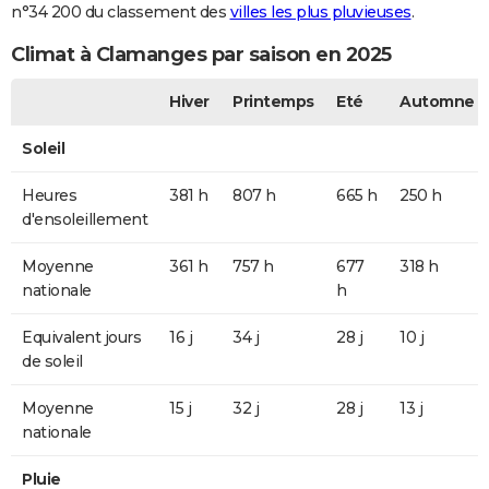
n°34 200 du classement des
villes les plus pluvieuses
.
Climat à Clamanges par saison en 2025
Hiver
Printemps
Eté
Automne
Soleil
Heures
381 h
807 h
665 h
250 h
d'ensoleillement
Moyenne
361 h
757 h
677
318 h
nationale
h
Equivalent jours
16 j
34 j
28 j
10 j
de soleil
Moyenne
15 j
32 j
28 j
13 j
nationale
Pluie