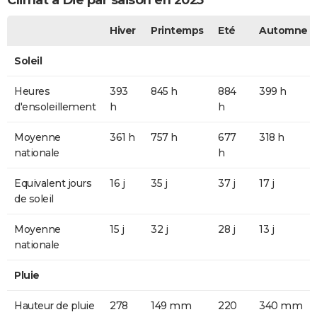
Climat à Die par saison en 2025
Hiver
Printemps
Eté
Automne
Soleil
Heures
393
845 h
884
399 h
d'ensoleillement
h
h
Moyenne
361 h
757 h
677
318 h
nationale
h
Equivalent jours
16 j
35 j
37 j
17 j
de soleil
Moyenne
15 j
32 j
28 j
13 j
nationale
Pluie
Hauteur de pluie
278
149 mm
220
340 mm