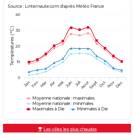
Source : Linternaute.com d'après Météo France
40
Températures ( °C )
30
20
10
0
Fev
Nov
Jan
Mar
Avr
Mai
Juin
Juil
Aout
Sept
Oct
Dec
Moyenne nationale : maximales
Moyenne nationale : minimales
Maximales à Die
Minimales à Die
Les villes les plus chaudes