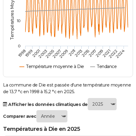
Températures Moyennes ( °C )
City break
Voyage de noces
Climat
Destinations
Voyage nature
Forum
+
PHOTO
GUIDES D'ACHAT
10
BONS PLANS
CARTE DE VOEUX
0
2007
2021
2009
2022
1998
2011
2024
1999
2013
2001
2015
2003
2017
2005
2019
Carte Bonne année
Carte Pâques
Carte de Noël
Carte Saint-Valentin
Carte d'anniversaire
DICTIONNAIRE
Température moyenne à Die
Tendance
Biographies
Expressions
Dictionnaire
Citations
Proverbes
PROGRAMME TV
COPAINS D'AVANT
La commune de Die est passée d'une température moyenne
de 13,7 °c en 1998 à 15,2 °c en 2025.
Se connecter
Collèges
Universités
Service militaire
S'inscrire
Lycées
Primaires
Entreprises
Avis de recherche
AVIS DE DÉCÈS
Afficher les données climatiques de
FORUM
Comparer avec
Lifestyle
Sport
Television
Cinema
Bricolage
Culture
Auto
Voyage
Températures à Die en 2025