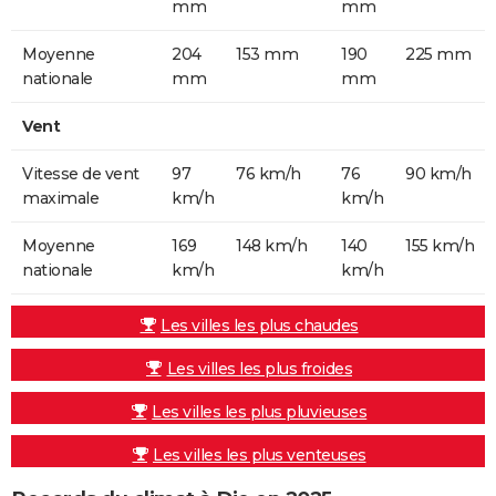
mm
mm
Moyenne
204
153 mm
190
225 mm
nationale
mm
mm
Vent
Vitesse de vent
97
76 km/h
76
90 km/h
maximale
km/h
km/h
Moyenne
169
148 km/h
140
155 km/h
nationale
km/h
km/h
Les villes les plus chaudes
Les villes les plus froides
Les villes les plus pluvieuses
Les villes les plus venteuses