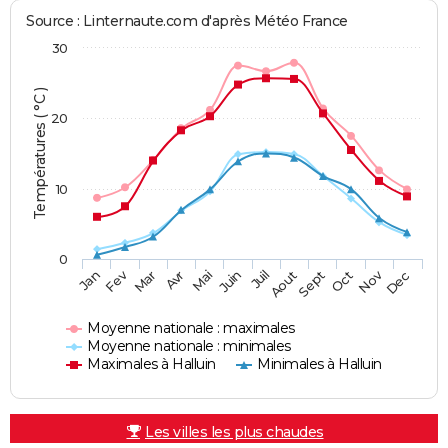
Source : Linternaute.com d'après Météo France
30
Températures ( °C )
20
10
0
Fev
Nov
Jan
Mar
Avr
Mai
Juin
Juil
Aout
Sept
Oct
Dec
Moyenne nationale : maximales
Moyenne nationale : minimales
Maximales à Halluin
Minimales à Halluin
Les villes les plus chaudes