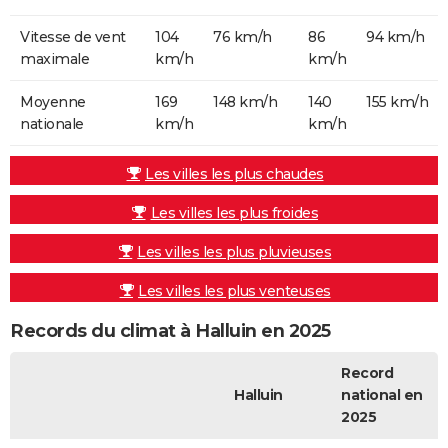
Vitesse de vent
104
76 km/h
86
94 km/h
maximale
km/h
km/h
Moyenne
169
148 km/h
140
155 km/h
nationale
km/h
km/h
Les villes les plus chaudes
Les villes les plus froides
Les villes les plus pluvieuses
Les villes les plus venteuses
Records du climat à Halluin en 2025
Record
Halluin
national en
2025