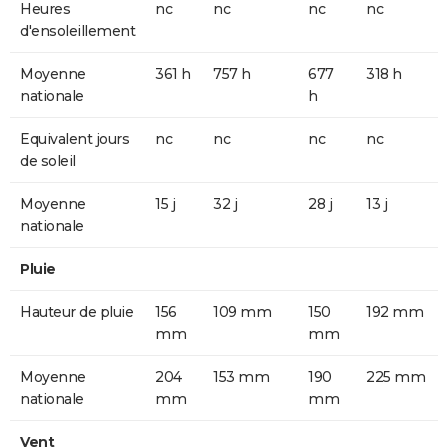
Heures
nc
nc
nc
nc
d'ensoleillement
Moyenne
361 h
757 h
677
318 h
nationale
h
Equivalent jours
nc
nc
nc
nc
de soleil
Moyenne
15 j
32 j
28 j
13 j
nationale
Pluie
Hauteur de pluie
156
109 mm
150
192 mm
mm
mm
Moyenne
204
153 mm
190
225 mm
nationale
mm
mm
Vent