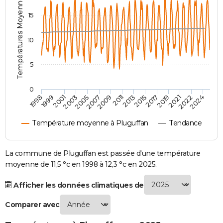
Températures Moyennes ( °C )
City break
Voyage de noces
Climat
Destinations
Voyage nature
Forum
+
PHOTO
15
GUIDES D'ACHAT
10
BONS PLANS
5
CARTE DE VOEUX
0
Carte Bonne année
Carte Pâques
Carte de Noël
Carte Saint-Valentin
Carte d'anniversaire
DICTIONNAIRE
2007
2021
2009
2022
1998
2011
2024
1999
2013
2001
2015
2003
2017
2005
2019
Biographies
Expressions
Dictionnaire
Citations
Proverbes
PROGRAMME TV
Température moyenne à Pluguffan
Tendance
COPAINS D'AVANT
Se connecter
Collèges
Universités
Service militaire
S'inscrire
Lycées
Primaires
Entreprises
Avis de recherche
La commune de Pluguffan est passée d'une température
AVIS DE DÉCÈS
moyenne de 11,5 °c en 1998 à 12,3 °c en 2025.
FORUM
Afficher les données climatiques de
Lifestyle
Sport
Television
Cinema
Bricolage
Culture
Auto
Voyage
Comparer avec