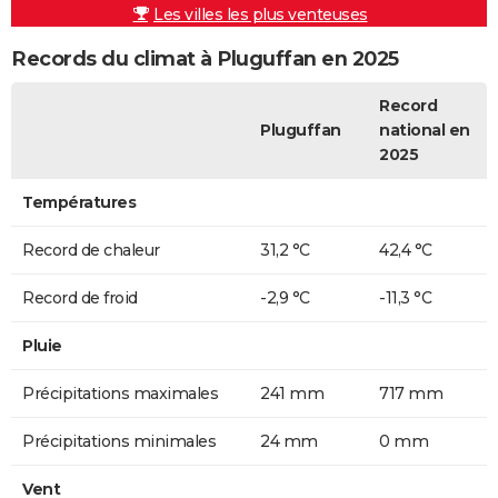
Les villes les plus venteuses
Records du climat à Pluguffan en 2025
Record
Pluguffan
national en
2025
Températures
Record de chaleur
31,2 °C
42,4 °C
Record de froid
-2,9 °C
-11,3 °C
Pluie
Précipitations maximales
241 mm
717 mm
Précipitations minimales
24 mm
0 mm
Vent