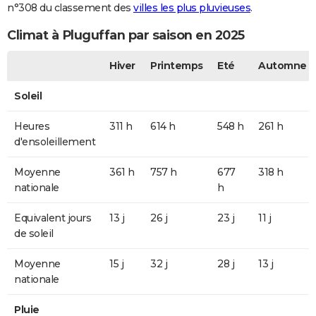
n°308 du classement des
villes les plus pluvieuses
.
Climat à Pluguffan par saison en 2025
Hiver
Printemps
Eté
Automne
Soleil
Heures
311 h
614 h
548 h
261 h
d'ensoleillement
Moyenne
361 h
757 h
677
318 h
nationale
h
Equivalent jours
13 j
26 j
23 j
11 j
de soleil
Moyenne
15 j
32 j
28 j
13 j
nationale
Pluie