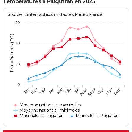
Températures à Pluguffan en 2025
Source : Linternaute.com d'après Météo France
30
Températures ( °C )
20
10
0
Fev
Nov
Jan
Mar
Avr
Mai
Juin
Juil
Aout
Sept
Oct
Dec
Moyenne nationale : maximales
Moyenne nationale : minimales
Maximales à Pluguffan
Minimales à Pluguffan