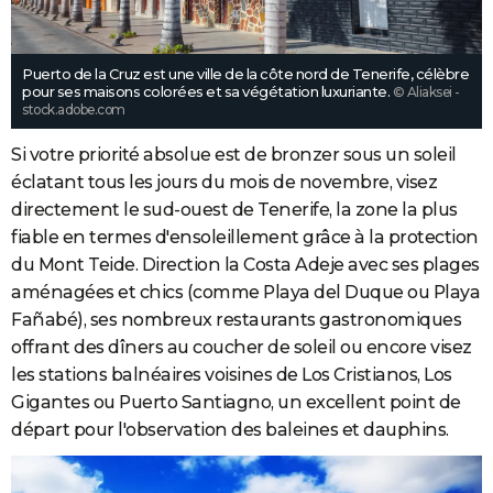
Puerto de la Cruz est une ville de la côte nord de Tenerife, célèbre
pour ses maisons colorées et sa végétation luxuriante.
© Aliaksei -
stock.adobe.com
Si votre priorité absolue est de bronzer sous un soleil
éclatant tous les jours du mois de novembre, visez
directement le sud-ouest de Tenerife, la zone la plus
fiable en termes d'ensoleillement grâce à la protection
du Mont Teide. Direction la Costa Adeje avec ses plages
aménagées et chics (comme Playa del Duque ou Playa
Fañabé), ses nombreux restaurants gastronomiques
offrant des dîners au coucher de soleil ou encore visez
les stations balnéaires voisines de Los Cristianos, Los
Gigantes ou Puerto Santiagno, un excellent point de
départ pour l'observation des baleines et dauphins.