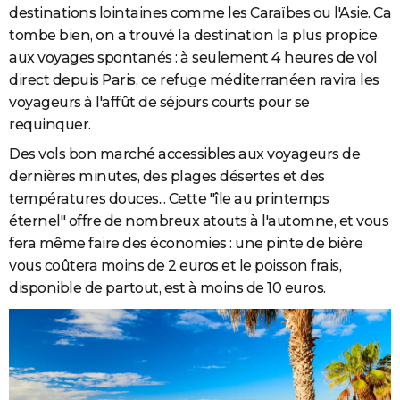
destinations lointaines comme les Caraïbes ou l'Asie. Ca
City break
Voyage de noces
Climat
Destinations
Voyage nature
Forum
+
PHOTO
tombe bien, on a trouvé la destination la plus propice
aux voyages spontanés : à seulement 4 heures de vol
GUIDES D'ACHAT
direct depuis Paris, ce refuge méditerranéen ravira les
BONS PLANS
voyageurs à l'affût de séjours courts pour se
requinquer.
CARTE DE VOEUX
Des vols bon marché accessibles aux voyageurs de
Carte Bonne année
Carte Pâques
Carte de Noël
Carte Saint-Valentin
Carte d'anniversaire
DICTIONNAIRE
dernières minutes, des plages désertes et des
températures douces... Cette "île au printemps
Biographies
Expressions
Dictionnaire
Citations
Proverbes
PROGRAMME TV
éternel" offre de nombreux atouts à l'automne, et vous
COPAINS D'AVANT
fera même faire des économies : une pinte de bière
vous coûtera moins de 2 euros et le poisson frais,
Se connecter
Collèges
Universités
Service militaire
S'inscrire
Lycées
Primaires
Entreprises
Avis de recherche
AVIS DE DÉCÈS
disponible de partout, est à moins de 10 euros.
FORUM
Lifestyle
Sport
Television
Cinema
Bricolage
Culture
Auto
Voyage