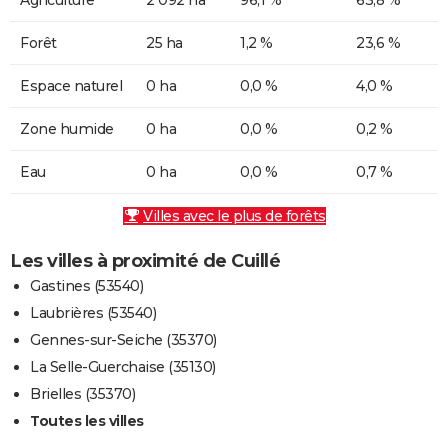
Forêt
25 ha
1,2 %
23,6 %
Espace naturel
0 ha
0,0 %
4,0 %
Zone humide
0 ha
0,0 %
0,2 %
Eau
0 ha
0,0 %
0,7 %
Villes avec le plus de forêts
Les villes à proximité de Cuillé
Gastines (53540)
Laubrières (53540)
Gennes-sur-Seiche (35370)
La Selle-Guerchaise (35130)
Brielles (35370)
Toutes les villes