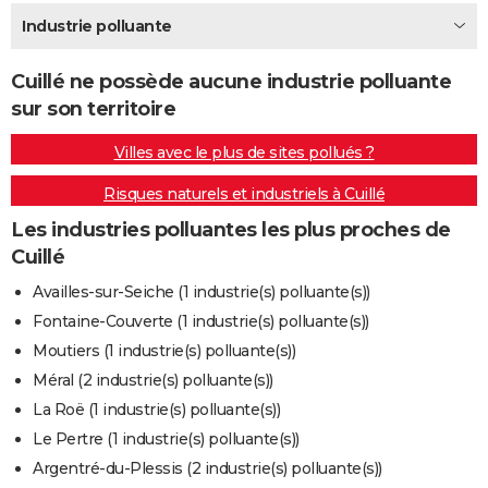
City break
Voyage de noces
Climat
Destinations
Voyage nature
Forum
+
Industrie polluante
PHOTO
GUIDES D'ACHAT
Cuillé ne possède aucune industrie polluante
sur son territoire
BONS PLANS
Villes avec le plus de sites pollués ?
CARTE DE VOEUX
Risques naturels et industriels à Cuillé
Carte Bonne année
Carte Pâques
Carte de Noël
Carte Saint-Valentin
Carte d'anniversaire
DICTIONNAIRE
Les industries polluantes les plus proches de
Biographies
Expressions
Dictionnaire
Citations
Proverbes
PROGRAMME TV
Cuillé
COPAINS D'AVANT
Availles-sur-Seiche (1 industrie(s) polluante(s))
Fontaine-Couverte (1 industrie(s) polluante(s))
Se connecter
Collèges
Universités
Service militaire
S'inscrire
Lycées
Primaires
Entreprises
Avis de recherche
AVIS DE DÉCÈS
Moutiers (1 industrie(s) polluante(s))
FORUM
Méral (2 industrie(s) polluante(s))
La Roë (1 industrie(s) polluante(s))
Lifestyle
Sport
Television
Cinema
Bricolage
Culture
Auto
Voyage
Le Pertre (1 industrie(s) polluante(s))
Argentré-du-Plessis (2 industrie(s) polluante(s))