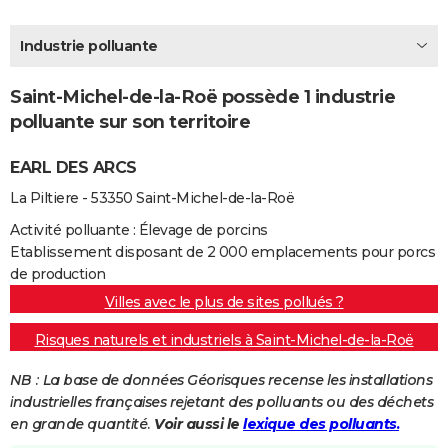
City break
Voyage de noces
Climat
Destinations
Voyage nature
Forum
+
PHOTO
Industrie polluante
GUIDES D'ACHAT
Saint-Michel-de-la-Roë possède 1 industrie
BONS PLANS
polluante sur son territoire
CARTE DE VOEUX
EARL DES ARCS
Carte Bonne année
Carte Pâques
Carte de Noël
Carte Saint-Valentin
Carte d'anniversaire
DICTIONNAIRE
La Piltiere - 53350 Saint-Michel-de-la-Roë
Biographies
Expressions
Dictionnaire
Citations
Proverbes
PROGRAMME TV
Activité polluante : Élevage de porcins
Etablissement disposant de 2 000 emplacements pour porcs
COPAINS D'AVANT
de production
Villes avec le plus de sites pollués ?
Se connecter
Collèges
Universités
Service militaire
S'inscrire
Lycées
Primaires
Entreprises
Avis de recherche
AVIS DE DÉCÈS
Risques naturels et industriels à Saint-Michel-de-la-Roë
FORUM
NB : La base de données Géorisques recense les installations
Lifestyle
Sport
Television
Cinema
Bricolage
Culture
Auto
Voyage
industrielles françaises rejetant des polluants ou des déchets
en grande quantité.
Voir aussi le
lexique des polluants.