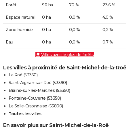
Forêt
96 ha
7,2 %
23,6 %
Espace naturel
0 ha
0,0 %
4,0 %
Zone humide
0 ha
0,0 %
0,2 %
Eau
0 ha
0,0 %
0,7 %
Villes avec le plus de forêts
Les villes à proximité de Saint-Michel-de-la-Roë
La Roë (53350)
Saint-Aignan-sur-Roë (53390)
Brains-sur-les-Marches (53350)
Fontaine-Couverte (53350)
La Selle-Craonnaise (53800)
Toutes les villes
En savoir plus sur Saint-Michel-de-la-Roë