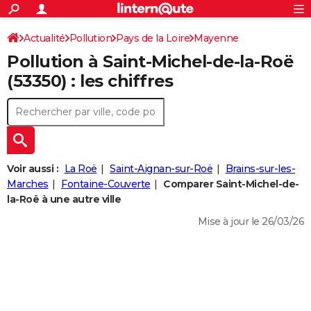
ACTUALITÉS
Connexion
S'inscrire
Actualité
Pollution
Pays de la Loire
Mayenne
Rechercher
Société
Education
Villes
Politique
Faits Divers
Monde
+
SPORT
Pollution à Saint-Michel-de-la-Roë
Saint-Michel-de-la-Roë
Football
Cyclisme
Forum
Coupe du monde 2026
Tennis
Rugby
CULTURE
(53350) : les chiffres
TNT
Cinéma
Musique
Programme TV
Streaming
Sorties cinéma
+
FINANCE
Impôts
Immobilier
Banque
Crédit
Retraite
Epargne
Risques naturels par ville
Assurance
AUTO
Réserver un essai
Berlines
Forum auto
Essais
Citadines
SUV
+
HIGH-TECH
Voir aussi :
La Roë
Saint-Aignan-sur-Roë
Brains-sur-les-
Meilleur smartphone
Ordinateurs
Guide high-tech
Mobiles
Internet
Jeux vidéo
+
Marches
Fontaine-Couverte
Comparer Saint-Michel-de-
BRICOLAGE
la-Roë à une autre ville
Aménagement intérieur
Cuisine
Jardinage
+
Forum
Extérieur
Salle de bains
Rangement
WEEK-END
Mise à jour le 26/03/26
Escapades
Expositions
Week-end nature
Guides de France
Patrimoine
Musées
+
LIFESTYLE
Bien-être
Mode
+
Art de vivre
Loisirs
Modes de vie
SANTE
Guide de la santé
Médicaments
+
Alimentation
Maladies
Sommeil
VOYAGE