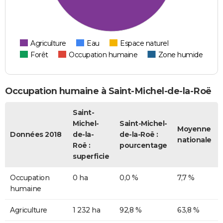
Agriculture
Eau
Espace naturel
Forêt
Occupation humaine
Zone humide
Occupation humaine à Saint-Michel-de-la-Roë
Saint-
Michel-
Saint-Michel-
Moyenne
Données 2018
de-la-
de-la-Roë :
nationale
Roë :
pourcentage
superficie
Occupation
0 ha
0,0 %
7,7 %
humaine
Agriculture
1 232 ha
92,8 %
63,8 %