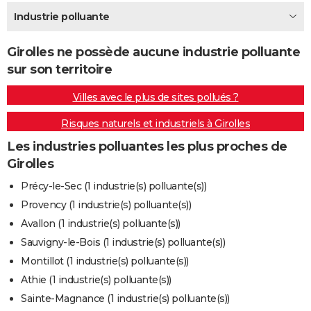
City break
Voyage de noces
Climat
Destinations
Voyage nature
Forum
+
Industrie polluante
PHOTO
GUIDES D'ACHAT
Girolles ne possède aucune industrie polluante
sur son territoire
BONS PLANS
Villes avec le plus de sites pollués ?
CARTE DE VOEUX
Risques naturels et industriels à Girolles
Carte Bonne année
Carte Pâques
Carte de Noël
Carte Saint-Valentin
Carte d'anniversaire
DICTIONNAIRE
Les industries polluantes les plus proches de
Biographies
Expressions
Dictionnaire
Citations
Proverbes
PROGRAMME TV
Girolles
COPAINS D'AVANT
Précy-le-Sec (1 industrie(s) polluante(s))
Provency (1 industrie(s) polluante(s))
Se connecter
Collèges
Universités
Service militaire
S'inscrire
Lycées
Primaires
Entreprises
Avis de recherche
AVIS DE DÉCÈS
Avallon (1 industrie(s) polluante(s))
FORUM
Sauvigny-le-Bois (1 industrie(s) polluante(s))
Montillot (1 industrie(s) polluante(s))
Lifestyle
Sport
Television
Cinema
Bricolage
Culture
Auto
Voyage
Athie (1 industrie(s) polluante(s))
Sainte-Magnance (1 industrie(s) polluante(s))