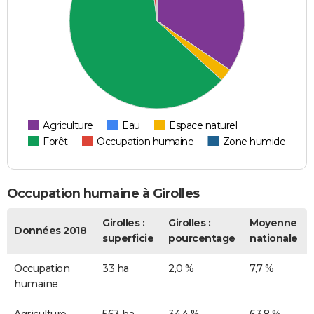
Agriculture
Eau
Espace naturel
Forêt
Occupation humaine
Zone humide
Occupation humaine à Girolles
Girolles :
Girolles :
Moyenne
Données 2018
superficie
pourcentage
nationale
Occupation
33 ha
2,0 %
7,7 %
humaine
Agriculture
563 ha
34,4 %
63,8 %