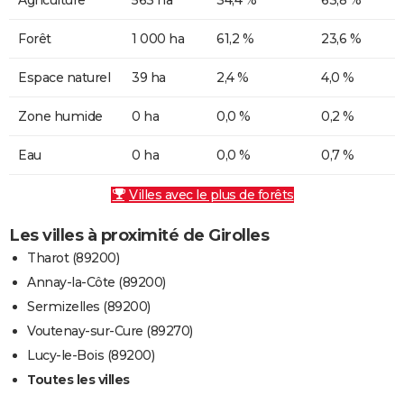
Forêt
1 000 ha
61,2 %
23,6 %
Espace naturel
39 ha
2,4 %
4,0 %
Zone humide
0 ha
0,0 %
0,2 %
Eau
0 ha
0,0 %
0,7 %
Villes avec le plus de forêts
Les villes à proximité de Girolles
Tharot (89200)
Annay-la-Côte (89200)
Sermizelles (89200)
Voutenay-sur-Cure (89270)
Lucy-le-Bois (89200)
Toutes les villes