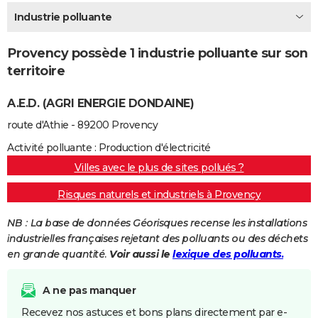
City break
Voyage de noces
Climat
Destinations
Voyage nature
Forum
+
Industrie polluante
PHOTO
GUIDES D'ACHAT
Provency possède 1 industrie polluante sur son
territoire
BONS PLANS
A.E.D. (AGRI ENERGIE DONDAINE)
CARTE DE VOEUX
route d'Athie - 89200 Provency
Carte Bonne année
Carte Pâques
Carte de Noël
Carte Saint-Valentin
Carte d'anniversaire
DICTIONNAIRE
Activité polluante : Production d'électricité
Biographies
Expressions
Dictionnaire
Citations
Proverbes
PROGRAMME TV
Villes avec le plus de sites pollués ?
COPAINS D'AVANT
Risques naturels et industriels à Provency
Se connecter
Collèges
Universités
Service militaire
S'inscrire
Lycées
Primaires
Entreprises
Avis de recherche
AVIS DE DÉCÈS
NB : La base de données Géorisques recense les installations
industrielles françaises rejetant des polluants ou des déchets
FORUM
en grande quantité.
Voir aussi le
lexique des polluants.
Lifestyle
Sport
Television
Cinema
Bricolage
Culture
Auto
Voyage
A ne pas manquer
Recevez nos astuces et bons plans directement par e-