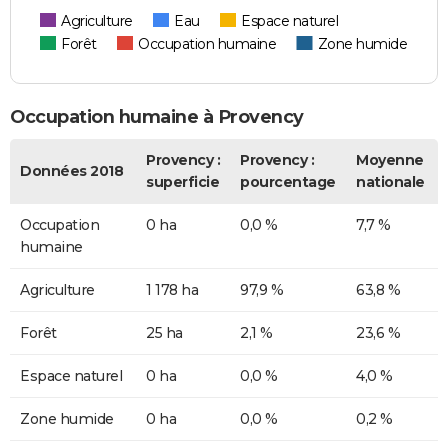
Agriculture
Eau
Espace naturel
Forêt
Occupation humaine
Zone humide
Occupation humaine à Provency
Provency :
Provency :
Moyenne
Données 2018
superficie
pourcentage
nationale
Occupation
0 ha
0,0 %
7,7 %
humaine
Agriculture
1 178 ha
97,9 %
63,8 %
Forêt
25 ha
2,1 %
23,6 %
Espace naturel
0 ha
0,0 %
4,0 %
Zone humide
0 ha
0,0 %
0,2 %