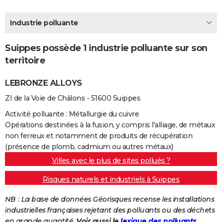
City break
Voyage de noces
Climat
Destinations
Voyage nature
Forum
+
PHOTO
Industrie polluante
GUIDES D'ACHAT
Suippes possède 1 industrie polluante sur son
BONS PLANS
territoire
CARTE DE VOEUX
LEBRONZE ALLOYS
Carte Bonne année
Carte Pâques
Carte de Noël
Carte Saint-Valentin
Carte d'anniversaire
DICTIONNAIRE
ZI de la Voie de Châlons - 51600 Suippes
Biographies
Expressions
Dictionnaire
Citations
Proverbes
PROGRAMME TV
Activité polluante : Métallurgie du cuivre
Opérations destinées à la fusion, y compris l'alliage, de métaux
COPAINS D'AVANT
non ferreux et notamment de produits de récupération
(présence de plomb, cadmium ou autres métaux)
Se connecter
Collèges
Universités
Service militaire
S'inscrire
Lycées
Primaires
Entreprises
Avis de recherche
AVIS DE DÉCÈS
Villes avec le plus de sites pollués ?
FORUM
Risques naturels et industriels à Suippes
Lifestyle
Sport
Television
Cinema
Bricolage
Culture
Auto
Voyage
NB : La base de données Géorisques recense les installations
industrielles françaises rejetant des polluants ou des déchets
en grande quantité.
Voir aussi le
lexique des polluants.