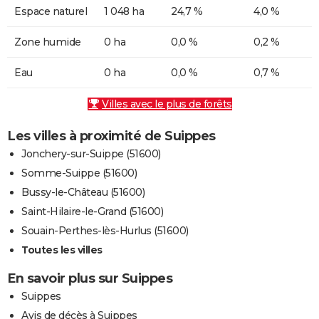
Espace naturel
1 048 ha
24,7 %
4,0 %
Zone humide
0 ha
0,0 %
0,2 %
Eau
0 ha
0,0 %
0,7 %
Villes avec le plus de forêts
Les villes à proximité de Suippes
Jonchery-sur-Suippe (51600)
Somme-Suippe (51600)
Bussy-le-Château (51600)
Saint-Hilaire-le-Grand (51600)
Souain-Perthes-lès-Hurlus (51600)
Toutes les villes
En savoir plus sur Suippes
Suippes
Avis de décès à Suippes