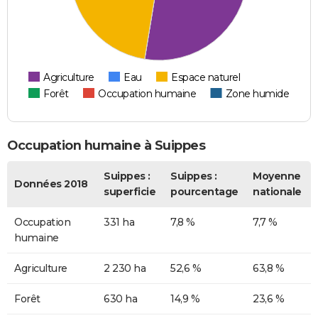
Agriculture
Eau
Espace naturel
Forêt
Occupation humaine
Zone humide
Occupation humaine à Suippes
Suippes :
Suippes :
Moyenne
Données 2018
superficie
pourcentage
nationale
Occupation
331 ha
7,8 %
7,7 %
humaine
Agriculture
2 230 ha
52,6 %
63,8 %
Forêt
630 ha
14,9 %
23,6 %