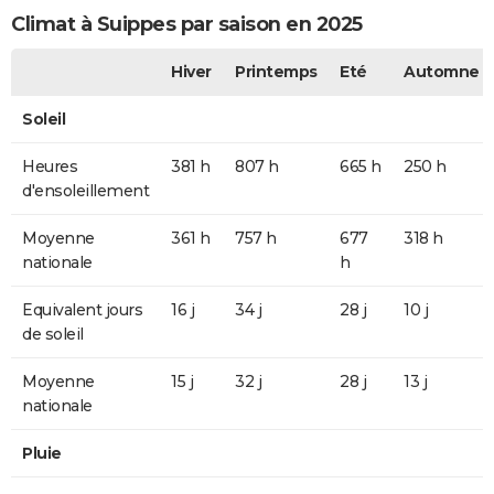
Climat à Suippes par saison en 2025
Hiver
Printemps
Eté
Automne
Soleil
Heures
381 h
807 h
665 h
250 h
d'ensoleillement
Moyenne
361 h
757 h
677
318 h
nationale
h
Equivalent jours
16 j
34 j
28 j
10 j
de soleil
Moyenne
15 j
32 j
28 j
13 j
nationale
Pluie