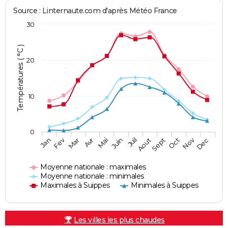
Source : Linternaute.com d'après Météo France
30
Températures ( °C )
20
10
0
Fev
Nov
Jan
Mar
Avr
Mai
Juin
Juil
Aout
Sept
Oct
Dec
Moyenne nationale : maximales
Moyenne nationale : minimales
Maximales à Suippes
Minimales à Suippes
Les villes les plus chaudes