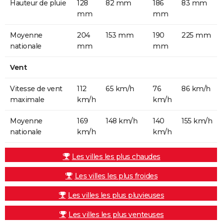
Hauteur de pluie
128
82 mm
186
83 mm
mm
mm
Moyenne
204
153 mm
190
225 mm
nationale
mm
mm
Vent
Vitesse de vent
112
65 km/h
76
86 km/h
maximale
km/h
km/h
Moyenne
169
148 km/h
140
155 km/h
nationale
km/h
km/h
Les villes les plus chaudes
Les villes les plus froides
Les villes les plus pluvieuses
Les villes les plus venteuses