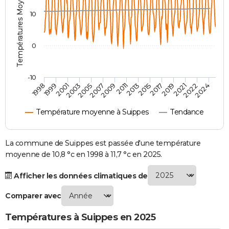
Températures Moyennes ( °C )
City break
Voyage de noces
Climat
Destinations
Voyage nature
Forum
+
PHOTO
10
GUIDES D'ACHAT
0
BONS PLANS
CARTE DE VOEUX
-10
1998
1999
2001
2003
2005
2007
2009
2011
2013
2015
2017
2019
2021
2022
2024
Carte Bonne année
Carte Pâques
Carte de Noël
Carte Saint-Valentin
Carte d'anniversaire
DICTIONNAIRE
Température moyenne à Suippes
Tendance
Biographies
Expressions
Dictionnaire
Citations
Proverbes
PROGRAMME TV
COPAINS D'AVANT
La commune de Suippes est passée d'une température
moyenne de 10,8 °c en 1998 à 11,7 °c en 2025.
Se connecter
Collèges
Universités
Service militaire
S'inscrire
Lycées
Primaires
Entreprises
Avis de recherche
AVIS DE DÉCÈS
Afficher les données climatiques de
FORUM
Comparer avec
Lifestyle
Sport
Television
Cinema
Bricolage
Culture
Auto
Voyage
Températures à Suippes en 2025