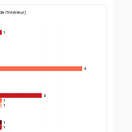
e l'Intérieur)
1
3
2
1
1
1
1