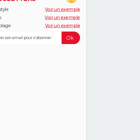
style
Voir un exemple
o
Voir un exemple
olage
Voir un exemple