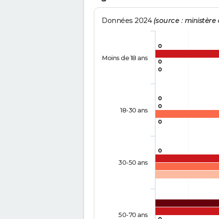
Données 2024
(source : ministère d
0
Moins de 18 ans
0
0
0
0
18-30 ans
0
0
30-50 ans
50-70 ans
0