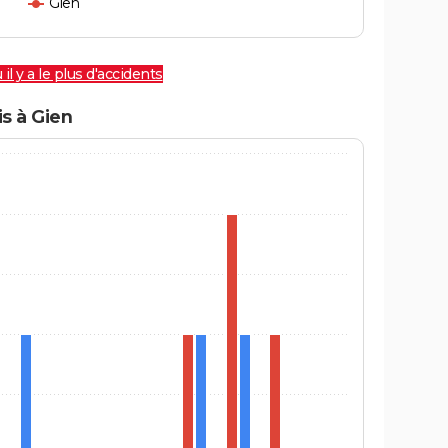
Gien
 il y a le plus d'accidents
s à Gien