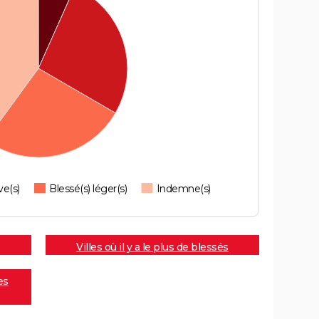
ve(s)
Blessé(s) léger(s)
Indemne(s)
Villes où il y a le plus de blessés
es