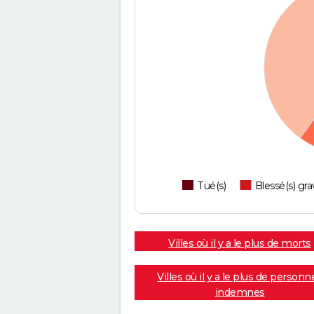
Tué(s)
Blessé(s) gra
Villes où il y a le plus de morts
Villes où il y a le plus de personn
indemnes