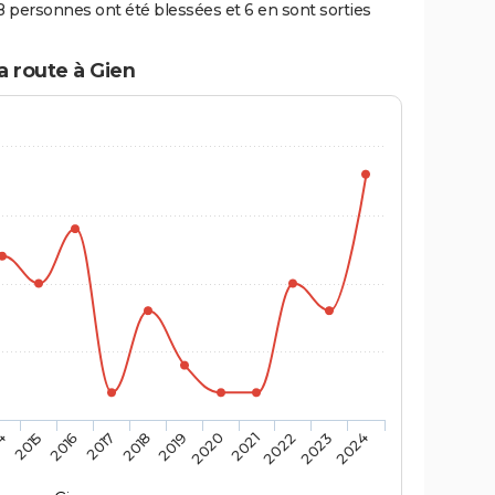
8 personnes ont été blessées et 6 en sont sorties
a route à Gien
4
2015
2016
2017
2018
2019
2020
2021
2022
2023
2024