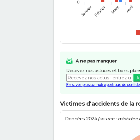
0
Février
Mars
Janvier
Avril
A ne pas manquer
Recevez nos astuces et bons plans
J
En savoir plus sur notre politique de confiden
Victimes d'accidents de la r
Données 2024
(source : ministère d