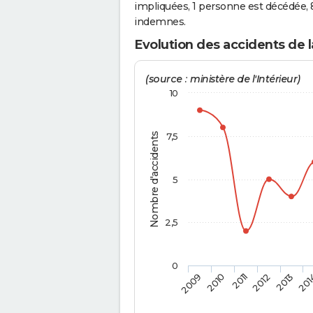
impliquées, 1 personne est décédée, 
indemnes.
Evolution des accidents de l
(source : ministère de l'Intérieur)
10
Nombre d'accidents
7,5
5
2,5
0
2009
2010
2011
2012
2013
201