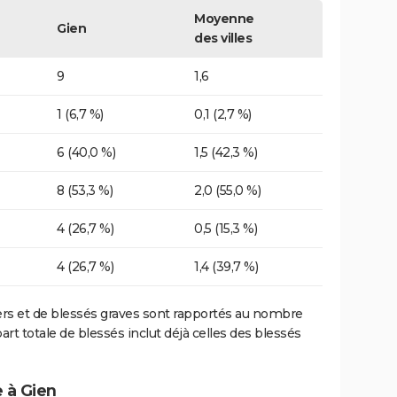
Moyenne
Gien
des villes
9
1,6
1 (6,7 %)
0,1 (2,7 %)
6 (40,0 %)
1,5 (42,3 %)
8 (53,3 %)
2,0 (55,0 %)
4 (26,7 %)
0,5 (15,3 %)
4 (26,7 %)
1,4 (39,7 %)
ers et de blessés graves sont rapportés au nombre
art totale de blessés inclut déjà celles des blessés
 à Gien