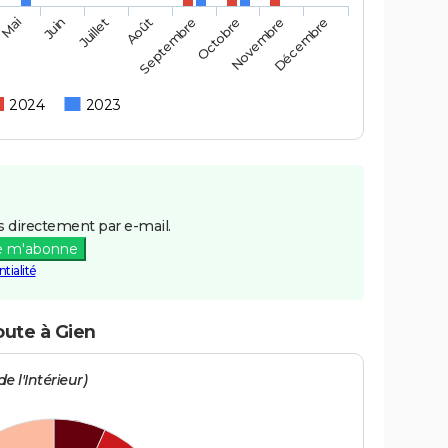
Mai
Août
Novembre
Juin
Septembre
Décembre
Juillet
Octobre
2024
2023
 directement par e-mail.
e m'abonne
tialité
oute à Gien
e l'Intérieur)