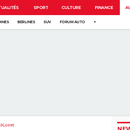
TUALITÉS
SPORT
CULTURE
FINANCE
A
DINES
BERLINES
SUV
FORUM AUTO
+
e
Loiret
NEW