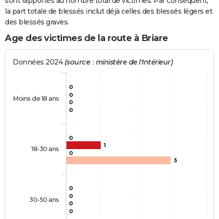
sont rapportés au nombre total de victimes. Par conséquent,
la part totale de blessés inclut déjà celles des blessés légers et
des blessés graves.
Age des victimes de la route à Briare
Données 2024
(source : ministère de l'Intérieur)
0
0
Moins de 18 ans
0
0
0
1
18-30 ans
0
3
0
0
30-50 ans
0
0