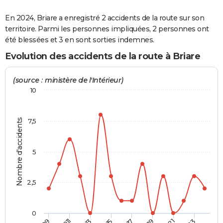
City break
Voyage de noces
Climat
Destinations
Voyage nature
Forum
+
PHOTO
En 2024, Briare a enregistré 2 accidents de la route sur son
territoire. Parmi les personnes impliquées, 2 personnes ont
GUIDES D'ACHAT
été blessées et 3 en sont sorties indemnes.
BONS PLANS
Evolution des accidents de la route à Briare
CARTE DE VOEUX
(source : ministère de l'Intérieur)
Carte Bonne année
Carte Pâques
Carte de Noël
Carte Saint-Valentin
Carte d'anniversaire
10
DICTIONNAIRE
Biographies
Expressions
Dictionnaire
Citations
Proverbes
PROGRAMME TV
Nombre d'accidents
7,5
COPAINS D'AVANT
Se connecter
Collèges
Universités
Service militaire
S'inscrire
Lycées
Primaires
Entreprises
Avis de recherche
5
AVIS DE DÉCÈS
FORUM
2,5
Lifestyle
Sport
Television
Cinema
Bricolage
Culture
Auto
Voyage
0