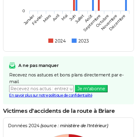
0
Février
Mai
Août
Novembre
Mars
Juin
Septembre
Décembre
Janvier
Avril
Juillet
Octobre
2024
2023
A ne pas manquer
Recevez nos astuces et bons plans directement par e-
mail.
Je m'abonne
En savoir plus sur notre politique de confidentialité
Victimes d'accidents de la route à Briare
Données 2024
(source : ministère de l'Intérieur)