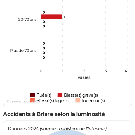
0
1
50-70 ans
0
0
0
0
Plus de 70 ans
0
0
0
1
2
3
4
Values
Tuée(s)
Blessé(s) grave(s)
Blessé(s) léger(s)
Indemne(s)
© Linternaute.com 2026
Accidents à Briare selon la luminosité
Données 2024
(source : ministère de l'Intérieur)