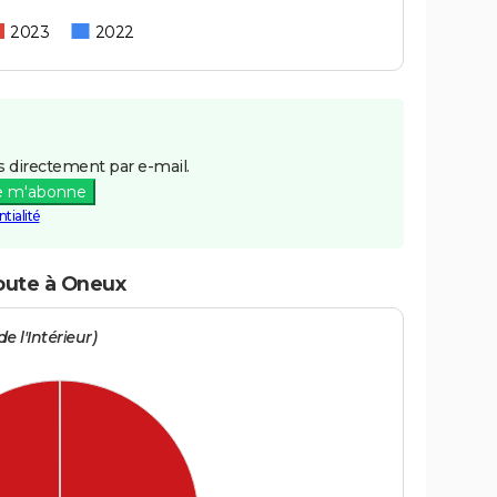
2023
2022
 directement par e-mail.
e m'abonne
tialité
route à Oneux
e l'Intérieur)