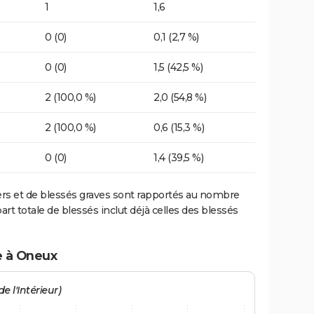
1
1,6
0 (0)
0,1 (2,7 %)
0 (0)
1,5 (42,5 %)
2 (100,0 %)
2,0 (54,8 %)
2 (100,0 %)
0,6 (15,3 %)
0 (0)
1,4 (39,5 %)
ers et de blessés graves sont rapportés au nombre
art totale de blessés inclut déjà celles des blessés
e à Oneux
e l'Intérieur)