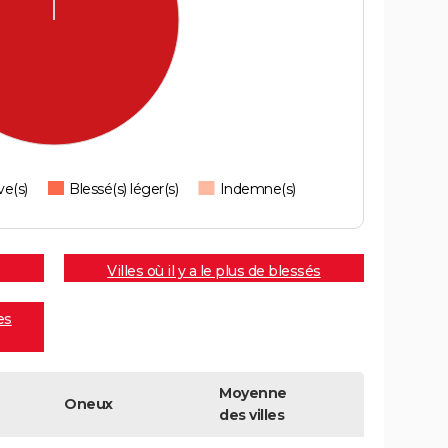
ve(s)
Blessé(s) léger(s)
Indemne(s)
Villes où il y a le plus de blessés
es
Moyenne
Oneux
des villes