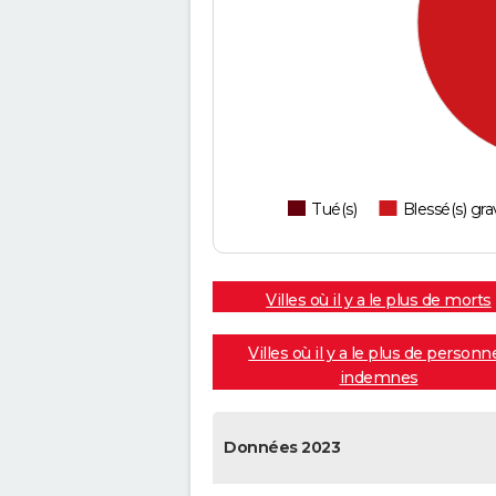
Tué(s)
Blessé(s) gra
Villes où il y a le plus de morts
Villes où il y a le plus de personn
indemnes
Données 2023