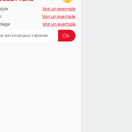
style
Voir un exemple
o
Voir un exemple
olage
Voir un exemple