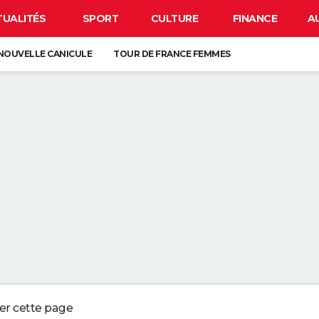
TUALITÉS
SPORT
CULTURE
FINANCE
A
NOUVELLE CANICULE
TOUR DE FRANCE FEMMES
EN FRANCE
BISON FUTÉ
LUNETTES POUR L'ÉCLIPSE
À DÉGRAISSER LA PAROI DE DOUCHE" : LA MEILLEURE SOLUTION SELON C
R LA VAISSELLE SALE S'ACCUMULER DANS L'ÉVIER N'EST PAS UN SIGNE 
 CHIEN QUI ÉTERNUE N'EST PAS MALADE, C'EST UN SIGNE POUR DIRE QU'
3 DÉTAILS À VÉRIFIER POUR CHOISIR UN BON MELON
ger cette page