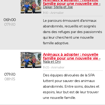
famille pour une nouvelle vie
City break
Voyage de noces
Climat
Destinations
Voyage nature
Forum
+
PHOTO
Dakar, Stella et Joe
1h10 - Animalier
GUIDES D'ACHAT
06h00
Le parcours émouvant d'animaux
07h10
BONS PLANS
abandonnés, recueillis et soignés
dans des refuges par des passionnés
CARTE DE VOEUX
qui leur cherchent une nouvelle
Carte Bonne année
Carte Pâques
Carte de Noël
Carte Saint-Valentin
Carte d'anniversaire
famille adoptive.
DICTIONNAIRE
Biographies
Expressions
Dictionnaire
Citations
Proverbes
PROGRAMME TV
Animaux à adopter : nouvelle
famille pour une nouvelle vie
Nala et Oni
COPAINS D'AVANT
1h05 - Animalier
Se connecter
Collèges
Universités
Service militaire
S'inscrire
Lycées
Primaires
Entreprises
Avis de recherche
AVIS DE DÉCÈS
07h10
Des équipes dévouées de la SPA
08h15
luttent pour sauver des animaux
FORUM
abandonnés. Entre soins, doutes et
Lifestyle
Sport
Television
Cinema
Bricolage
Culture
Auto
Voyage
espoirs, leur but est de leur trouver
une nouvelle famille.