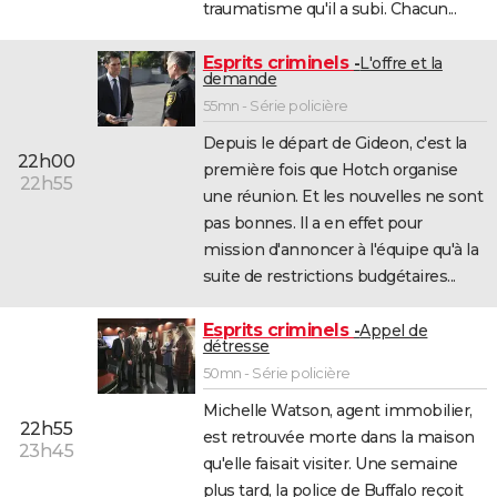
traumatisme qu'il a subi. Chacun...
Esprits criminels
L'offre et la
demande
55mn - Série policière
Depuis le départ de Gideon, c'est la
22h00
première fois que Hotch organise
22h55
une réunion. Et les nouvelles ne sont
pas bonnes. Il a en effet pour
mission d'annoncer à l'équipe qu'à la
suite de restrictions budgétaires...
Esprits criminels
Appel de
détresse
50mn - Série policière
Michelle Watson, agent immobilier,
22h55
est retrouvée morte dans la maison
23h45
qu'elle faisait visiter. Une semaine
plus tard, la police de Buffalo reçoit