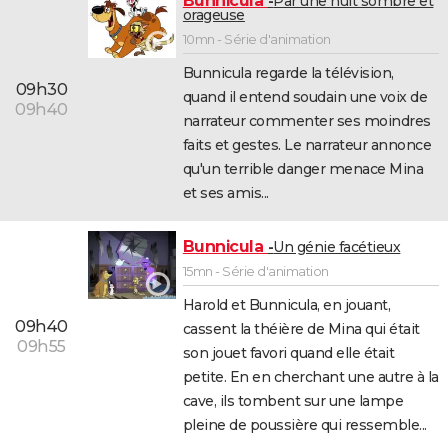
Bunnicula
Par une nuit sombre et
orageuse
10mn - Série d'animation
Bunnicula regarde la télévision,
09h30
quand il entend soudain une voix de
09h40
narrateur commenter ses moindres
faits et gestes. Le narrateur annonce
qu'un terrible danger menace Mina
et ses amis...
Bunnicula
Un génie facétieux
15mn - Série d'animation
Harold et Bunnicula, en jouant,
09h40
cassent la théière de Mina qui était
09h55
son jouet favori quand elle était
petite. En en cherchant une autre à la
cave, ils tombent sur une lampe
pleine de poussière qui ressemble...