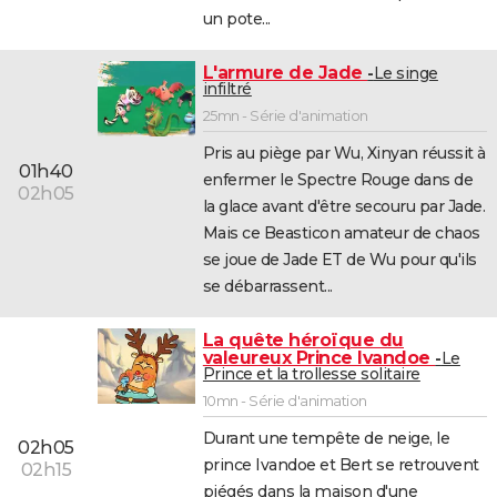
un pote...
L'armure de Jade
Le singe
infiltré
25mn - Série d'animation
Pris au piège par Wu, Xinyan réussit à
01h40
enfermer le Spectre Rouge dans de
02h05
la glace avant d'être secouru par Jade.
Mais ce Beasticon amateur de chaos
se joue de Jade ET de Wu pour qu'ils
se débarrassent...
La quête héroïque du
valeureux Prince Ivandoe
Le
Prince et la trollesse solitaire
10mn - Série d'animation
Durant une tempête de neige, le
02h05
prince Ivandoe et Bert se retrouvent
02h15
piégés dans la maison d'une