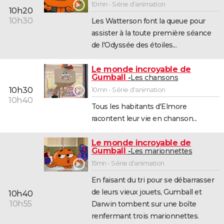
10mn - Série d'animation
10h20
10h30
Les Watterson font la queue pour
assister à la toute première séance
de l'Odyssée des étoiles...
Le monde incroyable de
Gumball
Les chansons
10h30
10mn - Série d'animation
10h40
Tous les habitants d'Elmore
racontent leur vie en chanson...
Le monde incroyable de
Gumball
Les marionnettes
15mn - Série d'animation
En faisant du tri pour se débarrasser
de leurs vieux jouets, Gumball et
10h40
10h55
Darwin tombent sur une boîte
renfermant trois marionnettes.