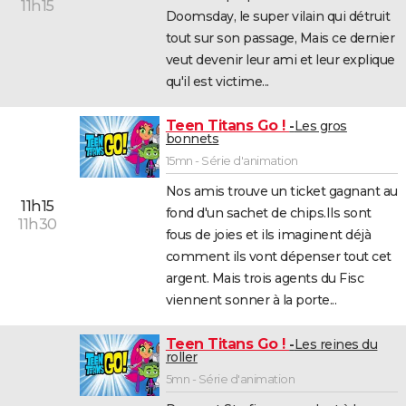
11h15
Doomsday, le super vilain qui détruit
tout sur son passage, Mais ce dernier
veut devenir leur ami et leur explique
qu'il est victime...
Teen Titans Go !
Les gros
bonnets
15mn - Série d'animation
Nos amis trouve un ticket gagnant au
11h15
fond d'un sachet de chips.Ils sont
11h30
fous de joies et ils imaginent déjà
comment ils vont dépenser tout cet
argent. Mais trois agents du Fisc
viennent sonner à la porte...
Teen Titans Go !
Les reines du
roller
5mn - Série d'animation