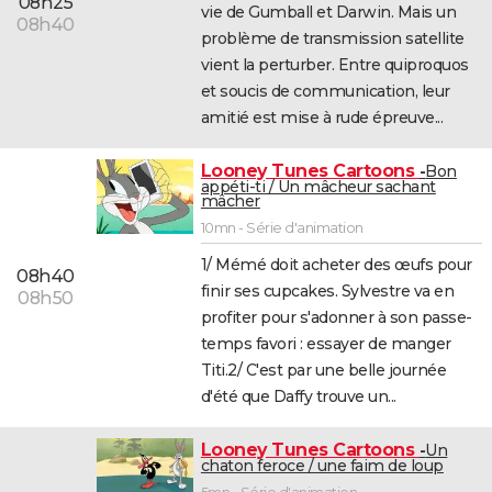
08h25
vie de Gumball et Darwin. Mais un
08h40
problème de transmission satellite
vient la perturber. Entre quiproquos
et soucis de communication, leur
amitié est mise à rude épreuve...
Looney Tunes Cartoons
Bon
appéti-ti / Un mâcheur sachant
mâcher
10mn - Série d'animation
1/ Mémé doit acheter des œufs pour
08h40
finir ses cupcakes. Sylvestre va en
08h50
profiter pour s'adonner à son passe-
temps favori : essayer de manger
Titi.2/ C'est par une belle journée
d'été que Daffy trouve un...
Looney Tunes Cartoons
Un
chaton feroce / une faim de loup