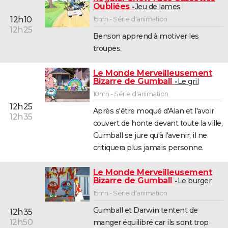
Oubliées
Jeu de lames
12h10
15mn - Série d'animation
12h25
Benson apprend à motiver les
troupes.
Le Monde Merveilleusement
Bizarre de Gumball
Le gril
10mn - Série d'animation
12h25
Après s'être moqué d'Alan et l'avoir
12h35
couvert de honte devant toute la ville,
Gumball se jure qu'à l'avenir, il ne
critiquera plus jamais personne.
Le Monde Merveilleusement
Bizarre de Gumball
Le burger
15mn - Série d'animation
Gumball et Darwin tentent de
12h35
12h50
manger équilibré car ils sont trop