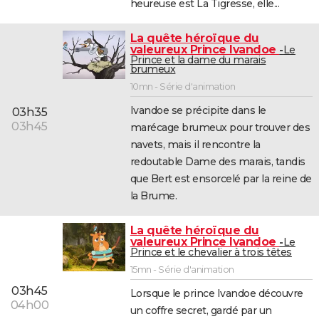
heureuse est La Tigresse, elle...
La quête héroïque du
valeureux Prince Ivandoe
Le
Prince et la dame du marais
brumeux
10mn - Série d'animation
Ivandoe se précipite dans le
03h35
03h45
marécage brumeux pour trouver des
navets, mais il rencontre la
redoutable Dame des marais, tandis
que Bert est ensorcelé par la reine de
la Brume.
La quête héroïque du
valeureux Prince Ivandoe
Le
Prince et le chevalier à trois têtes
15mn - Série d'animation
03h45
Lorsque le prince Ivandoe découvre
04h00
un coffre secret, gardé par un