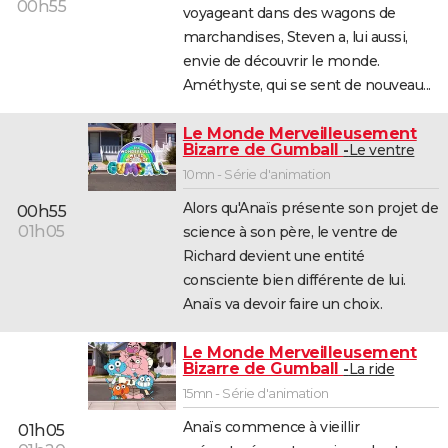
00h55
voyageant dans des wagons de
marchandises, Steven a, lui aussi,
envie de découvrir le monde.
Améthyste, qui se sent de nouveau...
Le Monde Merveilleusement
Bizarre de Gumball
Le ventre
10mn - Série d'animation
Alors qu'Anaïs présente son projet de
00h55
01h05
science à son père, le ventre de
Richard devient une entité
consciente bien différente de lui.
Anaïs va devoir faire un choix.
Le Monde Merveilleusement
Bizarre de Gumball
La ride
15mn - Série d'animation
Anaïs commence à vieillir
01h05