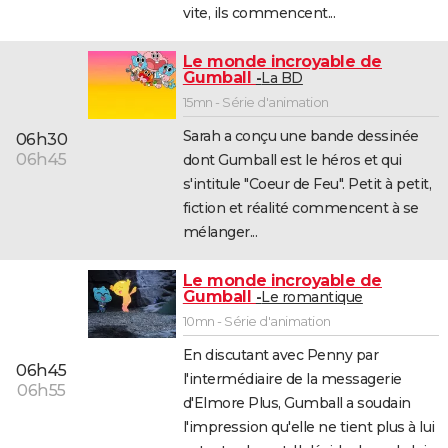
vite, ils commencent...
Le monde incroyable de
Gumball
La BD
15mn - Série d'animation
Sarah a conçu une bande dessinée
06h30
06h45
dont Gumball est le héros et qui
s'intitule "Coeur de Feu". Petit à petit,
fiction et réalité commencent à se
mélanger...
Le monde incroyable de
Gumball
Le romantique
10mn - Série d'animation
En discutant avec Penny par
06h45
l'intermédiaire de la messagerie
06h55
d'Elmore Plus, Gumball a soudain
l'impression qu'elle ne tient plus à lui