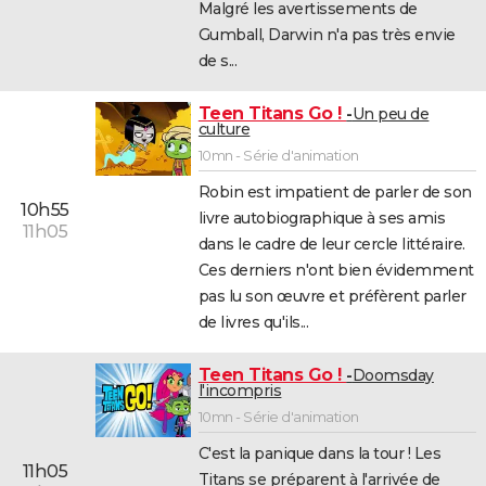
Malgré les avertissements de
Gumball, Darwin n'a pas très envie
de s...
Teen Titans Go !
Un peu de
culture
10mn - Série d'animation
Robin est impatient de parler de son
10h55
livre autobiographique à ses amis
11h05
dans le cadre de leur cercle littéraire.
Ces derniers n'ont bien évidemment
pas lu son œuvre et préfèrent parler
de livres qu'ils...
Teen Titans Go !
Doomsday
l'incompris
10mn - Série d'animation
C'est la panique dans la tour ! Les
11h05
Titans se préparent à l'arrivée de