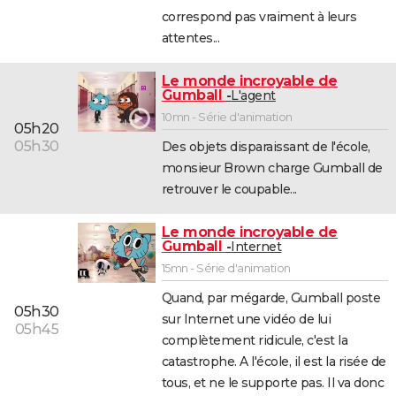
correspond pas vraiment à leurs
attentes...
Le monde incroyable de
Gumball
L'agent
10mn - Série d'animation
05h20
05h30
Des objets disparaissant de l'école,
monsieur Brown charge Gumball de
retrouver le coupable...
Le monde incroyable de
Gumball
Internet
15mn - Série d'animation
Quand, par mégarde, Gumball poste
05h30
sur Internet une vidéo de lui
05h45
complètement ridicule, c'est la
catastrophe. A l'école, il est la risée de
tous, et ne le supporte pas. Il va donc