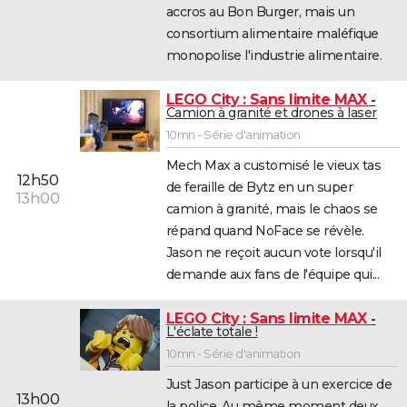
accros au Bon Burger, mais un
consortium alimentaire maléfique
monopolise l'industrie alimentaire.
LEGO City : Sans limite MAX
Camion à granité et drones à laser
10mn - Série d'animation
Mech Max a customisé le vieux tas
12h50
de feraille de Bytz en un super
13h00
camion à granité, mais le chaos se
répand quand NoFace se révèle.
Jason ne reçoit aucun vote lorsqu'il
demande aux fans de l'équipe qui...
LEGO City : Sans limite MAX
L'éclate totale !
10mn - Série d'animation
Just Jason participe à un exercice de
13h00
la police. Au même moment deux