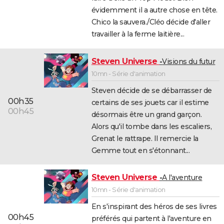
évidemment il a autre chose en tête.
City break
Voyage de noces
Climat
Destinations
Voyage nature
Forum
+
PHOTO
Chico la sauvera./Cléo décide d'aller
GUIDES D'ACHAT
travailler à la ferme laitière...
BONS PLANS
Steven Universe
Visions du futur
CARTE DE VOEUX
10mn - Série d'animation
Steven décide de se débarrasser de
Carte Bonne année
Carte Pâques
Carte de Noël
Carte Saint-Valentin
Carte d'anniversaire
DICTIONNAIRE
00h35
certains de ses jouets car il estime
00h45
Biographies
Expressions
Dictionnaire
Citations
Proverbes
PROGRAMME TV
désormais être un grand garçon.
Alors qu'il tombe dans les escaliers,
COPAINS D'AVANT
Grenat le rattrape. Il remercie la
Gemme tout en s'étonnant...
Se connecter
Collèges
Universités
Service militaire
S'inscrire
Lycées
Primaires
Entreprises
Avis de recherche
AVIS DE DÉCÈS
FORUM
Steven Universe
A l'aventure
10mn - Série d'animation
Lifestyle
Sport
Television
Cinema
Bricolage
Culture
Auto
Voyage
En s'inspirant des héros de ses livres
00h45
préférés qui partent à l'aventure en