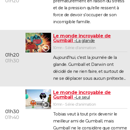
01h20
prématurément en raison du stress
et de la pression qu'elle ressent à
force de devoir s'occuper de son
incorrigible famille.
Le monde incroyable de
Gumball
La glande
10mn - Série d'animation
01h20
Aujourd'hui, c'est la journée de la
01h30
glande. Gumball et Darwin ont
décidé de ne rien faire, et surtout de
ne se déplacer sous aucun prétexte...
Le monde incroyable de
Gumball
Le seul
10mn - Série d'animation
01h30
Tobias veut à tout prix devenir le
01h40
meilleur ami de Gumball, mais
Gumball ne le considère que comme