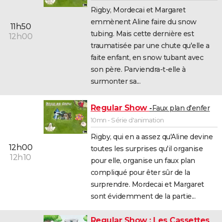
Rigby, Mordecai et Margaret
emmènent Aline faire du snow
11h50
tubing. Mais cette dernière est
12h00
traumatisée par une chute qu'elle a
faite enfant, en snow tubant avec
son père. Parviendra-t-elle à
surmonter sa...
Regular Show
Faux plan d'enfer
10mn - Série d'animation
Rigby, qui en a assez qu'Aline devine
12h00
toutes les surprises qu'il organise
12h10
pour elle, organise un faux plan
compliqué pour êter sûr de la
surprendre. Mordecai et Margaret
sont évidemment de la partie...
Regular Show : Les Cassettes