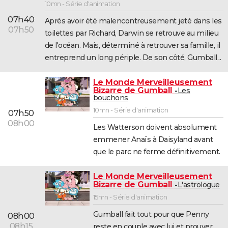
10mn - Série d'animation
07h40
Après avoir été malencontreusement jeté dans les
07h50
toilettes par Richard, Darwin se retrouve au milieu
de l'océan. Mais, déterminé à retrouver sa famille, il
entreprend un long périple. De son côté, Gumball...
Le Monde Merveilleusement
Bizarre de Gumball
Les
bouchons
10mn - Série d'animation
07h50
08h00
Les Watterson doivent absolument
emmener Anaïs à Daisyland avant
que le parc ne ferme définitivement.
Le Monde Merveilleusement
Bizarre de Gumball
L'astrologue
15mn - Série d'animation
Gumball fait tout pour que Penny
08h00
08h15
reste en couple avec lui et prouver