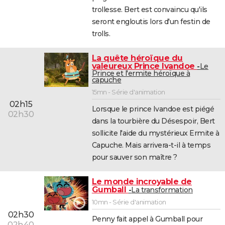
trollesse. Bert est convaincu qu'ils
seront engloutis lors d'un festin de
trolls.
La quête héroïque du
valeureux Prince Ivandoe
Le
Prince et l'ermite héroïque à
capuche
15mn - Série d'animation
02h15
Lorsque le prince Ivandoe est piégé
02h30
dans la tourbière du Désespoir, Bert
sollicite l'aide du mystérieux Ermite à
Capuche. Mais arrivera-t-il à temps
pour sauver son maître ?
Le monde incroyable de
Gumball
La transformation
10mn - Série d'animation
02h30
Penny fait appel à Gumball pour
02h40