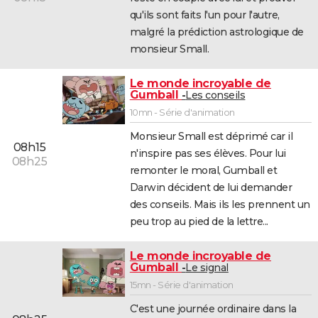
qu'ils sont faits l'un pour l'autre,
malgré la prédiction astrologique de
monsieur Small.
Le monde incroyable de
Gumball
Les conseils
10mn - Série d'animation
Monsieur Small est déprimé car il
08h15
n'inspire pas ses élèves. Pour lui
08h25
remonter le moral, Gumball et
Darwin décident de lui demander
des conseils. Mais ils les prennent un
peu trop au pied de la lettre...
Le monde incroyable de
Gumball
Le signal
15mn - Série d'animation
C'est une journée ordinaire dans la