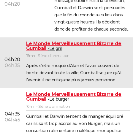
message subliminal à la télévision,
04h20
Gumball et Darwin sont persuadés
que la fin du monde aura lieu dans
vingt-quatre heures. Ils décident
donc de profiter de chaque seconde...
Le Monde Merveilleusement Bizarre de
Gumball
Le gril
15mn - Série d'animation
04h20
04h35
Après s'être moqué d'Alan et l'avoir couvert de
honte devant toute la ville, Gumball se jure qu'à
l'avenir, il ne critiquera plus jamais personne.
Le Monde Merveilleusement Bizarre de
Gumball
Le burger
10mn - Série d'animation
04h35
Gumball et Darwin tentent de manger équilibré
04h45
car ils sont trop accros au Bon Burger, mais un
consortium alimentaire maléfique monopolise