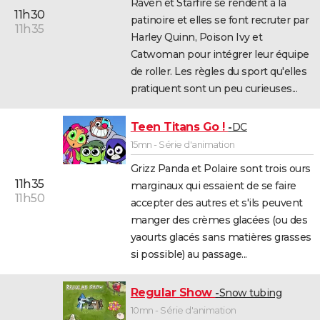
Raven et Starfire se rendent à la
11h30
patinoire et elles se font recruter par
11h35
Harley Quinn, Poison Ivy et
Catwoman pour intégrer leur équipe
de roller. Les règles du sport qu'elles
pratiquent sont un peu curieuses...
Teen Titans Go !
DC
15mn - Série d'animation
Grizz Panda et Polaire sont trois ours
11h35
marginaux qui essaient de se faire
11h50
accepter des autres et s'ils peuvent
manger des crèmes glacées (ou des
yaourts glacés sans matières grasses
si possible) au passage...
Regular Show
Snow tubing
10mn - Série d'animation