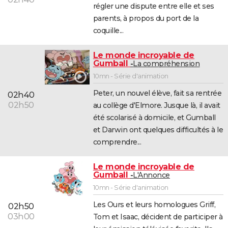
régler une dispute entre elle et ses
parents, à propos du port de la
coquille...
Le monde incroyable de
Gumball
La compréhension
10mn - Série d'animation
Peter, un nouvel élève, fait sa rentrée
02h40
02h50
au collège d'Elmore. Jusque là, il avait
été scolarisé à domicile, et Gumball
et Darwin ont quelques difficultés à le
comprendre...
Le monde incroyable de
Gumball
L'Annonce
10mn - Série d'animation
Les Ours et leurs homologues Griff,
02h50
03h00
Tom et Isaac, décident de participer à