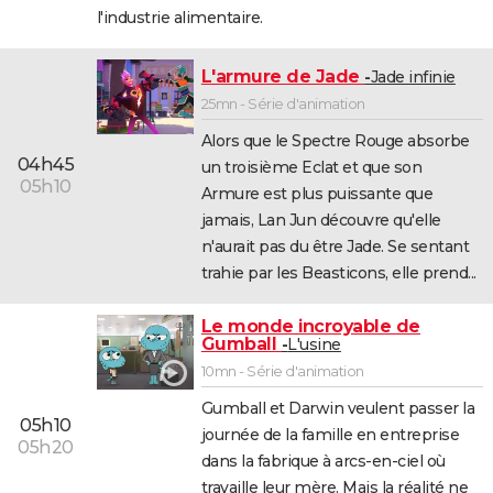
l'industrie alimentaire.
L'armure de Jade
Jade infinie
25mn - Série d'animation
Alors que le Spectre Rouge absorbe
04h45
un troisième Eclat et que son
05h10
Armure est plus puissante que
jamais, Lan Jun découvre qu'elle
n'aurait pas du être Jade. Se sentant
trahie par les Beasticons, elle prend...
Le monde incroyable de
Gumball
L'usine
10mn - Série d'animation
Gumball et Darwin veulent passer la
05h10
journée de la famille en entreprise
05h20
dans la fabrique à arcs-en-ciel où
travaille leur mère. Mais la réalité ne