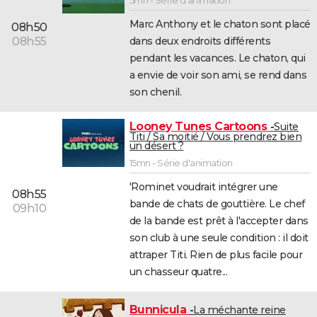
5mn - Série d'animation
Marc Anthony et le chaton sont placé
08h50
dans deux endroits différents
08h55
pendant les vacances. Le chaton, qui
a envie de voir son ami, se rend dans
son chenil.
Looney Tunes Cartoons
Suite
Titi / Sa moitié / Vous prendrez bien
un désert ?
15mn - Série d'animation
'Rominet voudrait intégrer une
08h55
bande de chats de gouttière. Le chef
09h10
de la bande est prêt à l'accepter dans
son club à une seule condition : il doit
attraper Titi. Rien de plus facile pour
un chasseur quatre...
Bunnicula
La méchante reine