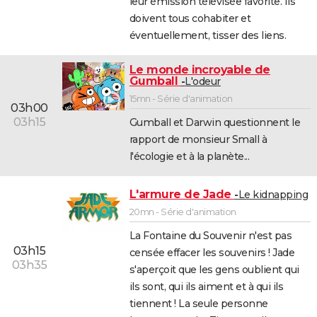
leur émission télévisée favorite. Ils
doivent tous cohabiter et
éventuellement, tisser des liens.
Le monde incroyable de
Gumball
L'odeur
15mn - Série d'animation
03h00
03h15
Gumball et Darwin questionnent le
rapport de monsieur Small à
l'écologie et à la planète...
L'armure de Jade
Le kidnapping
20mn - Série d'animation
La Fontaine du Souvenir n'est pas
03h15
censée effacer les souvenirs ! Jade
03h35
s'aperçoit que les gens oublient qui
ils sont, qui ils aiment et à qui ils
tiennent ! La seule personne