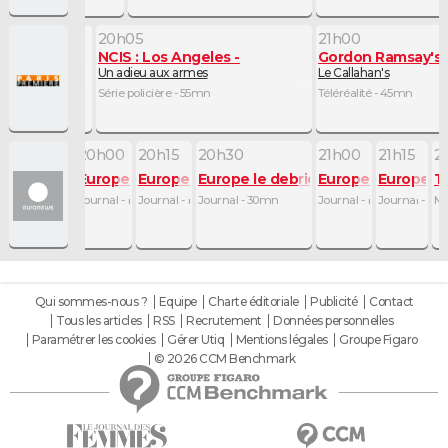
20h05
21h00
Angeles
NCIS : Los Angeles
Gordon Ramsay's 
r à Los Angeles
Un adieu aux armes
Le Callahan's
 - 45mn
Série policière - 55mn
Téléréalité - 45mn
0
20h00
20h15
20h30
21h00
21h15
2
rief
e le debrief
Europe le debrief
Europe le debrief
Europe le debrief
Europe le debrief
Europe le
T
 - 30mn
Journal - 15mn
Journal - 15mn
Journal - 30mn
Journal - 15mn
Journal - 14
Ma
Qui sommes-nous ?
Equipe
Charte éditoriale
Publicité
Contact
Tous les articles
RSS
Recrutement
Données personnelles
Paramétrer les cookies
Gérer Utiq
Mentions légales
Groupe Figaro
© 2026 CCM Benchmark