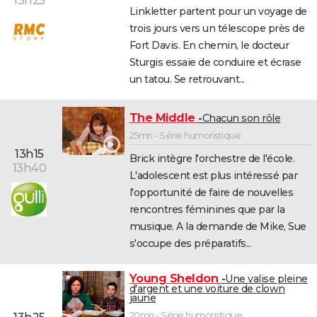
13h25
Linkletter partent pour un voyage de
trois jours vers un télescope près de
Fort Davis. En chemin, le docteur
Sturgis essaie de conduire et écrase
un tatou. Se retrouvant...
The Middle
Chacun son rôle
25mn - Série humoristique
13h15
Brick intègre l'orchestre de l'école.
13h40
L'adolescent est plus intéressé par
l'opportunité de faire de nouvelles
rencontres féminines que par la
musique. A la demande de Mike, Sue
s'occupe des préparatifs...
Young Sheldon
Une valise pleine
d'argent et une voiture de clown
jaune
20mn - Série humoristique