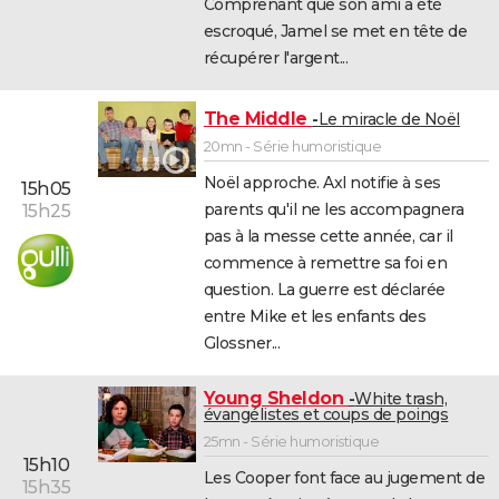
Comprenant que son ami a été
escroqué, Jamel se met en tête de
récupérer l'argent...
The Middle
Le miracle de Noël
20mn - Série humoristique
Noël approche. Axl notifie à ses
15h05
parents qu'il ne les accompagnera
15h25
pas à la messe cette année, car il
commence à remettre sa foi en
question. La guerre est déclarée
entre Mike et les enfants des
Glossner...
Young Sheldon
White trash,
évangélistes et coups de poings
25mn - Série humoristique
15h10
Les Cooper font face au jugement de
15h35