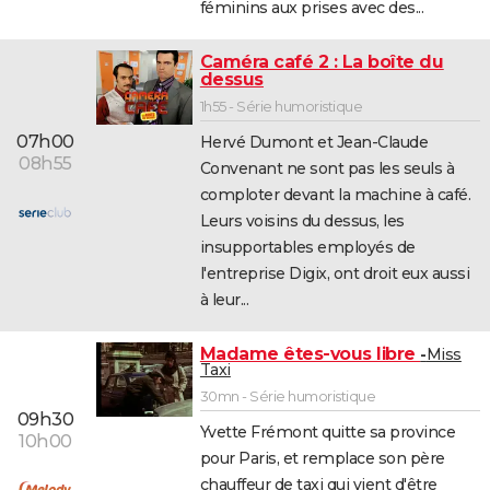
féminins aux prises avec des...
Caméra café 2 : La boîte du
dessus
1h55 - Série humoristique
07h00
Hervé Dumont et Jean-Claude
08h55
Convenant ne sont pas les seuls à
comploter devant la machine à café.
Leurs voisins du dessus, les
insupportables employés de
l'entreprise Digix, ont droit eux aussi
à leur...
Madame êtes-vous libre
Miss
Taxi
30mn - Série humoristique
09h30
Yvette Frémont quitte sa province
10h00
pour Paris, et remplace son père
chauffeur de taxi qui vient d'être