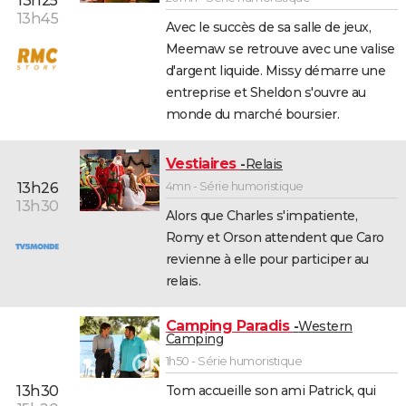
13h25
13h45
Avec le succès de sa salle de jeux,
Meemaw se retrouve avec une valise
d'argent liquide. Missy démarre une
entreprise et Sheldon s'ouvre au
monde du marché boursier.
Vestiaires
Relais
4mn - Série humoristique
13h26
13h30
Alors que Charles s'impatiente,
Romy et Orson attendent que Caro
revienne à elle pour participer au
relais.
Camping Paradis
Western
Camping
1h50 - Série humoristique
13h30
Tom accueille son ami Patrick, qui