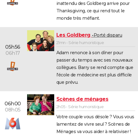
inattendu des Goldberg arrive pour
Thanksgiving, ce qui rend tout le
monde très méfiant.
Les Goldberg
Porté disparu
21mn - Série humoristique
05h56
Adam renonce à son dîner pour
06h17
passer du temps avec ses nouveaux
collègues. Barry se rend compte que
l'école de médecine est plus difficile
que prévu.
Scènes de ménages
06h00
2h05 - Série humoristique
08h05
Votre couple vous désole ? Vous vous
lamentez de vivre seul ? Scènes de
Ménages va vous aider à relativiser !