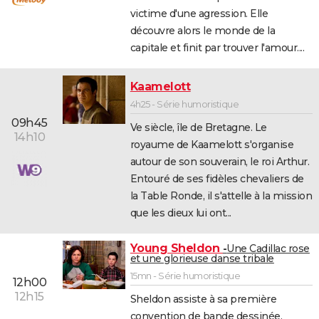
victime d'une agression. Elle
découvre alors le monde de la
capitale et finit par trouver l'amour....
Kaamelott
4h25 - Série humoristique
09h45
Ve siècle, île de Bretagne. Le
14h10
royaume de Kaamelott s'organise
autour de son souverain, le roi Arthur.
Entouré de ses fidèles chevaliers de
la Table Ronde, il s'attelle à la mission
que les dieux lui ont...
Young Sheldon
Une Cadillac rose
et une glorieuse danse tribale
15mn - Série humoristique
12h00
12h15
Sheldon assiste à sa première
convention de bande dessinée,