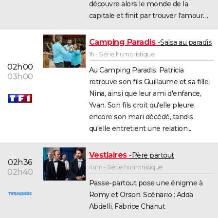
découvre alors le monde de la
capitale et finit par trouver l'amour....
Camping Paradis
Salsa au paradis
1h - Série humoristique
02h00
Au Camping Paradis, Patricia
03h00
retrouve son fils Guillaume et sa fille
Nina, ainsi que leur ami d'enfance,
Yvan. Son fils croit qu'elle pleure
encore son mari décédé, tandis
qu'elle entretient une relation...
Vestiaires
Père partout
02h36
4mn - Série humoristique
02h40
Passe-partout pose une énigme à
Romy et Orson. Scénario : Adda
Abdelli, Fabrice Chanut