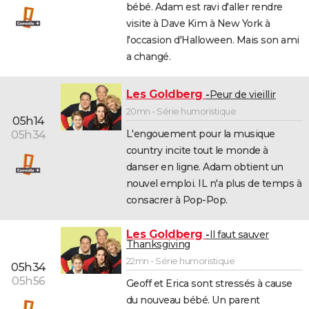
bébé. Adam est ravi d'aller rendre
visite à Dave Kim à New York à
l'occasion d'Halloween. Mais son ami
a changé.
Les Goldberg
Peur de vieillir
20mn - Série humoristique
05h14
L'engouement pour la musique
05h34
country incite tout le monde à
danser en ligne. Adam obtient un
nouvel emploi. IL n'a plus de temps à
consacrer à Pop-Pop.
Les Goldberg
Il faut sauver
Thanksgiving
22mn - Série humoristique
05h34
05h56
Geoff et Erica sont stressés à cause
du nouveau bébé. Un parent