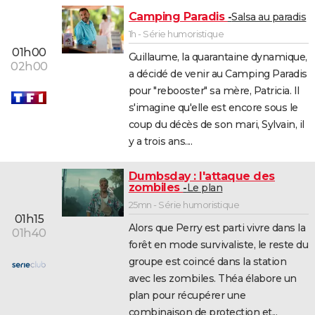
Camping Paradis
Salsa au paradis
1h - Série humoristique
01h00
Guillaume, la quarantaine dynamique,
02h00
a décidé de venir au Camping Paradis
pour "rebooster" sa mère, Patricia. Il
s'imagine qu'elle est encore sous le
coup du décès de son mari, Sylvain, il
y a trois ans....
Dumbsday : l'attaque des
zombiles
Le plan
25mn - Série humoristique
01h15
Alors que Perry est parti vivre dans la
01h40
forêt en mode survivaliste, le reste du
groupe est coincé dans la station
avec les zombiles. Théa élabore un
plan pour récupérer une
combinaison de protection et...