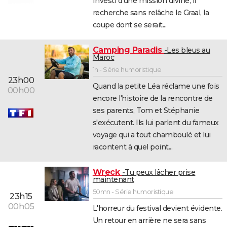
Investi d'une mission divine, il
City break
Voyage de noces
Climat
Destinations
Voyage nature
Forum
+
recherche sans relâche le Graal, la
PHOTO
coupe dont se serait...
GUIDES D'ACHAT
Camping Paradis
Les bleus au
BONS PLANS
Maroc
1h - Série humoristique
CARTE DE VOEUX
23h00
Quand la petite Léa réclame une fois
00h00
Carte Bonne année
Carte Pâques
Carte de Noël
Carte Saint-Valentin
Carte d'anniversaire
DICTIONNAIRE
encore l'histoire de la rencontre de
ses parents, Tom et Stéphanie
Biographies
Expressions
Dictionnaire
Citations
Proverbes
PROGRAMME TV
s'exécutent. Ils lui parlent du fameux
voyage qui a tout chamboulé et lui
COPAINS D'AVANT
racontent à quel point...
Se connecter
Collèges
Universités
Service militaire
S'inscrire
Lycées
Primaires
Entreprises
Avis de recherche
AVIS DE DÉCÈS
Wreck
Tu peux lâcher prise
FORUM
maintenant
50mn - Série humoristique
Lifestyle
Sport
Television
Cinema
Bricolage
Culture
Auto
Voyage
23h15
00h05
L'horreur du festival devient évidente.
Un retour en arrière ne sera sans