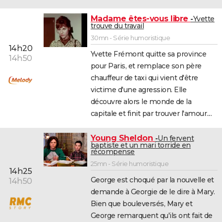
Madame êtes-vous libre
Yvette
trouve du travail
30mn - Série humoristique
14h20
Yvette Frémont quitte sa province
14h50
pour Paris, et remplace son père
chauffeur de taxi qui vient d'être
victime d'une agression. Elle
découvre alors le monde de la
capitale et finit par trouver l'amour....
Young Sheldon
Un fervent
baptiste et un mari torride en
récompense
25mn - Série humoristique
14h25
George est choqué par la nouvelle et
14h50
demande à Georgie de le dire à Mary.
Bien que bouleversés, Mary et
George remarquent qu'ils ont fait de