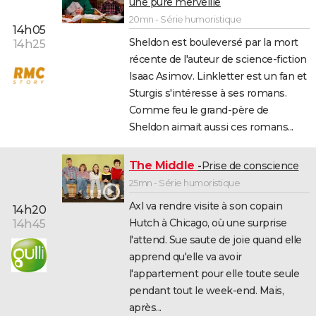
une pure merveille
20mn - Série humoristique
14h05
Sheldon est bouleversé par la mort
14h25
récente de l'auteur de science-fiction
Isaac Asimov. Linkletter est un fan et
Sturgis s'intéresse à ses romans.
Comme feu le grand-père de
Sheldon aimait aussi ces romans...
The Middle
Prise de conscience
25mn - Série humoristique
Axl va rendre visite à son copain
14h20
Hutch à Chicago, où une surprise
14h45
l'attend. Sue saute de joie quand elle
apprend qu'elle va avoir
l'appartement pour elle toute seule
pendant tout le week-end. Mais,
après...