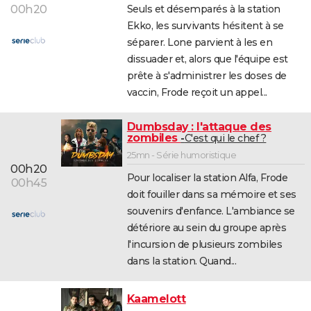
00h20
Seuls et désemparés à la station
Ekko, les survivants hésitent à se
séparer. Lone parvient à les en
dissuader et, alors que l'équipe est
prête à s'administrer les doses de
vaccin, Frode reçoit un appel...
Dumbsday : l'attaque des
zombiles
C'est qui le chef ?
25mn - Série humoristique
00h20
Pour localiser la station Alfa, Frode
00h45
doit fouiller dans sa mémoire et ses
souvenirs d'enfance. L'ambiance se
détériore au sein du groupe après
l'incursion de plusieurs zombiles
dans la station. Quand...
Kaamelott