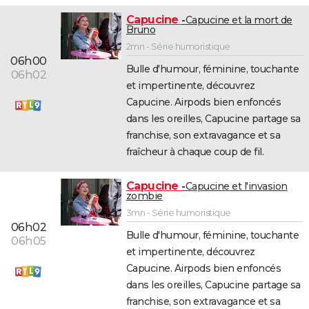
Capucine
Capucine et la mort de
Bruno
2mn - Série humoristique
06h00
Bulle d'humour, féminine, touchante
06h02
et impertinente, découvrez
Capucine. Airpods bien enfoncés
dans les oreilles, Capucine partage sa
franchise, son extravagance et sa
fraîcheur à chaque coup de fil.
Capucine
Capucine et l'invasion
zombie
3mn - Série humoristique
06h02
Bulle d'humour, féminine, touchante
06h05
et impertinente, découvrez
Capucine. Airpods bien enfoncés
dans les oreilles, Capucine partage sa
franchise, son extravagance et sa