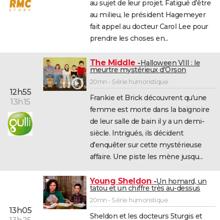
au sujet de leur projet. Fatigué d'être
au milieu, le président Hagemeyer
fait appel au docteur Carol Lee pour
prendre les choses en...
The Middle
Halloween VIII : le
meurtre mystérieux d'Orson
20mn - Série humoristique
12h55
Frankie et Brick découvrent qu'une
13h15
femme est morte dans la baignoire
de leur salle de bain il y a un demi-
siècle. Intrigués, ils décident
d'enquêter sur cette mystérieuse
affaire. Une piste les mène jusqu...
Young Sheldon
Un homard, un
tatou et un chiffre très au-dessus
20mn - Série humoristique
13h05
Sheldon et les docteurs Sturgis et