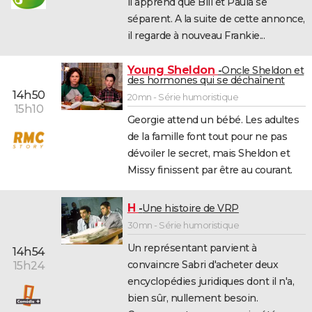
il apprend que Bill et Paula se
séparent. A la suite de cette annonce,
il regarde à nouveau Frankie...
Young Sheldon
Oncle Sheldon et
des hormones qui se déchaînent
14h50
20mn - Série humoristique
15h10
Georgie attend un bébé. Les adultes
de la famille font tout pour ne pas
dévoiler le secret, mais Sheldon et
Missy finissent par être au courant.
H
Une histoire de VRP
30mn - Série humoristique
Un représentant parvient à
14h54
convaincre Sabri d'acheter deux
15h24
encyclopédies juridiques dont il n'a,
bien sûr, nullement besoin.