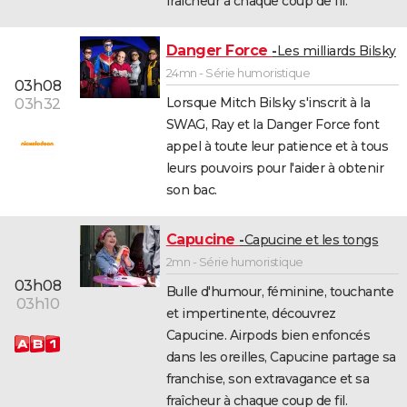
fraîcheur à chaque coup de fil.
Danger Force
Les milliards Bilsky
24mn - Série humoristique
03h08
Lorsque Mitch Bilsky s'inscrit à la
03h32
SWAG, Ray et la Danger Force font
appel à toute leur patience et à tous
leurs pouvoirs pour l'aider à obtenir
son bac.
Capucine
Capucine et les tongs
2mn - Série humoristique
03h08
Bulle d'humour, féminine, touchante
03h10
et impertinente, découvrez
Capucine. Airpods bien enfoncés
dans les oreilles, Capucine partage sa
franchise, son extravagance et sa
fraîcheur à chaque coup de fil.