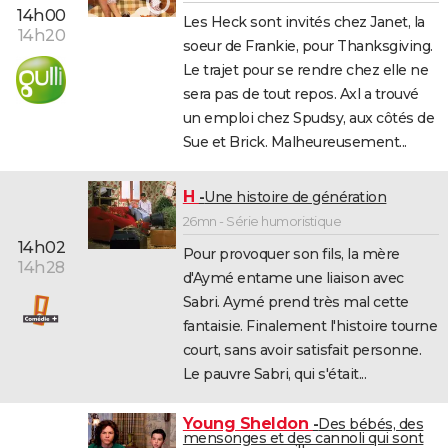
14h00
Les Heck sont invités chez Janet, la
14h20
soeur de Frankie, pour Thanksgiving.
Le trajet pour se rendre chez elle ne
sera pas de tout repos. Axl a trouvé
un emploi chez Spudsy, aux côtés de
Sue et Brick. Malheureusement...
H
Une histoire de génération
26mn - Série humoristique
14h02
Pour provoquer son fils, la mère
14h28
d'Aymé entame une liaison avec
Sabri. Aymé prend très mal cette
fantaisie. Finalement l'histoire tourne
court, sans avoir satisfait personne.
Le pauvre Sabri, qui s'était...
Young Sheldon
Des bébés, des
mensonges et des cannoli qui sont