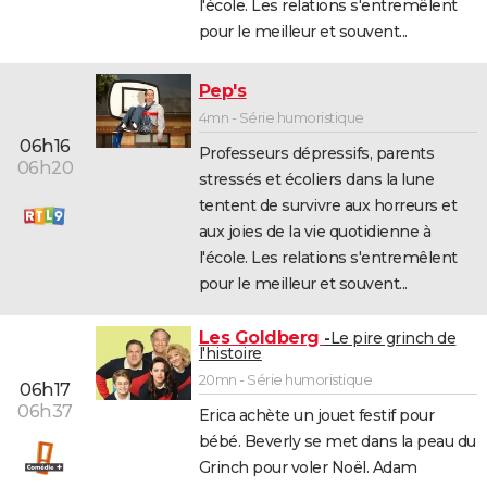
l'école. Les relations s'entremêlent
pour le meilleur et souvent...
Pep's
4mn - Série humoristique
06h16
Professeurs dépressifs, parents
06h20
stressés et écoliers dans la lune
tentent de survivre aux horreurs et
aux joies de la vie quotidienne à
l'école. Les relations s'entremêlent
pour le meilleur et souvent...
Les Goldberg
Le pire grinch de
l'histoire
20mn - Série humoristique
06h17
06h37
Erica achète un jouet festif pour
bébé. Beverly se met dans la peau du
Grinch pour voler Noël. Adam