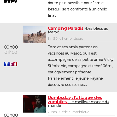
doute plus possible pour Jamie
lorsqu'il sera confronté à un choix
final.
Camping Paradis
Les bleus au
Maroc
1h - Série humoristique
00h00
Tom et ses amis partent en
01h00
vacances au Maroc, où il est
accompagné de sa petite amie Vicky.
Stéphanie, compagne du chef Rémi,
est également présente.
Parallèlement, le jeune Rayane
découvre ses racines...
Dumbsday : l'attaque des
zombiles
Le meilleur monde du
monde
20mn - Série humoristique
00h00