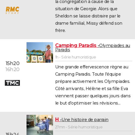
la congrégation à cause de la
situation de Georgie. Alors que
Sheldon se laisse distraire par le
drame familial, Missy défend son
frère.
Camping Paradis
Olympiades au
Paradis
1h - Série humoristique
15h20
Une grande effervescence règne au
16h20
Camping Paradis. Toute l'équipe
prépare activement les Olympiades.
Côté arrivants, Hélène et sa fille Eva
viennent passer quelques jours dans
le but d'optimiser les révisions...
H
Une histoire de parrain
27mn - Série humoristique
15h24