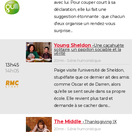
avec lui. Pour couper court à sa
déclaration, elle lui fait une
suggestion étonnante : que chacun
d'eux organise un rendez-vous
surprise...
Young Sheldon
Une cacahuète
solitaire, un papillon sociable et la
vérité
20mn - Série humoristique
13h45
Paige visite l'université de Sheldon,
14h05
stupéfaite que ce dernier ait des amis
comme Oscar et de Darren, alors
qu'elle se sent seule dans sa propre
école. Elle revient plus tard et
demande à se cacher dans...
The Middle
Thanksgiving IX
20mn - Série humoristique