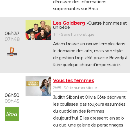
découvre des informations
surprenantes sur Brea.
Les Goldberg
Quatre hommes et
un bébé
06h37
1h11 - Série humoristique
07h48
Adam trouve un nouvel emploi dans
le domaine des arts, mais son style
de gestion trop zélé pousse Beverly à
faire quelque chose d'impensable.
Vous les femmes
2h55 - Série humoristique
06h50
Judith Siboni et Olivia Côte décrivent
09h45
les coulisses, pas toujours assumées,
du quotidien des femmes
d'aujourd'hui. Elles dressent, en solo
ou duo, une galerie de personnages