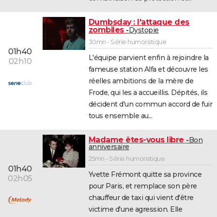
Dumbsday : l'attaque des
zombiles
Dystopie
30mn - Série humoristique
01h40
L'équipe parvient enfin à rejoindre la
02h10
fameuse station Alfa et découvre les
réelles ambitions de la mère de
Frode, qui les a accueillis. Dépités, ils
décident d'un commun accord de fuir
tous ensemble au...
Madame êtes-vous libre
Bon
anniversaire
25mn - Série humoristique
01h40
Yvette Frémont quitte sa province
02h05
pour Paris, et remplace son père
chauffeur de taxi qui vient d'être
victime d'une agression. Elle