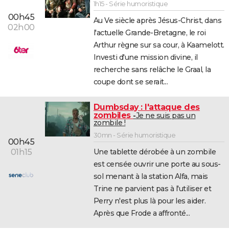
1h15 - Série humoristique
00h45
Au Ve siècle après Jésus-Christ, dans
02h00
l'actuelle Grande-Bretagne, le roi
Arthur règne sur sa cour, à Kaamelott.
Investi d'une mission divine, il
recherche sans relâche le Graal, la
coupe dont se serait...
Dumbsday : l'attaque des
zombiles
Je ne suis pas un
zombile !
30mn - Série humoristique
00h45
01h15
Une tablette dérobée à un zombile
est censée ouvrir une porte au sous-
sol menant à la station Alfa, mais
Trine ne parvient pas à l'utiliser et
Perry n'est plus là pour les aider.
Après que Frode a affronté...