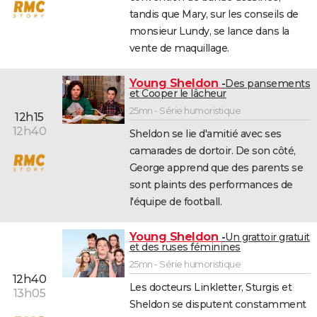
tandis que Mary, sur les conseils de
monsieur Lundy, se lance dans la
vente de maquillage.
Young Sheldon
Des pansements
et Cooper le lâcheur
25mn - Série humoristique
12h15
12h40
Sheldon se lie d'amitié avec ses
camarades de dortoir. De son côté,
George apprend que des parents se
sont plaints des performances de
l'équipe de football.
Young Sheldon
Un grattoir gratuit
et des ruses féminines
25mn - Série humoristique
12h40
Les docteurs Linkletter, Sturgis et
13h05
Sheldon se disputent constamment