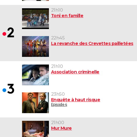
21h10
Toni en famille
22h45
La revanche des Crevettes pailletées
21h10
Association criminelle
23h50
Enquête à haut risque
Episode 4
21h00
Mur Mure