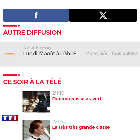
AUTRE DIFFUSION
Nickelodéon
Mono 16/9 | Tous publics
lundi 17 août à 03h08
CE SOIR À LA TÉLÉ
21h10
Ducobu passe au vert
22h40
La très très grande classe