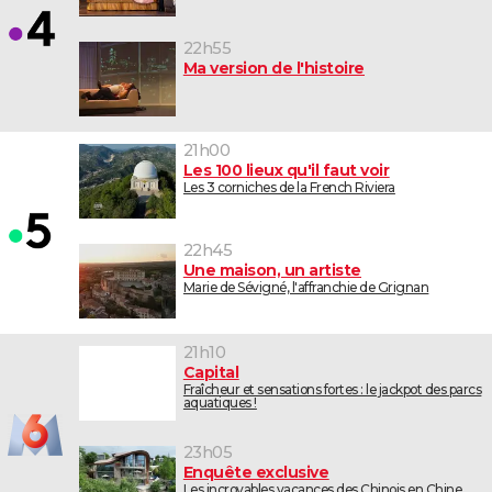
22h55
Ma version de l'histoire
21h00
Les 100 lieux qu'il faut voir
Les 3 corniches de la French Riviera
22h45
Une maison, un artiste
Marie de Sévigné, l'affranchie de Grignan
21h10
Capital
Fraîcheur et sensations fortes : le jackpot des parcs
aquatiques !
23h05
Enquête exclusive
Les incroyables vacances des Chinois en Chine