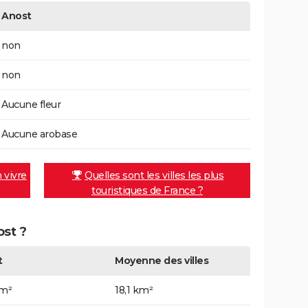
Anost
non
non
Aucune fleur
Aucune arobase
n vivre
Quelles sont les villes les plus
touristiques de France ?
ost ?
t
Moyenne des villes
km²
18,1 km²