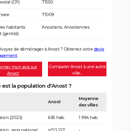
ostal (CP)
71550
Insee
71009
es habitants
Anostiens, Anostiennes
 (gentilé)
évoyez de déménager à Anost ? Obtenez votre
devis
agement
.
Comparer Anost à une autre
nner mon avis sur
ville...
Anost
 est la population d'Anost ?
Moyenne
Anost
des villes
tion (2023)
695 hab.
1 994 hab.
tion : rang national
n°13 137
-