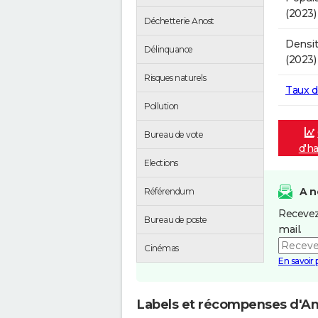
(2023)
Déchetterie Anost
Densit
Délinquance
(2023)
Risques naturels
Taux 
Pollution
Bureau de vote
d'ha
Elections
A n
Référendum
Recevez
Bureau de poste
mail.
Cinémas
En savoir 
Labels et récompenses d'An