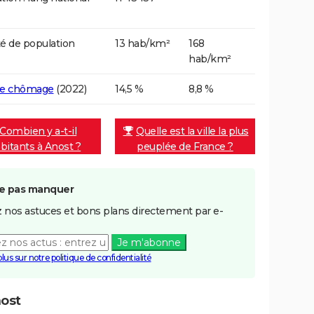
é de population
13 hab/km²
168
hab/km²
de chômage
(2022)
14,5 %
8,8 %
Combien y a-t-il
Quelle est la ville la plus
bitants à Anost ?
peuplée de France ?
e pas manquer
 nos astuces et bons plans directement par e-
Je m'abonne
plus sur notre politique de confidentialité
ost