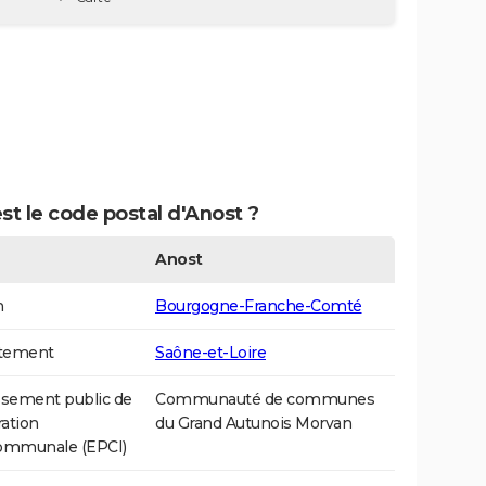
st le code postal d'Anost ?
Anost
n
Bourgogne-Franche-Comté
tement
Saône-et-Loire
ssement public de
Communauté de communes
ation
du Grand Autunois Morvan
communale (EPCI)