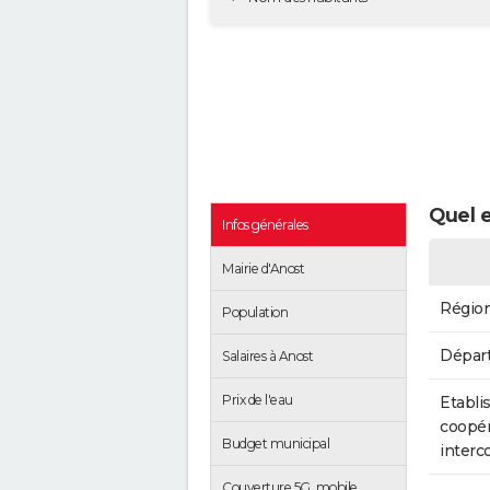
Quel e
Infos générales
Mairie d'Anost
Régio
Population
Dépar
Salaires à Anost
Prix de l'eau
Etabli
coopér
Budget municipal
inter
Couverture 5G, mobile