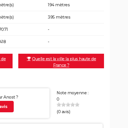
ètre(s)
194 mètres
ètre(s)
395 mètres
7071
-
418
-
e de
Quelle est la ville la plus haute de
France ?
Note moyenne :
ur Anost ?
0
vis
(
0
avis)