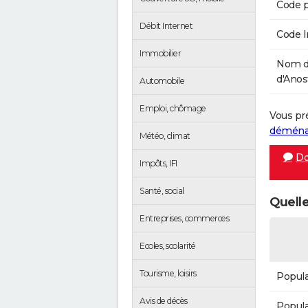
Code p
Débit Internet
Code 
Immobilier
Nom d
d'Anost
Automobile
Emploi, chômage
Vous pr
démén
Météo, climat
Do
Impôts, IFI
Santé, social
Quelle
Entreprises, commerces
Ecoles, scolarité
Tourisme, loisirs
Popula
Avis de décès
Popula