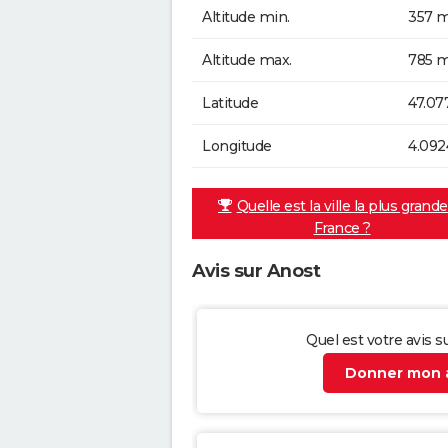
Altitude min.
357 m
Altitude max.
785 m
Latitude
47.07
Longitude
4.092
Quelle est la ville la plus grand
France ?
Avis sur Anost
Quel est votre avis s
Donner mon a