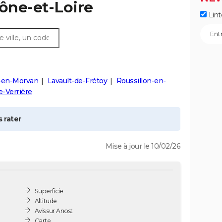
aône-et-Loire
Lint
-en-Morvan
Lavault-de-Frétoy
Roussillon-en-
e-Verrière
 rater
Mise à jour le 10/02/26
Superficie
Altitude
Avis sur Anost
Carte