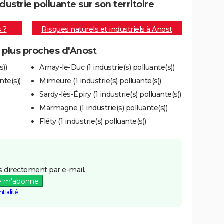
strie polluante sur son territoire
s ?
Risques naturels et industriels à Anost
s plus proches d'Anost
s))
Arnay-le-Duc (1 industrie(s) polluante(s))
nte(s))
Mimeure (1 industrie(s) polluante(s))
Sardy-lès-Épiry (1 industrie(s) polluante(s))
Marmagne (1 industrie(s) polluante(s))
Fléty (1 industrie(s) polluante(s))
 directement par e-mail.
e m'abonne
tialité