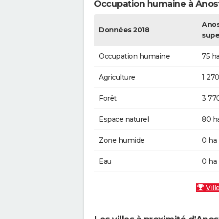
Occupation humaine à Anos
Anos
Données 2018
supe
Occupation humaine
75 h
Agriculture
1 270
Forêt
3 77
Espace naturel
80 h
Zone humide
0 ha
Eau
0 ha
Vill