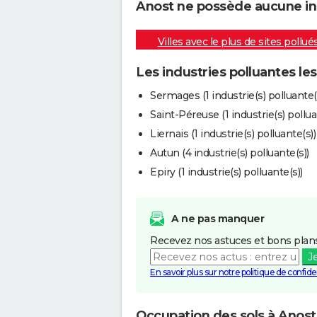
Anost ne possède aucune indu
Villes avec le plus de sites pollué
Les industries polluantes le
Sermages (1 industrie(s) polluante(
Saint-Péreuse (1 industrie(s) pollua
Liernais (1 industrie(s) polluante(s))
Autun (4 industrie(s) polluante(s))
Epiry (1 industrie(s) polluante(s))
A ne pas manquer
Recevez nos astuces et bons plans
J
En savoir plus sur notre politique de confiden
Occupation des sols à Anost