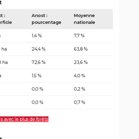
t
t :
Anost :
Moyenne
rficie
pourcentage
nationale
a
1,4 %
7,7 %
 ha
24,4 %
63,8 %
0 ha
72,6 %
23,6 %
a
1,5 %
4,0 %
0,0 %
0,2 %
0,0 %
0,7 %
es avec le plus de forêts