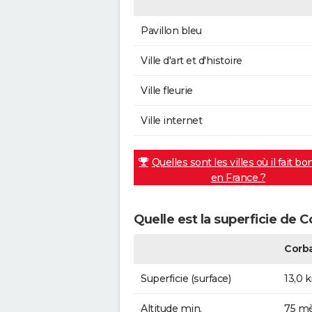
Pavillon bleu
Ville d'art et d'histoire
Ville fleurie
Ville internet
Quelles sont les villes où il fait bo
en France ?
Quelle est la superficie de C
Corba
Superficie (surface)
13,0 
Altitude min.
75 mè