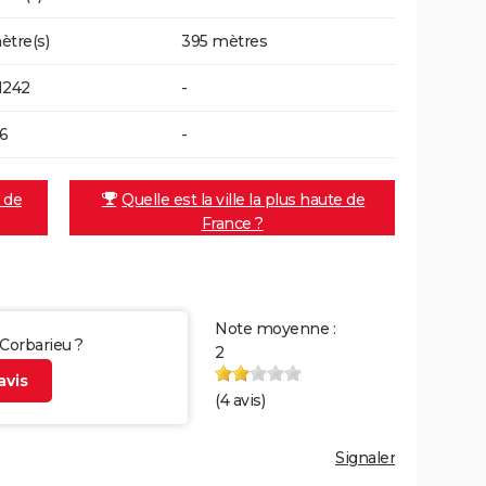
ètre(s)
395 mètres
1242
-
26
-
e de
Quelle est la ville la plus haute de
France ?
Note moyenne :
 Corbarieu ?
2
vis
(
4
avis)
Signaler