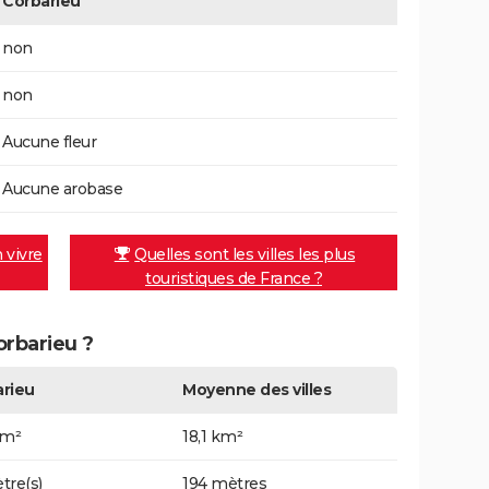
Corbarieu
non
non
Aucune fleur
Aucune arobase
n vivre
Quelles sont les villes les plus
touristiques de France ?
orbarieu ?
rieu
Moyenne des villes
km²
18,1 km²
tre(s)
194 mètres