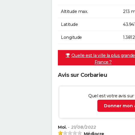
Altitude max.
213 m
Latitude
43.94
Longitude
1.381
Quelle est la ville la plus grand
France ?
Avis sur Corbarieu
Quel est votre avis sur
Donner mon a
Moi.
- 21/08/2022
Médiocre