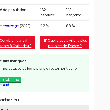
é de population
132
168
hab/km²
hab/km²
de chômage
(2022)
9,2 %
8,8 %
Combien y a-t-il
Quelle est la ville la plus
itants à Corbarieu ?
peuplée de France ?
e pas manquer
 nos astuces et bons plans directement par e-
e m'abonne
tialité
orbarieu