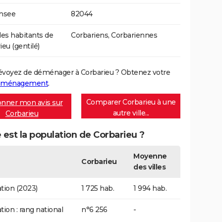
Insee
82044
s habitants de
Corbariens, Corbariennes
ieu (gentilé)
évoyez de déménager à Corbarieu ? Obtenez votre
déménagement
.
Comparer Corbarieu à une
nner mon avis sur
autre ville...
Corbarieu
 est la population de Corbarieu ?
Moyenne
Corbarieu
des villes
tion (2023)
1 725 hab.
1 994 hab.
tion : rang national
n°6 256
-