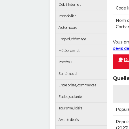
Débit Internet
Code 
Immobilier
Nom de
Corbar
Automobile
Emploi, chômage
Vous pr
devis 
Météo, climat
Do
Impôts, IFI
Santé, social
Quelle
Entreprises, commerces
Ecoles, scolarité
Tourisme, loisirs
Popula
Avis de décès
Popula
(2023)