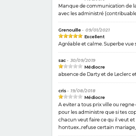
Manque de communication de la pa
avec les administré (contribuabl
Grenouille
- 09/01/2021
Excellent
Agréable et calme. Superbe vue s
sac
- 30/09/2019
Médiocre
absence de Darty et de Leclerc et s
cris
- 19/08/2018
Médiocre
A eviter a tous prix ville ou regne
pour les administre que si tes co
chacun veut faire ce qu il veut et
hontuex...refuse certain mariage