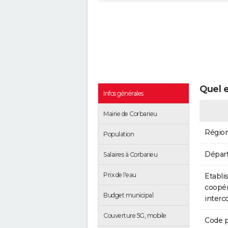
Quel e
Infos générales
Mairie de Corbarieu
Régio
Population
Dépar
Salaires à Corbarieu
Prix de l'eau
Etabli
coopér
Budget municipal
inter
Couverture 5G, mobile
Code p