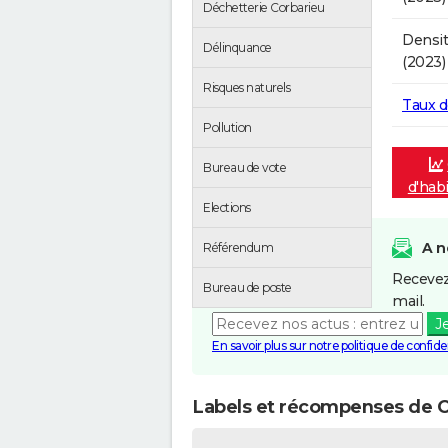
Déchetterie Corbarieu
Densit
Délinquance
(2023)
Risques naturels
Taux 
Pollution
Bureau de vote
d'hab
Elections
A n
Référendum
Recevez
Bureau de poste
mail.
J
En savoir plus sur notre politique de confiden
Labels et récompenses de C