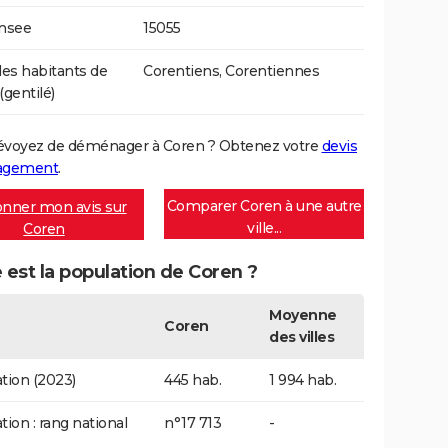
Insee
15055
s habitants de
Corentiens, Corentiennes
(gentilé)
évoyez de déménager à Coren ? Obtenez votre
devis
agement
.
Comparer Coren à une autre
nner mon avis sur
ville...
Coren
 est la population de Coren ?
Moyenne
Coren
des villes
tion (2023)
445 hab.
1 994 hab.
tion : rang national
n°17 713
-