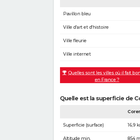
Pavillon bleu
Ville d'art et d'histoire
Ville fleurie
Ville internet
Quelles sont les villes où il fait bo
en France ?
Quelle est la superficie de C
Core
Superficie (surface)
16,9 
Altitude min.
854 m