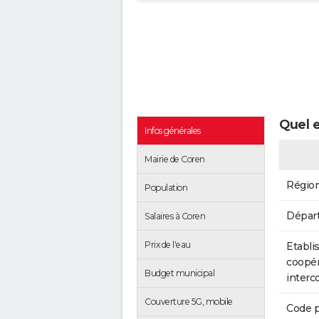
Quel e
Infos générales
Mairie de Coren
Régio
Population
Dépar
Salaires à Coren
Prix de l'eau
Etabli
coopér
Budget municipal
inter
Couverture 5G, mobile
Code p