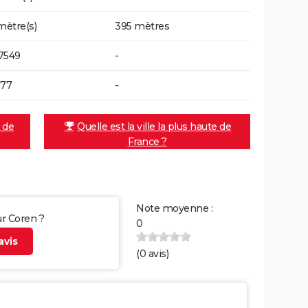
mètre(s)
395 mètres
7549
-
177
-
e de
Quelle est la ville la plus haute de
France ?
Note moyenne :
ur Coren ?
0
vis
(
0
avis)