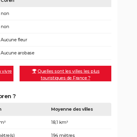
Coren
non
non
Aucune fleur
Aucune arobase
n vivre
Quelles sont les villes les plus
touristiques de France ?
oren ?
n
Moyenne des villes
km²
18,1 km²
ètre(s)
194 mètres