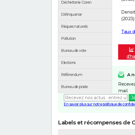
Déchetterie Coren
Densit
Délinquance
(2023)
Risques naturels
Taux 
Pollution
Bureau de vote
d'ha
Elections
A n
Référendum
Recevez
Bureau de poste
mail.
J
En savoir plus sur notre politique de confiden
Labels et récompenses de 