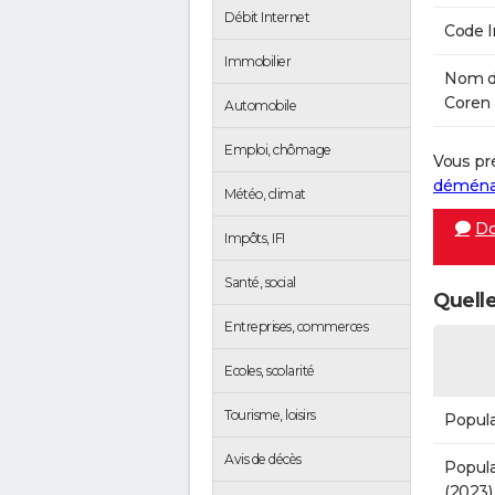
Débit Internet
Code 
Immobilier
Nom de
Coren 
Automobile
Emploi, chômage
Vous pr
démén
Météo, climat
Do
Impôts, IFI
Santé, social
Quelle
Entreprises, commerces
Ecoles, scolarité
Tourisme, loisirs
Popula
Avis de décès
Popula
(2023)