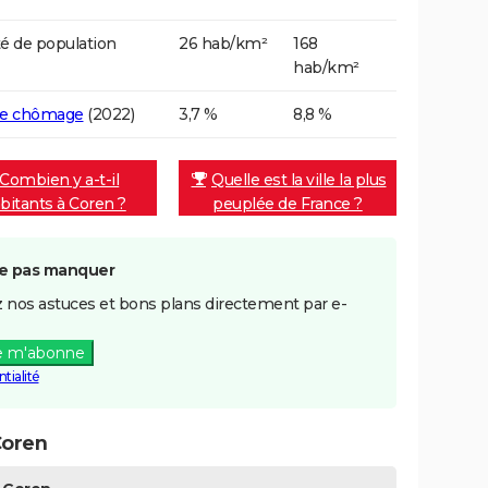
é de population
26 hab/km²
168
hab/km²
de chômage
(2022)
3,7 %
8,8 %
Combien y a-t-il
Quelle est la ville la plus
bitants à Coren ?
peuplée de France ?
e pas manquer
 nos astuces et bons plans directement par e-
e m'abonne
tialité
Coren