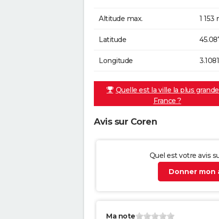
Altitude max.
1 153 
Latitude
45.08
Longitude
3.108
Quelle est la ville la plus grand
France ?
Avis sur Coren
Quel est votre avis s
Donner mon a
Ma note