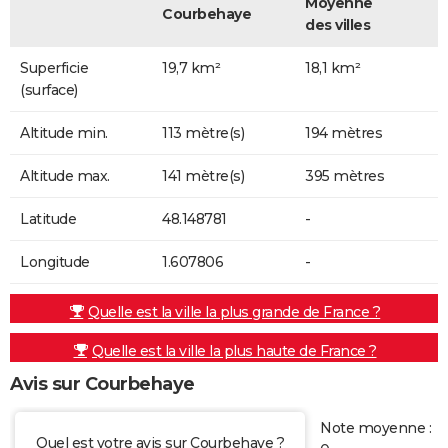
Moyenne
Courbehaye
des villes
Superficie
19,7 km²
18,1 km²
(surface)
Altitude min.
113 mètre(s)
194 mètres
Altitude max.
141 mètre(s)
395 mètres
Latitude
48.148781
-
Longitude
1.607806
-
Quelle est la ville la plus grande de France ?
Quelle est la ville la plus haute de France ?
Avis sur Courbehaye
Note moyenne :
Quel est votre avis sur Courbehaye ?