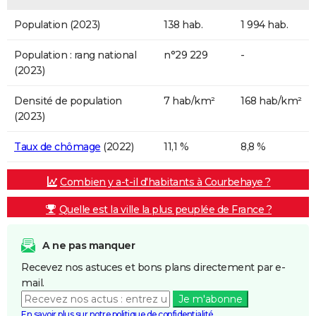
Population (2023)
138 hab.
1 994 hab.
Population : rang national
n°29 229
-
(2023)
Densité de population
7 hab/km²
168 hab/km²
(2023)
Taux de chômage
(2022)
11,1 %
8,8 %
Combien y a-t-il d'habitants à Courbehaye ?
Quelle est la ville la plus peuplée de France ?
A ne pas manquer
Recevez nos astuces et bons plans directement par e-
mail.
Je m'abonne
En savoir plus sur notre politique de confidentialité