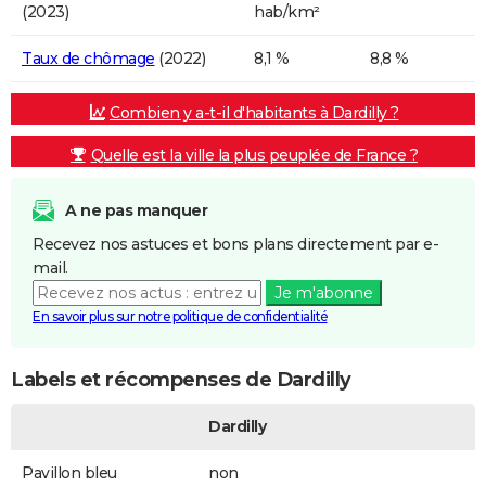
(2023)
hab/km²
Taux de chômage
(2022)
8,1 %
8,8 %
Combien y a-t-il d'habitants à Dardilly ?
Quelle est la ville la plus peuplée de France ?
A ne pas manquer
Recevez nos astuces et bons plans directement par e-
mail.
Je m'abonne
En savoir plus sur notre politique de confidentialité
Labels et récompenses de Dardilly
Dardilly
Pavillon bleu
non