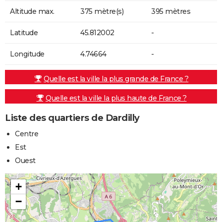
Altitude max.
375 mètre(s)
395 mètres
Latitude
45.812002
-
Longitude
4.74664
-
Quelle est la ville la plus grande de France ?
Quelle est la ville la plus haute de France ?
Liste des quartiers de Dardilly
Centre
Est
Ouest
+
−