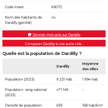
Code Insee
69072
Nom des habitants de
nc
Dardilly (gentilé)
Donner mon avis sur Dardilly
Comparer Dardilly à une autre ville...
Quelle est la population de Dardilly ?
Moyenne
Dardilly
des villes
Population (2023)
9 221 hab.
1 994 hab.
Population : rang national
n°1 149
-
(2023)
Densité de population
659
168 hab/km²