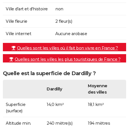
Ville d'art et d'histoire
non
Ville fleurie
2 fleur(s)
Ville internet
Aucune arobase
Quelles sont les villes où il fait bon vivre en France ?
Quelles sont les villes les plus touristiques de France ?
Quelle est la superficie de Dardilly ?
Moyenne
Dardilly
des villes
Superficie
14,0 km²
18,1 km²
(surface)
Altitude min.
240 mètre(s)
194 mètres