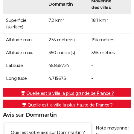
Moyenne
Dommartin
des villes
Superficie
7,2 km²
18,1 km²
(surface)
Altitude min.
235 mètre(s)
194 mètres
Altitude max.
350 mètre(s)
395 mètres
Latitude
45.835724
-
Longitude
4.715673
-
Quelle est la ville la plus grande de France ?
Quelle est la ville la plus haute de France ?
Avis sur Dommartin
Note moyenne :
Quel est votre avis sur Dommartin ?