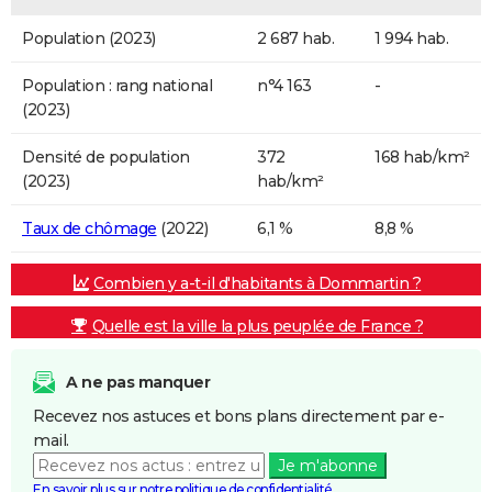
Population (2023)
2 687 hab.
1 994 hab.
Population : rang national
n°4 163
-
(2023)
Densité de population
372
168 hab/km²
(2023)
hab/km²
Taux de chômage
(2022)
6,1 %
8,8 %
Combien y a-t-il d'habitants à Dommartin ?
Quelle est la ville la plus peuplée de France ?
A ne pas manquer
Recevez nos astuces et bons plans directement par e-
mail.
Je m'abonne
En savoir plus sur notre politique de confidentialité