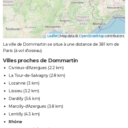
Leaflet
|
Map data ©
OpenStreetMap
contributors
La ville de Dommartin se situe à une distance de 381 km de
Paris (à vol d'oiseau).
Villes proches de Dommartin
Civrieux-d'Azergues
(2.2 km)
La Tour-de-Salvagny
(2.8 km)
Lozanne
(3 km)
Lissieu
(3.2 km)
Dardilly
(3.6 km)
Marcilly-d'Azergues
(3.8 km)
Lentilly
(4.3 km)
Rhône