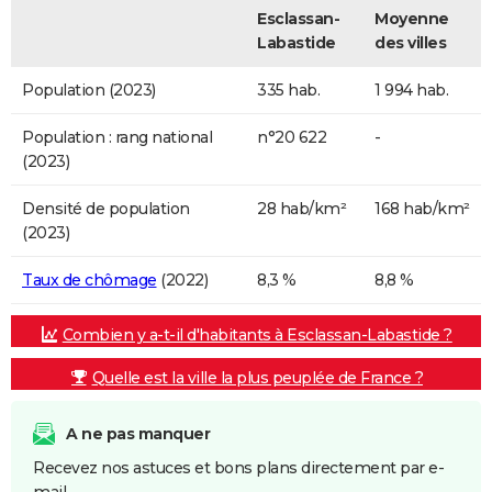
Esclassan-
Moyenne
Labastide
des villes
Population (2023)
335 hab.
1 994 hab.
Population : rang national
n°20 622
-
(2023)
Densité de population
28 hab/km²
168 hab/km²
(2023)
Taux de chômage
(2022)
8,3 %
8,8 %
Combien y a-t-il d'habitants à Esclassan-Labastide ?
Quelle est la ville la plus peuplée de France ?
A ne pas manquer
Recevez nos astuces et bons plans directement par e-
mail.