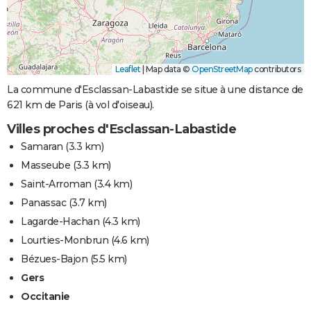
Leaflet
|
Map data ©
OpenStreetMap
contributors
La commune d'Esclassan-Labastide se situe à une distance de
621 km de Paris (à vol d'oiseau).
Villes proches d'Esclassan-Labastide
Samaran
(3.3 km)
Masseube
(3.3 km)
Saint-Arroman
(3.4 km)
Panassac
(3.7 km)
Lagarde-Hachan
(4.3 km)
Lourties-Monbrun
(4.6 km)
Bézues-Bajon
(5.5 km)
Gers
Occitanie