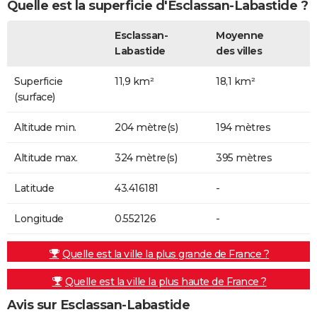
Quelle est la superficie d'Esclassan-Labastide ?
Esclassan-
Moyenne
Labastide
des villes
Superficie
11,9 km²
18,1 km²
(surface)
Altitude min.
204 mètre(s)
194 mètres
Altitude max.
324 mètre(s)
395 mètres
Latitude
43.416181
-
Longitude
0.552126
-
Quelle est la ville la plus grande de France ?
Quelle est la ville la plus haute de France ?
Avis sur Esclassan-Labastide