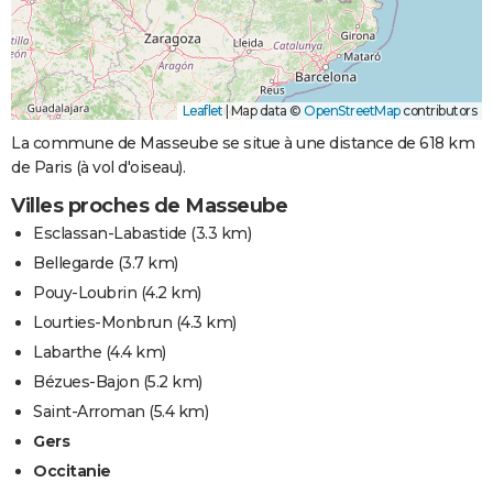
Leaflet
|
Map data ©
OpenStreetMap
contributors
La commune de Masseube se situe à une distance de 618 km
de Paris (à vol d'oiseau).
Villes proches de Masseube
Esclassan-Labastide
(3.3 km)
Bellegarde
(3.7 km)
Pouy-Loubrin
(4.2 km)
Lourties-Monbrun
(4.3 km)
Labarthe
(4.4 km)
Bézues-Bajon
(5.2 km)
Saint-Arroman
(5.4 km)
Gers
Occitanie