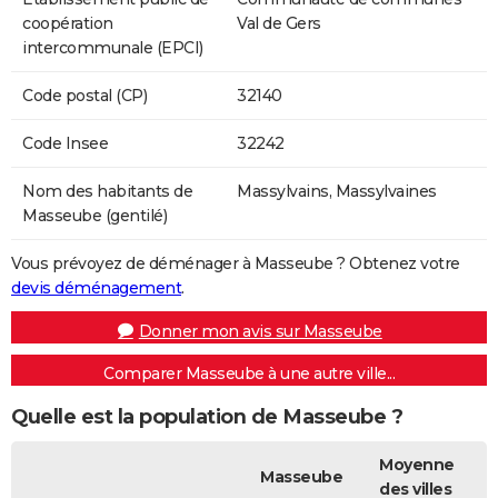
coopération
Val de Gers
intercommunale (EPCI)
Code postal (CP)
32140
Code Insee
32242
Nom des habitants de
Massylvains, Massylvaines
Masseube (gentilé)
Vous prévoyez de déménager à Masseube ? Obtenez votre
devis déménagement
.
Donner mon avis sur Masseube
Comparer Masseube à une autre ville...
Quelle est la population de Masseube ?
Moyenne
Masseube
des villes