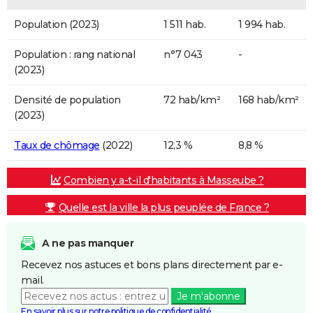
Population (2023)
1 511 hab.
1 994 hab.
Population : rang national
n°7 043
-
(2023)
Densité de population
72 hab/km²
168 hab/km²
(2023)
Taux de chômage
(2022)
12,3 %
8,8 %
Combien y a-t-il d'habitants à Masseube ?
Quelle est la ville la plus peuplée de France ?
A ne pas manquer
Recevez nos astuces et bons plans directement par e-
mail.
Je m'abonne
En savoir plus sur notre politique de confidentialité