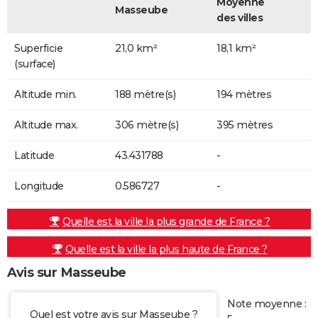
Moyenne
Masseube
des villes
Superficie
21,0 km²
18,1 km²
(surface)
Altitude min.
188 mètre(s)
194 mètres
Altitude max.
306 mètre(s)
395 mètres
Latitude
43.431788
-
Longitude
0.586727
-
Quelle est la ville la plus grande de France ?
Quelle est la ville la plus haute de France ?
Avis sur Masseube
Note moyenne :
Quel est votre avis sur Masseube ?