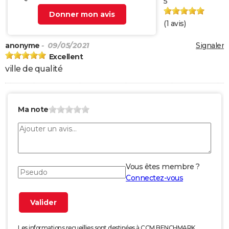
5
Donner mon avis
(
1
avis)
anonyme
- 09/05/2021
Signaler
Excellent
ville de qualité
Ma note
Vous êtes membre ?
Connectez-vous
Les informations recueillies sont destinées à CCM BENCHMARK