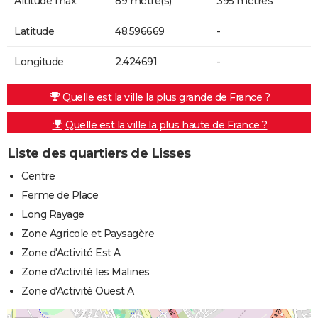
Altitude max.
89 mètre(s)
395 mètres
Latitude
48.596669
-
Longitude
2.424691
-
Quelle est la ville la plus grande de France ?
Quelle est la ville la plus haute de France ?
Liste des quartiers de Lisses
Centre
Ferme de Place
Long Rayage
Zone Agricole et Paysagère
Zone d'Activité Est A
Zone d'Activité les Malines
Zone d'Activité Ouest A