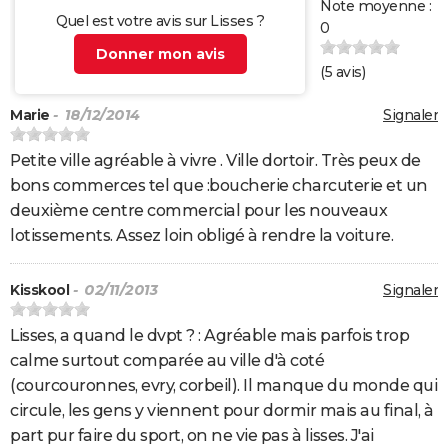
Note moyenne :
Quel est votre avis sur Lisses ?
0
Donner mon avis
(
5
avis)
Marie
- 18/12/2014
Signaler
Petite ville agréable à vivre . Ville dortoir. Très peux de
bons commerces tel que :boucherie charcuterie et un
deuxième centre commercial pour les nouveaux
lotissements. Assez loin obligé à rendre la voiture.
Kisskool
- 02/11/2013
Signaler
Lisses, a quand le dvpt ? : Agréable mais parfois trop
calme surtout comparée au ville d'à coté
(courcouronnes, evry, corbeil). Il manque du monde qui
circule, les gens y viennent pour dormir mais au final, à
part pur faire du sport, on ne vie pas à lisses. J'ai