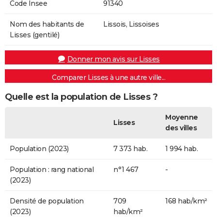
Code Insee
91340
Nom des habitants de
Lissois, Lissoises
Lisses (gentilé)
Donner mon avis sur Lisses
Comparer Lisses à une autre ville...
Quelle est la population de Lisses ?
Moyenne
Lisses
des villes
Population (2023)
7 373 hab.
1 994 hab.
Population : rang national
n°1 467
-
(2023)
Densité de population
709
168 hab/km²
(2023)
hab/km²