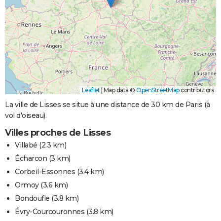
Leaflet
|
Map data ©
OpenStreetMap
contributors
La ville de Lisses se situe à une distance de 30 km de Paris (à
vol d'oiseau).
Villes proches de Lisses
Villabé
(2.3 km)
Écharcon
(3 km)
Corbeil-Essonnes
(3.4 km)
Ormoy
(3.6 km)
Bondoufle
(3.8 km)
Évry-Courcouronnes
(3.8 km)