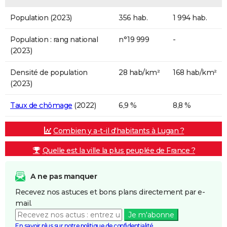
Population (2023)
356 hab.
1 994 hab.
Population : rang national
n°19 999
-
(2023)
Densité de population
28 hab/km²
168 hab/km²
(2023)
Taux de chômage
(2022)
6,9 %
8,8 %
Combien y a-t-il d'habitants à Lugan ?
Quelle est la ville la plus peuplée de France ?
A ne pas manquer
Recevez nos astuces et bons plans directement par e-
mail.
Je m'abonne
En savoir plus sur notre politique de confidentialité