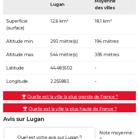
Moyenne
Lugan
des villes
Superficie
12,6 km²
18,1 km²
(surface)
Altitude min.
293 mètre(s)
194 mètres
Altitude max.
544 mètre(s)
395 mètres
Latitude
44.483502
-
Longitude
2.255883
-
Quelle est la ville la plus grande de France ?
Quelle est la ville la plus haute de France ?
Avis sur Lugan
Note moyenne :
Quel est votre avis sur Lugan ?