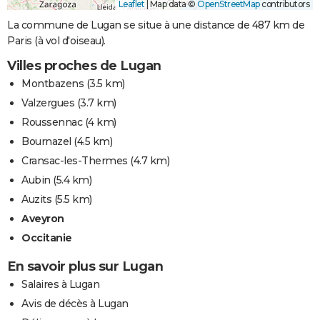
Leaflet
|
Map data ©
OpenStreetMap
contributors
La commune de Lugan se situe à une distance de 487 km de
Paris (à vol d'oiseau).
Villes proches de Lugan
Montbazens
(3.5 km)
Valzergues
(3.7 km)
Roussennac
(4 km)
Bournazel
(4.5 km)
Cransac-les-Thermes
(4.7 km)
Aubin
(5.4 km)
Auzits
(5.5 km)
Aveyron
Occitanie
En savoir plus sur Lugan
Salaires à Lugan
Avis de décès à Lugan