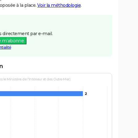
posée à la place.
Voir la méthodologie
.
 directement par e-mail.
e m'abonne
tialité
n
le Ministère de l'Intérieur et des Outre-Mer)
2