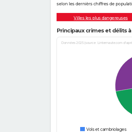
selon les dernièrs chiffres de populati
Villes les plus dangereuses
Principaux crimes et délits 
Données 2025 (source : Linternaute.com d'après 
Vols et cambriolages