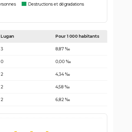
ersonnes
Destructions et dégradations
Lugan
Pour 1 000 habitants
3
8,87 ‰
0
0,00 ‰
2
4,34 ‰
2
4,58 ‰
2
6,82 ‰