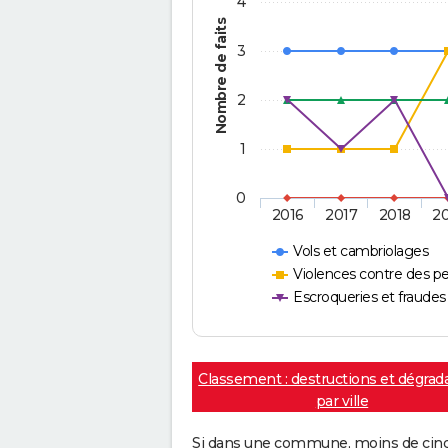
4
Nombre de faits
3
2
1
0
2016
2017
2018
2
Vols et cambriolages
Violences contre des p
Escroqueries et fraudes
Classement : destructions et dégrad
par ville
Si dans une commune, moins de cinq f