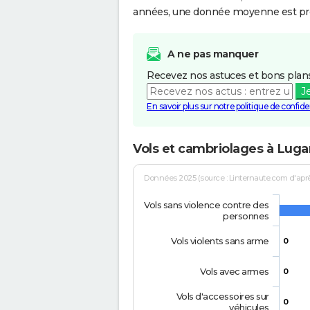
années, une donnée moyenne est pro
A ne pas manquer
Recevez nos astuces et bons plans
J
En savoir plus sur notre politique de confiden
Vols et cambriolages à Luga
Données 2025 (source : Linternaute.com d'après 
Vols sans violence contre des
personnes
Vols violents sans arme
0
Vols avec armes
0
Vols d'accessoires sur
0
véhicules