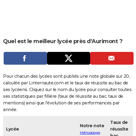
City break
Voyage de noces
Climat
Destinations
Voyage nature
Forum
+
PHOTO
GUIDES D'ACHAT
BONS PLANS
Quel est le meilleur lycée près d'Aurimont ?
CARTE DE VOEUX
Carte Bonne année
Carte Pâques
Carte de Noël
Carte Saint-Valentin
Carte d'anniversaire
DICTIONNAIRE
Biographies
Expressions
Dictionnaire
Citations
Proverbes
PROGRAMME TV
Pour chacun des lycées sont publiés une note globale sur 20,
COPAINS D'AVANT
calculée par Linternaute.com et le taux de réussite au bac de
ses lycéens. Cliquez sur le nom du lycée pour consulter toutes
Se connecter
Collèges
Universités
Service militaire
S'inscrire
Lycées
Primaires
Entreprises
Avis de recherche
AVIS DE DÉCÈS
ses statistiques par fillière (taux de réussite au bac, taux de
mentions) ainsi que l'évolution de ses performances par
FORUM
année.
Lifestyle
Sport
Television
Cinema
Bricolage
Culture
Auto
Voyage
Taux de
Notre note
Lycée
réussite
Méthodologie
bac