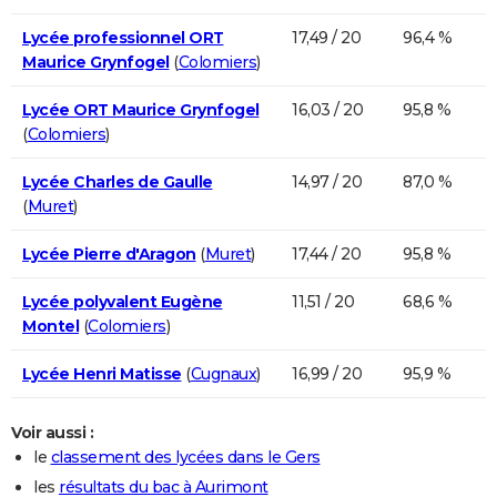
Lycée professionnel ORT
17,49 / 20
96,4 %
Maurice Grynfogel
(
Colomiers
)
Lycée ORT Maurice Grynfogel
16,03 / 20
95,8 %
(
Colomiers
)
Lycée Charles de Gaulle
14,97 / 20
87,0 %
(
Muret
)
Lycée Pierre d'Aragon
(
Muret
)
17,44 / 20
95,8 %
Lycée polyvalent Eugène
11,51 / 20
68,6 %
Montel
(
Colomiers
)
Lycée Henri Matisse
(
Cugnaux
)
16,99 / 20
95,9 %
Voir aussi :
le
classement des lycées dans le Gers
les
résultats du bac à Aurimont