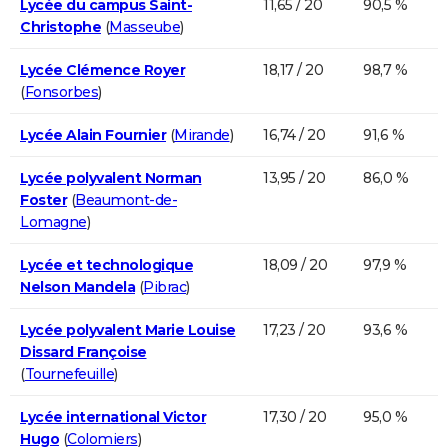
Lycée du campus Saint-
11,65 / 20
90,5 %
Christophe
(
Masseube
)
Lycée Clémence Royer
18,17 / 20
98,7 %
(
Fonsorbes
)
Lycée Alain Fournier
(
Mirande
)
16,74 / 20
91,6 %
Lycée polyvalent Norman
13,95 / 20
86,0 %
Foster
(
Beaumont-de-
Lomagne
)
Lycée et technologique
18,09 / 20
97,9 %
Nelson Mandela
(
Pibrac
)
Lycée polyvalent Marie Louise
17,23 / 20
93,6 %
Dissard Françoise
(
Tournefeuille
)
Lycée international Victor
17,30 / 20
95,0 %
Hugo
(
Colomiers
)