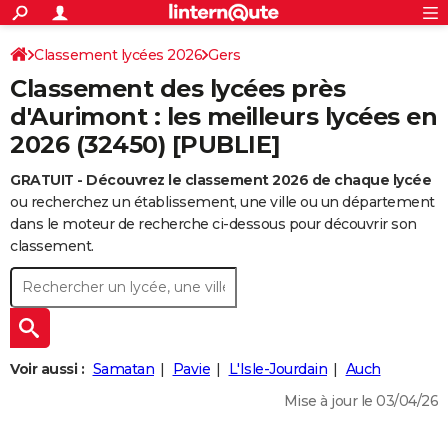
ACTUALITÉS
Connexion
S'inscrire
Classement lycées 2026
Gers
Rechercher
Société
Education
Villes
Politique
Faits Divers
Monde
+
SPORT
Classement des lycées près
Football
Cyclisme
Forum
Coupe du monde 2026
Tennis
Rugby
CULTURE
d'Aurimont : les meilleurs lycées en
2026 (32450) [PUBLIE]
TNT
Cinéma
Musique
Programme TV
Streaming
Sorties cinéma
+
FINANCE
GRATUIT - Découvrez le classement 2026 de chaque lycée
Impôts
Immobilier
Banque
Crédit
Retraite
Epargne
Risques naturels par ville
Assurance
AUTO
ou recherchez un établissement, une ville ou un département
Réserver un essai
Berlines
Forum auto
Essais
Citadines
SUV
+
dans le moteur de recherche ci-dessous pour découvrir son
HIGH-TECH
classement.
Meilleur smartphone
Ordinateurs
Guide high-tech
Mobiles
Internet
Jeux vidéo
+
BRICOLAGE
Aménagement intérieur
Cuisine
Jardinage
+
Forum
Extérieur
Salle de bains
Rangement
WEEK-END
Escapades
Expositions
Week-end nature
Guides de France
Patrimoine
Musées
+
LIFESTYLE
Voir aussi :
Samatan
Pavie
L'Isle-Jourdain
Auch
Bien-être
Mode
+
Art de vivre
Loisirs
Modes de vie
SANTE
Mise à jour le 03/04/26
Guide de la santé
Médicaments
+
Alimentation
Maladies
Sommeil
VOYAGE