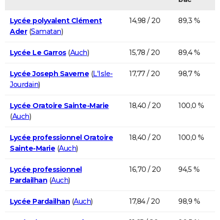
Lycée polyvalent Clément
14,98 / 20
89,3 %
Ader
(
Samatan
)
Lycée Le Garros
(
Auch
)
15,78 / 20
89,4 %
Lycée Joseph Saverne
(
L'Isle-
17,77 / 20
98,7 %
Jourdain
)
Lycée Oratoire Sainte-Marie
18,40 / 20
100,0 %
(
Auch
)
Lycée professionnel Oratoire
18,40 / 20
100,0 %
Sainte-Marie
(
Auch
)
Lycée professionnel
16,70 / 20
94,5 %
Pardailhan
(
Auch
)
Lycée Pardailhan
(
Auch
)
17,84 / 20
98,9 %