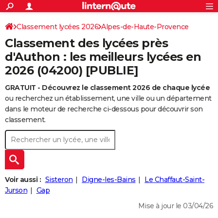
ACTUALITÉS
Connexion
S'inscrire
Classement lycées 2026
Alpes-de-Haute-Provence
Rechercher
Société
Education
Villes
Politique
Faits Divers
Monde
+
SPORT
Classement des lycées près
Football
Cyclisme
Forum
Coupe du monde 2026
Tennis
Rugby
CULTURE
d'Authon : les meilleurs lycées en
2026 (04200) [PUBLIE]
TNT
Cinéma
Musique
Programme TV
Streaming
Sorties cinéma
+
FINANCE
GRATUIT - Découvrez le classement 2026 de chaque lycée
Impôts
Immobilier
Banque
Crédit
Retraite
Epargne
Risques naturels par ville
Assurance
AUTO
ou recherchez un établissement, une ville ou un département
Réserver un essai
Berlines
Forum auto
Essais
Citadines
SUV
+
dans le moteur de recherche ci-dessous pour découvrir son
HIGH-TECH
classement.
Meilleur smartphone
Ordinateurs
Guide high-tech
Mobiles
Internet
Jeux vidéo
+
BRICOLAGE
Aménagement intérieur
Cuisine
Jardinage
+
Forum
Extérieur
Salle de bains
Rangement
WEEK-END
Escapades
Expositions
Week-end nature
Guides de France
Patrimoine
Musées
+
LIFESTYLE
Voir aussi :
Sisteron
Digne-les-Bains
Le Chaffaut-Saint-
Bien-être
Mode
+
Art de vivre
Loisirs
Modes de vie
Jurson
Gap
SANTE
Mise à jour le 03/04/26
Guide de la santé
Médicaments
+
Alimentation
Maladies
Sommeil
VOYAGE