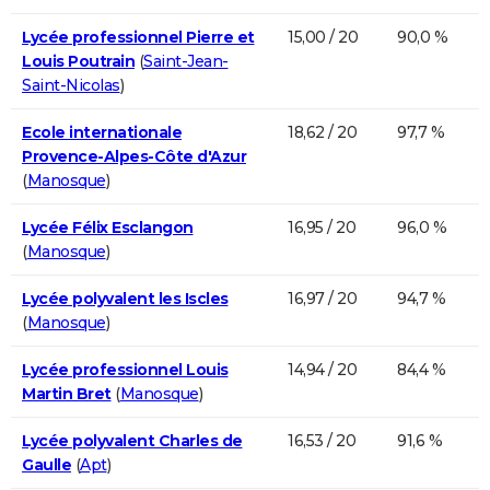
Lycée professionnel Pierre et
15,00 / 20
90,0 %
Louis Poutrain
(
Saint-Jean-
Saint-Nicolas
)
Ecole internationale
18,62 / 20
97,7 %
Provence-Alpes-Côte d'Azur
(
Manosque
)
Lycée Félix Esclangon
16,95 / 20
96,0 %
(
Manosque
)
Lycée polyvalent les Iscles
16,97 / 20
94,7 %
(
Manosque
)
Lycée professionnel Louis
14,94 / 20
84,4 %
Martin Bret
(
Manosque
)
Lycée polyvalent Charles de
16,53 / 20
91,6 %
Gaulle
(
Apt
)