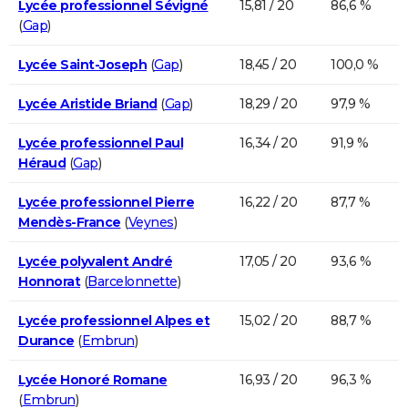
Lycée professionnel Sévigné
15,81 / 20
86,6 %
(
Gap
)
Lycée Saint-Joseph
(
Gap
)
18,45 / 20
100,0 %
Lycée Aristide Briand
(
Gap
)
18,29 / 20
97,9 %
Lycée professionnel Paul
16,34 / 20
91,9 %
Héraud
(
Gap
)
Lycée professionnel Pierre
16,22 / 20
87,7 %
Mendès-France
(
Veynes
)
Lycée polyvalent André
17,05 / 20
93,6 %
Honnorat
(
Barcelonnette
)
Lycée professionnel Alpes et
15,02 / 20
88,7 %
Durance
(
Embrun
)
Lycée Honoré Romane
16,93 / 20
96,3 %
(
Embrun
)