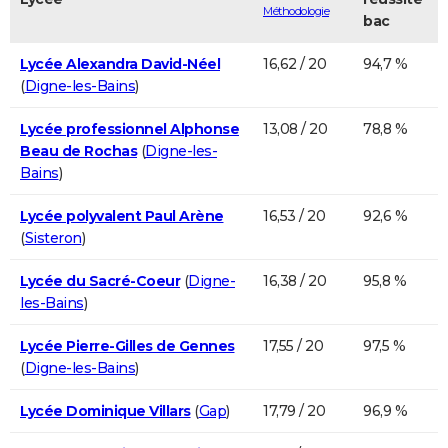
Méthodologie
bac
Lycée Alexandra David-Néel
16,62 / 20
94,7 %
(
Digne-les-Bains
)
Lycée professionnel Alphonse
13,08 / 20
78,8 %
Beau de Rochas
(
Digne-les-
Bains
)
Lycée polyvalent Paul Arène
16,53 / 20
92,6 %
(
Sisteron
)
Lycée du Sacré-Coeur
(
Digne-
16,38 / 20
95,8 %
les-Bains
)
Lycée Pierre-Gilles de Gennes
17,55 / 20
97,5 %
(
Digne-les-Bains
)
Lycée Dominique Villars
(
Gap
)
17,79 / 20
96,9 %