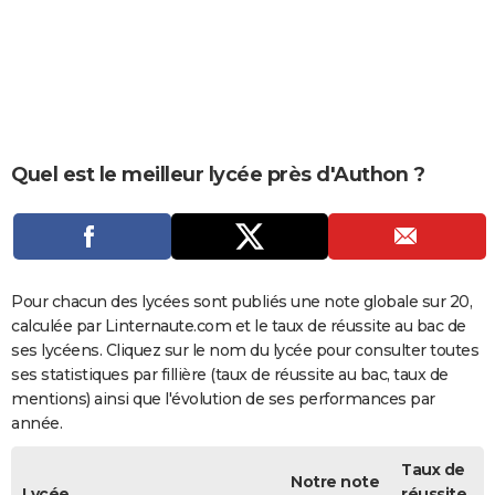
City break
Voyage de noces
Climat
Destinations
Voyage nature
Forum
+
PHOTO
GUIDES D'ACHAT
BONS PLANS
CARTE DE VOEUX
Quel est le meilleur lycée près d'Authon ?
Carte Bonne année
Carte Pâques
Carte de Noël
Carte Saint-Valentin
Carte d'anniversaire
DICTIONNAIRE
Biographies
Expressions
Dictionnaire
Citations
Proverbes
PROGRAMME TV
COPAINS D'AVANT
Pour chacun des lycées sont publiés une note globale sur 20,
calculée par Linternaute.com et le taux de réussite au bac de
Se connecter
Collèges
Universités
Service militaire
S'inscrire
Lycées
Primaires
Entreprises
Avis de recherche
AVIS DE DÉCÈS
ses lycéens. Cliquez sur le nom du lycée pour consulter toutes
ses statistiques par fillière (taux de réussite au bac, taux de
FORUM
mentions) ainsi que l'évolution de ses performances par
année.
Lifestyle
Sport
Television
Cinema
Bricolage
Culture
Auto
Voyage
Taux de
Notre note
Lycée
réussite